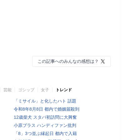
この記事へのみんなの感想は？
芸能
ゴシップ
女子
トレンド
「ミサイル」と化したハト 話題
令和8年8月8日 都内で婚姻届殺到
12歳柴犬 スタバ初訪問に大興奮
小原ブラス ハンディファン批判
「8」3つ並ぶ縁起日 都内で入籍