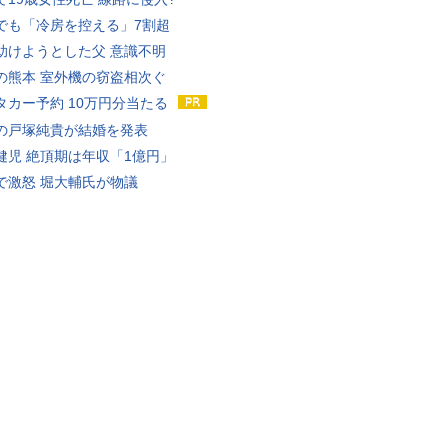
でも「冷房を控える」7割超
助けようとした父 意識不明
の熊本 室外機の窃盗相次ぐ
タカー予約 10万円分当たる
の戸塚純貴が結婚を発表
健児 絶頂期は年収「1億円」
で激怒 堀大輔氏が物議