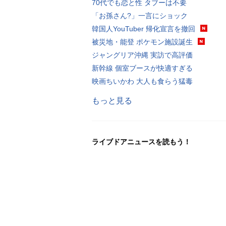
70代でも恋と性 タブーは不要
「お孫さん?」一言にショック
韓国人YouTuber 帰化宣言を撤回
被災地・能登 ポケモン施設誕生
ジャングリア沖縄 実訪で高評価
新幹線 個室ブースが快適すぎる
映画ちいかわ 大人も食らう猛毒
もっと見る
ライブドアニュースを読もう！