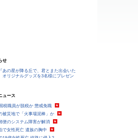
らせ
『あの星が降る丘で、君とまた出会いた
』オリジナルグッズを3名様にプレゼン
ニュース
歳国税職員が脱税か 懲戒免職
の被災地で「火事場泥棒」か
郵便のシステム障害が解消
泊で女性死亡 遺族の胸中
で19歳女性死亡 線路に侵入?