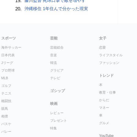
19.
藤川監督 死球口撃で敵を増やす
20.
沖縄移住 1年住んで分かった現実
スポーツ
芸能
女子
海外サッカー
芸能総合
恋愛
日本代表
音楽
ライフスタイル
Jリーグ
韓流
ファッション
プロ野球
グラビア
トレンド
MLB
テレビ
本
ゴルフ
ゴシップ
教育・仕事
テニス
からだ
格闘技
映画
マネー
競馬
レビュー
車
相撲
プレゼント
グルメ
バスケ
特集
バレー
YouTube