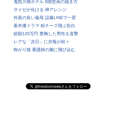
鬼怒川廃ホテル 8階壁画の描き方
サイゼが化ける 神アレンジ
外面の良い義母 誤爆LINEで一変
蒼井優ドラマ 粉チーズ飛ぶ告白
総額120万円 豊胸した男性を直撃
レアな「吉日」に吉報が続々
怖がり猫 看護師の腕に飛び込む