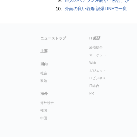
9.
巨人のベテラン左腕が「密会」か
10.
外面の良い義母 誤爆LINEで一変
ニューストップ
IT 経済
経済総合
主要
マーケット
Web
国内
ガジェット
社会
ITビジネス
政治
IT総合
海外
PR
海外総合
韓国
中国