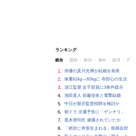
ランキング
総合
国内
政治
海外
経済
IT
1.
俳優の及川光博が結婚を発表
2.
体重62kg→82kgに 寺田心の生活
3.
須江監督 女子部員に3条件提示
4.
池田直人 佐藤佳奈と電撃結婚
5.
中日が新庄監督招聘を検討か
6.
朝ドラ 次週予告に「ゲンナリ」
7.
黒木啓司氏 逮捕されていたか
8.
「絶対に奇形生まれる」医師反対