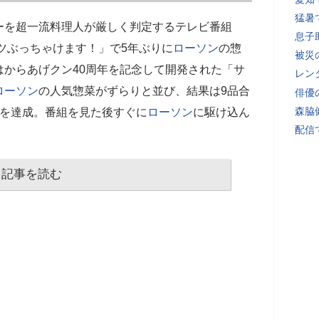
猛暑
ーを超一流料理人が厳しく判定するテレビ番組
息子
ツぶっちゃけます！」で5年ぶりに
ローソン
の惣
被災
からあげクン40周年を記念して開発された「サ
レン
ローソン
の人気惣菜がずらりと並び、結果は9品合
俳優
森脇
録を達成。番組を見た後すぐに
ローソン
に駆け込ん
配信
記事を読む