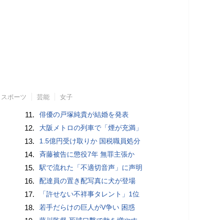
スポーツ
芸能
女子
11.
俳優の戸塚純貴が結婚を発表
12.
大阪メトロの列車で「煙が充満」
13.
1.5億円受け取りか 国税職員処分
14.
斉藤被告に懲役7年 無罪主張か
15.
駅で流れた「不適切音声」に声明
16.
配達員の置き配写真に犬が登場
17.
「許せない不祥事タレント」1位
18.
若手だらけの巨人がV争い 困惑