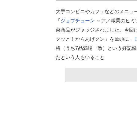
大手コンビニやカフェなどのメニュ
「
ジョブチューン
～アノ職業のヒミ
菜商品がジャッジされました。今回は
クッと！からあげクン」を筆頭に、
格（うち7品満場一致）という好記
だという人もいること