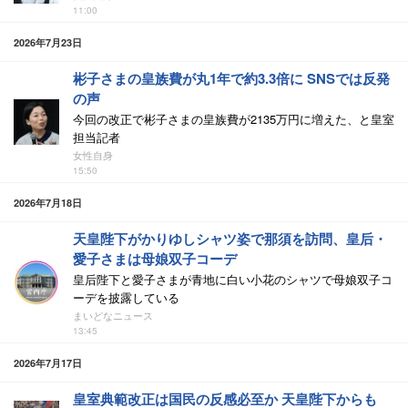
11:00
2026年7月23日
彬子さまの皇族費が丸1年で約3.3倍に SNSでは反発
の声
今回の改正で彬子さまの皇族費が2135万円に増えた、と皇室
担当記者
女性自身
15:50
2026年7月18日
天皇陛下がかりゆしシャツ姿で那須を訪問、皇后・
愛子さまは母娘双子コーデ
皇后陛下と愛子さまが青地に白い小花のシャツで母娘双子コ
ーデを披露している
まいどなニュース
13:45
2026年7月17日
皇室典範改正は国民の反感必至か 天皇陛下からも