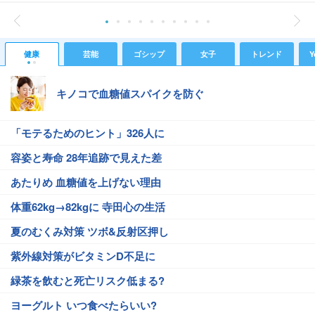
健康
芸能
ゴシップ
女子
トレンド
Y
キノコで血糖値スパイクを防ぐ
「モテるためのヒント」326人に
容姿と寿命 28年追跡で見えた差
あたりめ 血糖値を上げない理由
体重62kg→82kgに 寺田心の生活
夏のむくみ対策 ツボ&反射区押し
紫外線対策がビタミンD不足に
緑茶を飲むと死亡リスク低まる?
ヨーグルト いつ食べたらいい?