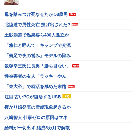
母を踏みつけ死なせたか 58歳男
北陸道で男性死亡 投げ出された?
土砂崩落で温泉客ら400人孤立か
「悠仁と呼んで」キャンプで交流
「義足で夜の営み」モデルの悩み
飯塚幸三氏に長男「勝ち目ない」
性被害者の友人「ラッキーやん」
「東大卒」で就活を舐めた末路
注目 古いPCが復活するUSB
授かり婚発表の雪崩現象起きるか
八嶋智人 仕事ゼロの原因はマネ
給料が一切出ず 結成5カ月で解散