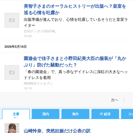
美智子さまのオーラルヒストリーが出版へ？皇室を
巡る心情を吐露か
出版準備が進んでおり、心情を吐露しているそうだと皇室ラ
イター
日刊ゲンダイDIGITAL
10:55
2026年5月16日
園遊会で佳子さまと小野田紀美大臣の服装が「丸か
ぶり」防げた騒動だった？
「春の園遊会」で、真っ赤なデイドレスに深紅の大きなヘッ
ドドレスを着用
NEWSポストセブン
16:15
次ヘ
主要
国内
海外
IT 経済
ス
山崎怜奈、突然妊娠だけ公表の訳