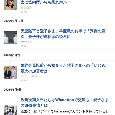
言に宮内庁からも呆れ声か
女性自身
06:00
2026年6月10日
天皇陛下と愛子さま、早慶戦のお車で「異例の席
次」愛子様が運転席の後ろに
女性自身
15:35
2026年6月7日
婚約会見以前から始まった雅子さまへの「いじめ」
最大の加害者は
デイリー新潮
08:02
2026年6月6日
欧州次期女王たちはWhatsAppで交流も…愛子さま
のSNS事情とは
過去に一部メディアでInstagramアカウントを持っていると