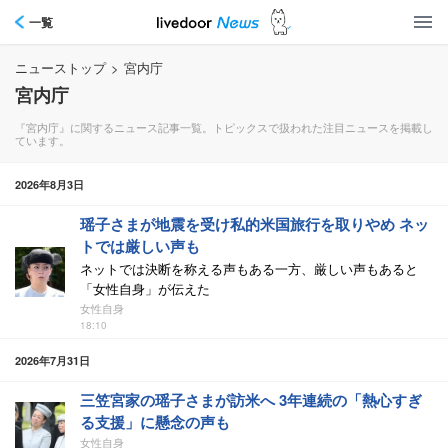
一覧
ニューストップ
>
宮内庁
宮内庁
『宮内庁』に関するニュース記事一覧。トピックスで扱われた注目ニュースを掲載し
ています。
2026年8月3日
瑶子さまが地震を受け私的米国旅行を取りやめ ネッ
トでは厳しい声も
ネットでは決断を称える声もある一方、厳しい声もあると
「女性自身」が伝えた
女性自身
18:10
2026年7月31日
三笠宮家の瑶子さまが訪米へ 3年連続の「熱心すぎ
る支援」に懸念の声も
女性自身