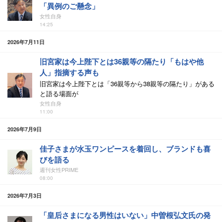
「異例のご懸念」
女性自身
14:25
2026年7月11日
旧宮家は今上陛下とは36親等の隔たり「もはや他
人」指摘する声も
旧宮家は今上陛下とは「36親等から38親等の隔たり」がある
と語る場面が
女性自身
11:00
2026年7月9日
佳子さまが水玉ワンピースを着回し、ブランドも喜
びを語る
週刊女性PRIME
08:00
2026年7月3日
「皇后さまになる男性はいない」中曽根弘文氏の発