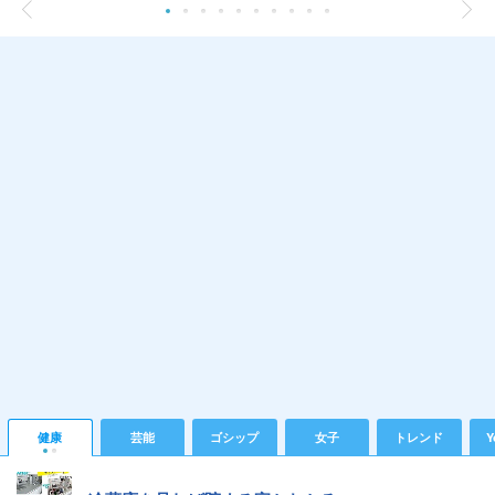
健康
芸能
ゴシップ
女子
トレンド
Y