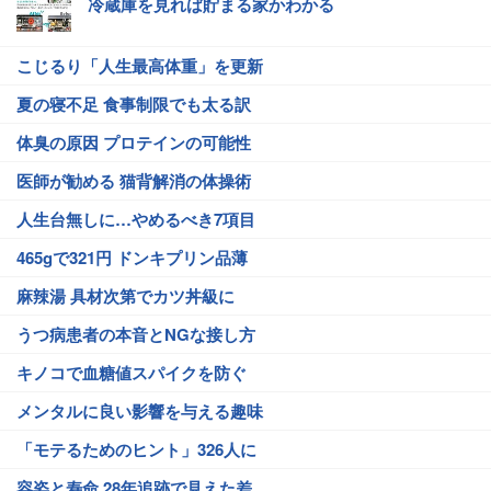
冷蔵庫を見れば貯まる家かわかる
こじるり「人生最高体重」を更新
夏の寝不足 食事制限でも太る訳
体臭の原因 プロテインの可能性
医師が勧める 猫背解消の体操術
人生台無しに…やめるべき7項目
465gで321円 ドンキプリン品薄
麻辣湯 具材次第でカツ丼級に
うつ病患者の本音とNGな接し方
キノコで血糖値スパイクを防ぐ
メンタルに良い影響を与える趣味
「モテるためのヒント」326人に
容姿と寿命 28年追跡で見えた差