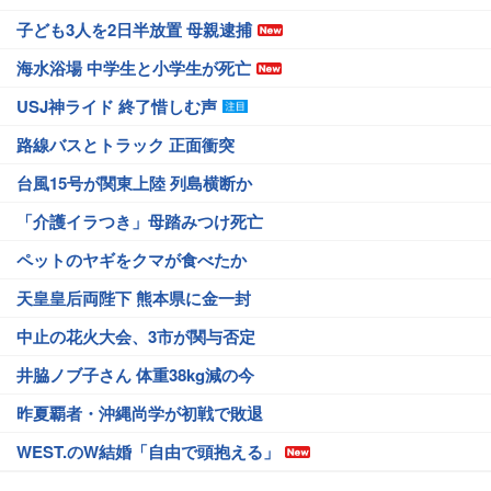
子ども3人を2日半放置 母親逮捕
海水浴場 中学生と小学生が死亡
USJ神ライド 終了惜しむ声
路線バスとトラック 正面衝突
台風15号が関東上陸 列島横断か
「介護イラつき」母踏みつけ死亡
ペットのヤギをクマが食べたか
天皇皇后両陛下 熊本県に金一封
中止の花火大会、3市が関与否定
井脇ノブ子さん 体重38kg減の今
昨夏覇者・沖縄尚学が初戦で敗退
WEST.のW結婚「自由で頭抱える」