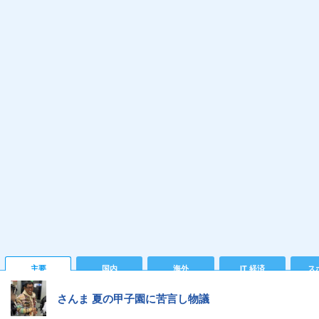
主要
国内
海外
IT 経済
ス
さんま 夏の甲子園に苦言し物議