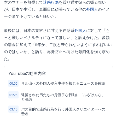
本のマナーを無視して
迷惑行為
を繰り返す彼らの振る舞い
が、日本で生活し、真面目に頑張っている他の
外国人
のイメ
ージまで下げていると嘆いた。
最後には、日本の寛容さに甘える迷惑系
外国人
に対して「も
っと厳しいペナルティになってほしい」と訴えかけた。多額
の罰金に加えて「5年か、二度と来られないようにすればいい
のではないか」と語り、再発防止へ向けた厳罰化を強く求め
た。
YouTubeの動画内容
サル山への外国人侵入事件を報じるニュースを確認
00:00
逮捕された男たちの身勝手な行動に「ふざけんな」
01:25
と激怒
バズ目的で迷惑行為を行う外国人クリエイターへの
03:15
懸念