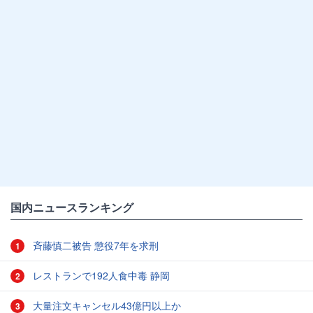
国内ニュースランキング
斉藤慎二被告 懲役7年を求刑
1
レストランで192人食中毒 静岡
2
大量注文キャンセル43億円以上か
3