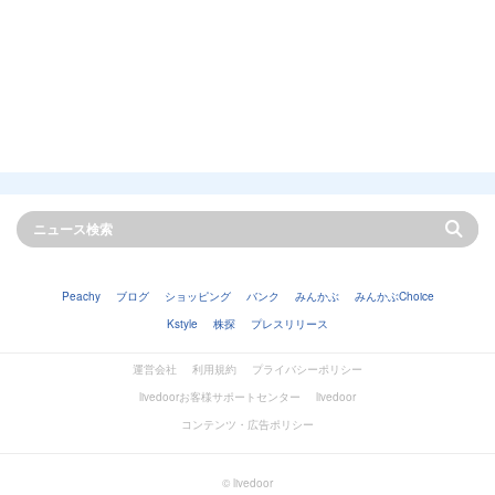
Peachy
ブログ
ショッピング
バンク
みんかぶ
みんかぶChoice
Kstyle
株探
プレスリリース
運営会社
利用規約
プライバシーポリシー
livedoorお客様サポートセンター
livedoor
コンテンツ・広告ポリシー
© livedoor