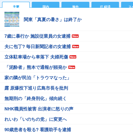
主要
国内
海外
IT 経済
ス
関東「真夏の暑さ」は終了か
7歳に暴行か 施設従業員の女逮捕
夫に包丁? 毎日新聞記者の女逮捕
立体駐車場から車落下 夫婦死傷
「泥酔者」熊本で通報が頻発か
家の隣が民泊「トラウマなった」
露 原爆投下巡り広島市長を批判
無期刑の「終身刑化」傾向続く
NHK職員性被害 出演者に怒りの声
れいわ「いのちの党」に変更へ
90歳患者を殴る? 看護助手を逮捕