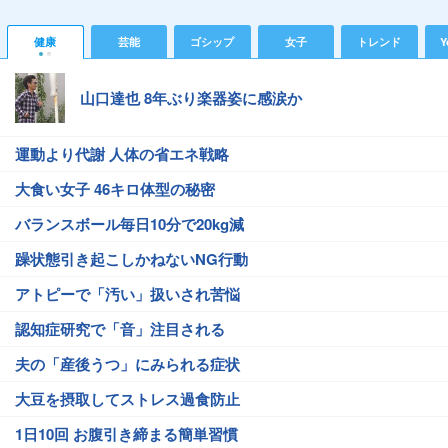
健康
芸能
ゴシップ
女子
トレンド
Y
山口達也 8年ぶり楽器姿に感涙か
運動より代謝 人体の省エネ戦略
大食い女子 46キロ体型の秘密
バランスボール毎日10分で20kg減
躁状態引き起こしかねないNG行動
アトピーで「汚い」扱いされ苦悩
認知症研究で「音」注目される
夫の「産後うつ」にみられる症状
大豆を摂取してストレス過食防止
1日10回 お腹引き締まる簡単習慣