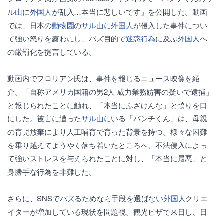
ル山
に
外国人
が乱入…本当に悲しいです」を公開した。動画
では、日本の
動物園
の
サル山
に
外国人
が侵入した事件につい
て強い怒りを露わにし、バズ目的で
迷惑行為
に及ぶ
外国人
へ
の厳罰化を提言している。
動画内でフロリアン氏は、事件を報じるニュース映像を紹
介。「自称アメリカ国籍の男2人 威力業務妨害の疑いで逮捕」
と報じられたことに触れ、「本当にふざけんな」と憤りを口
にした。被害に遭った
サル山
にいる「パンチくん」は、母親
の育児放棄により人工哺育で育った背景を持つ。様々な困難
を乗り越えてようやく落ち着いたところへ、不法侵入によっ
て強いストレスを与えられたことに対し、「本当に最悪」と
身勝手な行為を非難した。
さらに、SNSでバズるためなら手段を選ばない
外国人
クリエ
イターが増加している現状を問題視。観光ビザで来日し、日