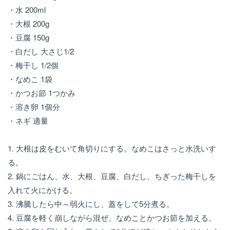
・水 200ml
・大根 200g
・豆腐 150g
・白だし 大さじ1/2
・梅干し 1/2個
・なめこ 1袋
・かつお節 1つかみ
・溶き卵 1個分
・ネギ 適量
1. 大根は皮をむいて角切りにする。なめこはさっと水洗いす
る。
2. 鍋にごはん、水、大根、豆腐、白だし、ちぎった梅干しを
入れて火にかける。
3. 沸騰したら中～弱火にし、蓋をして5分煮る。
4. 豆腐を軽く崩しながら混ぜ、なめことかつお節を加える。