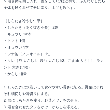
5. 溶き卵を回し入れ、蓋をして1分ほど待ち、ふんわりしたら
全体を軽く混ぜて器に盛り、ネギを散らす。
［しらたき冷やし中華］
・しらたき（あく抜き不要） 2袋
・キュウリ 1/2本
・トマト 1個
・ミョウガ 1本
・ツナ缶（ノンオイル） 1缶
・タレ（酢 大さじ1、醤油 大さじ1/2、ごま油 大さじ1、ラカ
ント 大さじ1/2）
・からし 適量
1. しらたきは水洗いして食べやすい長さに切る。野菜はそれ
ぞれ細切りや薄切りにする。
2. 器にしらたきを盛り、野菜とツナをのせる。
3. 混ぜ合わせたタレをかけ、からしを添える。