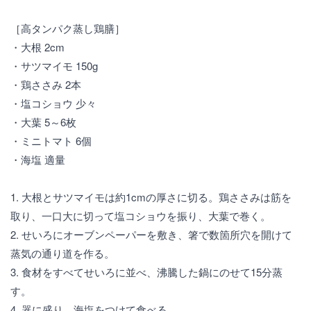
［高タンパク蒸し鶏膳］
・大根 2cm
・サツマイモ 150g
・鶏ささみ 2本
・塩コショウ 少々
・大葉 5～6枚
・ミニトマト 6個
・海塩 適量
1. 大根とサツマイモは約1cmの厚さに切る。鶏ささみは筋を
取り、一口大に切って塩コショウを振り、大葉で巻く。
2. せいろにオーブンペーパーを敷き、箸で数箇所穴を開けて
蒸気の通り道を作る。
3. 食材をすべてせいろに並べ、沸騰した鍋にのせて15分蒸
す。
4. 器に盛り、海塩をつけて食べる。