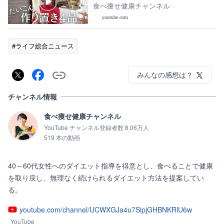
り置き4品。簡単にできる和定食！
食べ痩せ健康チャンネル
youtube.com
#ライフ総合ニュース
みんなの感想は？
チャンネル情報
食べ痩せ健康チャンネル
YouTube チャンネル登録者数 8.06万人
519 本の動画
40～60代女性へのダイエット指導を得意とし、食べることで健康
を取り戻し、無理なく続けられるダイエット方法を提案してい
る。
youtube.com/channel/UCWXGJa4u7SipjGHBNKRlU6w
YouTube