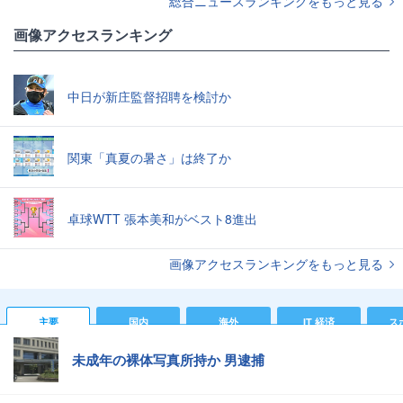
総合ニュースランキングをもっと見る
画像アクセスランキング
中日が新庄監督招聘を検討か
関東「真夏の暑さ」は終了か
卓球WTT 張本美和がベスト8進出
画像アクセスランキングをもっと見る
主要
国内
海外
IT 経済
ス
未成年の裸体写真所持か 男逮捕