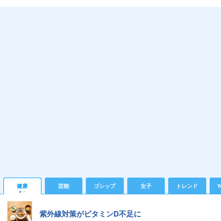
健康
芸能
ゴシップ
女子
トレンド
Y
紫外線対策がビタミンD不足に