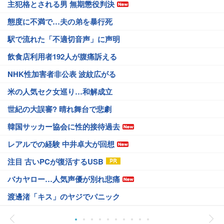
主犯格とされる男 無期懲役判決
態度に不満で…夫の弟を暴行死
駅で流れた「不適切音声」に声明
飲食店利用者192人が腹痛訴える
NHK性加害者非公表 波紋広がる
米の人気セク女巡り…和解成立
世紀の大誤審? 晴れ舞台で悲劇
韓国サッカー協会に性的接待過去
レアルでの経験 中井卓大が回想
注目 古いPCが復活するUSB
バカヤロー…人気声優が別れ悲痛
渡邊渚「キス」のヤジでパニック