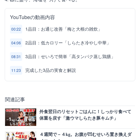
YouTubeの動画内容
1品目：お通じ改善「梅と大根の雑炊」
00:22
2品目：低カロリー「しらたき冷やし中華」
04:06
3品目：せいろで簡単「高タンパク蒸し鶏膳」
08:31
完成した3品の実食と解説
11:23
関連記事
外食翌日のリセットごはんに！しっかり食べて
体重を戻す「激ウマしらたき豚キムチ」
４週間で－４kg。お腹が凹むせいろ置き換えダ