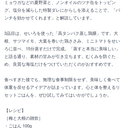
ミョウガなどの夏野菜と、ノンオイルのツナ缶をトッピン
グ。塩分を減らした特製ダレにからしを添えることで、「パ
ンチを効かせてくれます」と解説しています。
3品目は、せいろを使った「高タンパク蒸し鶏膳」です。大
根、サツマイモ、大葉を巻いた鶏ささみ、ミニトマトをせい
ろに並べ、15分蒸すだけで完成。「蒸すと本当に美味しい」
と語る通り、素材の甘みが引き立ちます。むくみを防ぐた
め、良質な海塩だけをつけていただくのがおすすめです。
食べすぎた後でも、無理な食事制限をせず、美味しく食べて
体重を戻せるアイデアが詰まっています。心と体を整えるリ
セットごはんを、ぜひ試してみてはいかがでしょうか。
【レシピ】
［梅と大根の雑炊］
・ごはん 100g