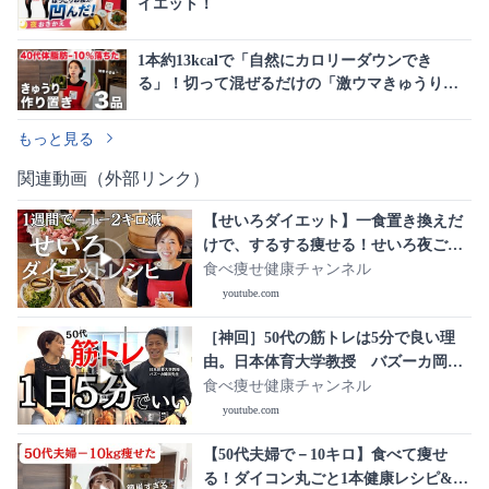
イエット！
1本約13kcalで「自然にカロリーダウンでき
る」！切って混ぜるだけの「激ウマきゅうり作
り置き」3品
もっと見る
関連動画（外部リンク）
【せいろダイエット】一食置き換えだ
けで、するする痩せる！せいろ夜ごは
んレシピ3品
食べ痩せ健康チャンネル
youtube.com
［神回］50代の筋トレは5分で良い理
由。日本体育大学教授 バズーカ岡田
先生 減量と体のプロから学ぶ50代か
食べ痩せ健康チャンネル
らのトレーニングとは。
youtube.com
【50代夫婦で－10キロ】食べて痩せ
る！ダイコン丸ごと1本健康レシピ&作