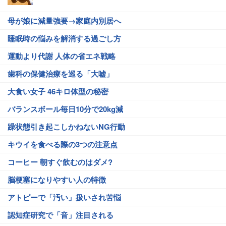
母が娘に減量強要→家庭内別居へ
睡眠時の悩みを解消する過ごし方
運動より代謝 人体の省エネ戦略
歯科の保健治療を巡る「大嘘」
大食い女子 46キロ体型の秘密
バランスボール毎日10分で20kg減
躁状態引き起こしかねないNG行動
キウイを食べる際の3つの注意点
コーヒー 朝すぐ飲むのはダメ?
脳梗塞になりやすい人の特徴
アトピーで「汚い」扱いされ苦悩
認知症研究で「音」注目される