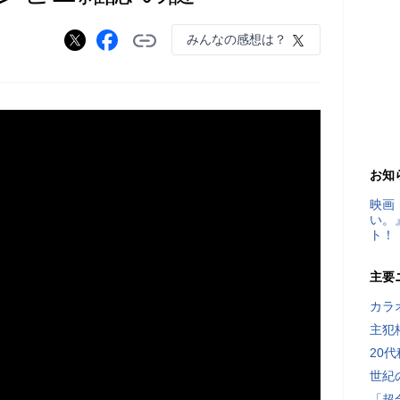
みんなの感想は？
お知
映画
い。
ト！
主要
カラ
主犯
20
世紀
「超