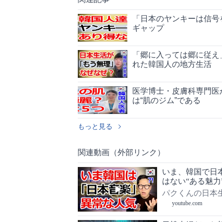
「日本のヤンキーは信号
ギャップ
「郷に入っては郷に従え
れた韓国人の地方生活
医学博士・皮膚科専門医
は“肌のジム”である
もっと見る
関連動画（外部リンク）
いま、韓国で日本
はない“ある魅力
パクくんの日本
youtube.com