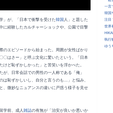
一言
韓国
大留学」が、「日本で衝撃を受けた
韓国
人」と題した
注目
世界初
中に経験したカルチャーショックや、公園で目撃
HIK
執行
ゆう
際のエピソードから始まった。周囲が女性ばかり
〇〇はさー」と呼ぶ文化に驚いたという。「日本
たけど恥ずかしかった」と苦笑いを浮かべた。
たが、日常会話での男性の一人称である「俺」
のは恥ずかしいし、自分と言うのも…」と悩み、
と、微妙なニュアンスの違いに戸惑う様子を見せ
留学前、成人
雑誌
の有無が「治安が良いか悪いか