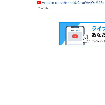
youtube.com/channel/UCkuaVrwjOpM4S
YouTube