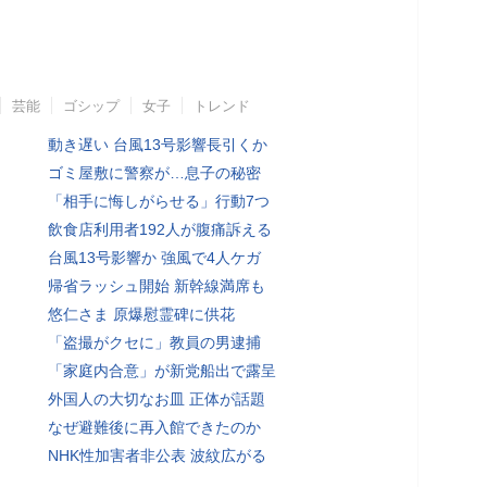
芸能
ゴシップ
女子
トレンド
動き遅い 台風13号影響長引くか
ゴミ屋敷に警察が…息子の秘密
「相手に悔しがらせる」行動7つ
飲食店利用者192人が腹痛訴える
台風13号影響か 強風で4人ケガ
帰省ラッシュ開始 新幹線満席も
悠仁さま 原爆慰霊碑に供花
「盗撮がクセに」教員の男逮捕
「家庭内合意」が新党船出で露呈
外国人の大切なお皿 正体が話題
なぜ避難後に再入館できたのか
NHK性加害者非公表 波紋広がる