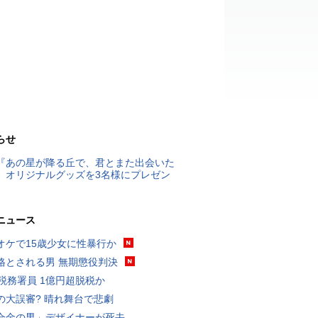
らせ
『あの星が降る丘で、君とまた出会いた
』オリジナルグッズを3名様にプレゼン
ニュース
オケで15歳少女に性暴行か
格とされる男 無期懲役判決
代税務署員 1億円超脱税か
の大誤審? 晴れ舞台で悲劇
合金の男」デザイナーが死去