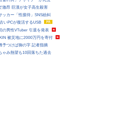
で激昂 巨漢が女子高生殺害
サッカー「性接待」SNS紛糾
 古いPCが復活するUSB
の男性VTuber 引退を発表
AKIN 被災地に2000万円を寄付
猶予つけば御の字 記者指摘
ちゃみ熱望も10回落ちた過去