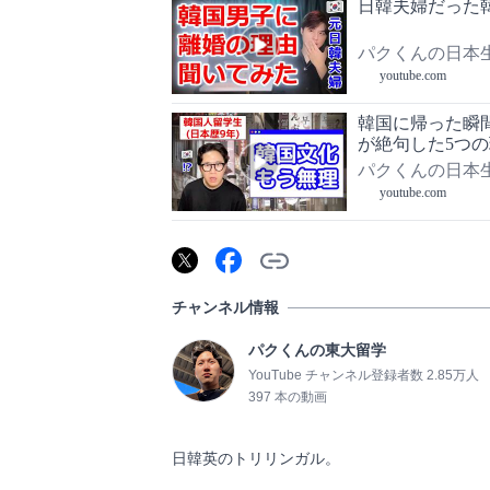
日韓夫婦だった
パクくんの日本
youtube.com
韓国に帰った瞬
が絶句した5つの
パクくんの日本
youtube.com
チャンネル情報
パクくんの東大留学
YouTube チャンネル登録者数 2.85万人
397 本の動画
日韓英のトリリンガル。                