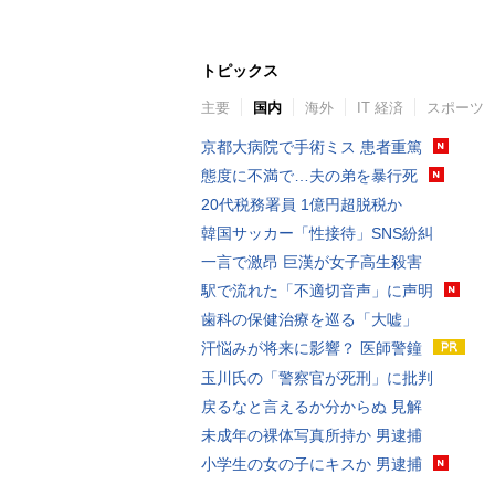
トピックス
主要
国内
海外
IT 経済
スポーツ
京都大病院で手術ミス 患者重篤
態度に不満で…夫の弟を暴行死
20代税務署員 1億円超脱税か
韓国サッカー「性接待」SNS紛糾
一言で激昂 巨漢が女子高生殺害
駅で流れた「不適切音声」に声明
歯科の保健治療を巡る「大嘘」
汗悩みが将来に影響？ 医師警鐘
玉川氏の「警察官が死刑」に批判
戻るなと言えるか分からぬ 見解
未成年の裸体写真所持か 男逮捕
小学生の女の子にキスか 男逮捕