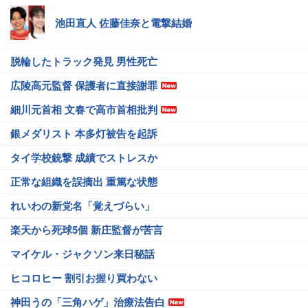
池田直人 佐藤佳奈と電撃結婚
脱輪したトラック発見 男性死亡
広陵高元監督 保護者に直接謝罪
細川元首相 文春で高市首相批判
銀メダリスト 本多灯被告を起訴
タイ学校銃撃 成績でストレスか
正常な組織を誤摘出 重篤な状態
れいわの新党名「覚えづらい」
楽天から死球5個 新庄監督が苦言
マイケル・ジャクソン来日秘話
ヒコロヒー 割引お握り買わない
神田うの「三角ハゲ」治療法告白