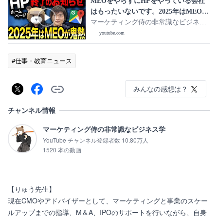
MEOをやらずにHPをやっている会社
はもったいないです。2025年はMEOを
やっている会社が勝てます
マーケティング侍の非常識なビジネス
学
youtube.com
#仕事・教育ニュース
みんなの感想は？
チャンネル情報
マーケティング侍の非常識なビジネス学
YouTube チャンネル登録者数 10.80万人
1520 本の動画
【りゅう先生】

現在CMOやアドバイザーとして、マーケティングと事業のスケー
ルアップまでの指導、M＆A、IPOのサポートを行いながら、自身