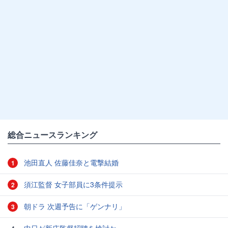
総合ニュースランキング
池田直人 佐藤佳奈と電撃結婚
1
須江監督 女子部員に3条件提示
2
朝ドラ 次週予告に「ゲンナリ」
3