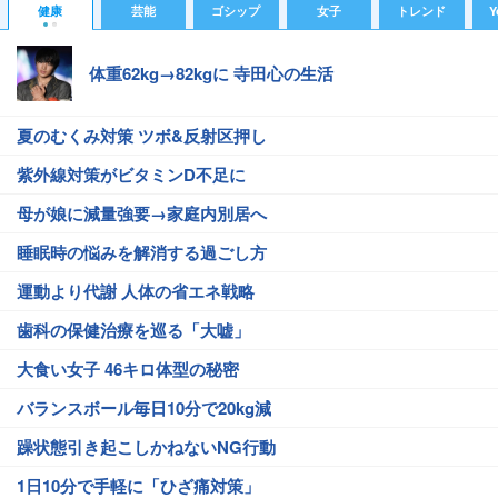
健康
芸能
ゴシップ
女子
トレンド
Y
体重62kg→82kgに 寺田心の生活
夏のむくみ対策 ツボ&反射区押し
紫外線対策がビタミンD不足に
母が娘に減量強要→家庭内別居へ
睡眠時の悩みを解消する過ごし方
運動より代謝 人体の省エネ戦略
歯科の保健治療を巡る「大嘘」
大食い女子 46キロ体型の秘密
バランスボール毎日10分で20kg減
躁状態引き起こしかねないNG行動
1日10分で手軽に「ひざ痛対策」