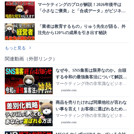
マーケティングのプロが解説！2026年後半は
「小さなご褒美」と「合成データ」がビジネス
の常識を覆す
「業者は教育するもの」りゅう先生が語る、外
注先から120%の成果を引き出す秘訣
もっと見る
関連動画（外部リンク）
なぜ今、SNS集客は限界なのか。台頭
する令和の最強集客法について解説し
ます。
マーケティング侍の非常識なビジネス
学
youtube.com
商品を売りたければ同業他社が言わな
い事を言え！お客様に選ばれるために
最も簡単に差別化する方法7選
マーケティング侍の非常識なビジネス
学
youtube.com