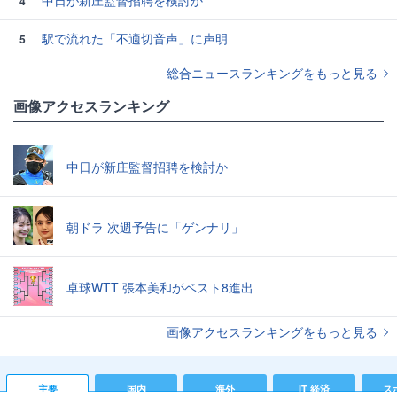
中日が新庄監督招聘を検討か
4
駅で流れた「不適切音声」に声明
5
総合ニュースランキングをもっと見る
画像アクセスランキング
中日が新庄監督招聘を検討か
朝ドラ 次週予告に「ゲンナリ」
卓球WTT 張本美和がベスト8進出
画像アクセスランキングをもっと見る
主要
国内
海外
IT 経済
ス