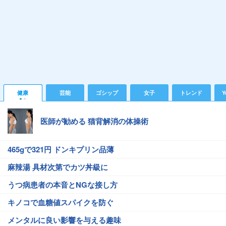
健康
芸能
ゴシップ
女子
トレンド
Y
医師が勧める 猫背解消の体操術
465gで321円 ドンキプリン品薄
麻辣湯 具材次第でカツ丼級に
うつ病患者の本音とNGな接し方
キノコで血糖値スパイクを防ぐ
メンタルに良い影響を与える趣味