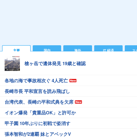
主要
国内
海外
IT 経済
ス
槍ヶ岳で遺体発見 19歳と確認
各地の海で事故相次ぐ 4人死亡
長崎市長 平和宣言を読み飛ばし
台湾代表、長崎の平和式典を欠席
イオン爆発「貴重品OK」と許可か
甲子園 10年ぶりに初戦で姿消す
張本智和が2連覇 妹とアベックV