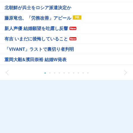
北朝鮮が兵士をロシア派遣決定か
藤原竜也、「労務改善」アピール
新人声優 結婚願望を吐露し反響
有吉 いまだに後悔していること
「VIVANT」ラストで裏切り者判明
重岡大毅&濱田崇裕 結婚W発表