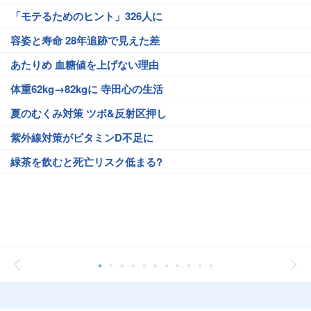
「モテるためのヒント」326人に
容姿と寿命 28年追跡で見えた差
あたりめ 血糖値を上げない理由
体重62kg→82kgに 寺田心の生活
夏のむくみ対策 ツボ&反射区押し
紫外線対策がビタミンD不足に
緑茶を飲むと死亡リスク低まる?