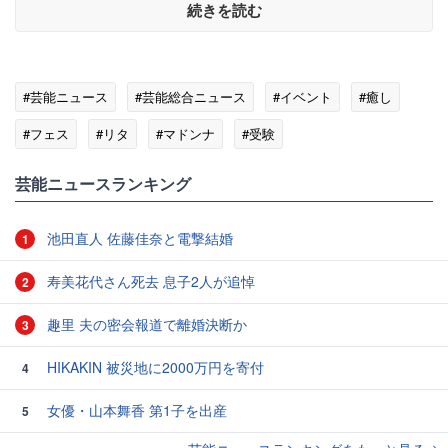
続きを読む
#芸能ニュース
#芸能総合ニュース
#イベント
#癒し
#フェス
#リタ
#マドンナ
#受験
芸能ニュースランキング
池田直人 佐藤佳奈と電撃結婚
1
寿美花代さん死去 息子2人が追悼
2
趣里 夫の密会報道で離婚決断か
3
HIKAKIN 被災地に2000万円を寄付
4
女優・山本舞香 第1子を出産
5