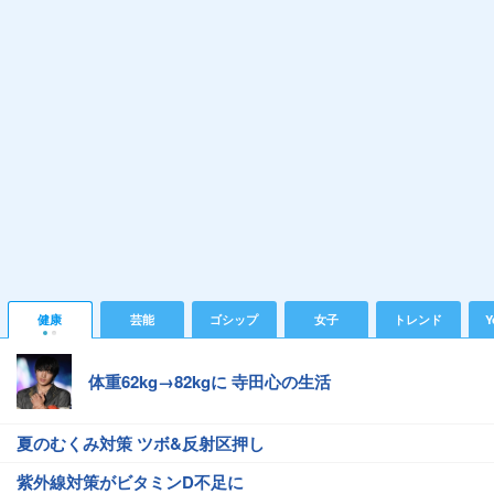
健康
芸能
ゴシップ
女子
トレンド
Y
体重62kg→82kgに 寺田心の生活
夏のむくみ対策 ツボ&反射区押し
紫外線対策がビタミンD不足に