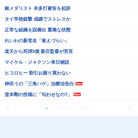
銀メダリスト 本多灯被告を起訴
タイ学校銃撃 成績でストレスか
正常な組織を誤摘出 重篤な状態
れいわの新党名「覚えづらい」
楽天から死球5個 新庄監督が苦言
マイケル・ジャクソン来日秘話
ヒコロヒー 割引お握り買わない
神田うの「三角ハゲ」治療法告白
堂本剛の投稿に「匂わせなの?」