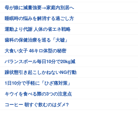
母が娘に減量強要→家庭内別居へ
睡眠時の悩みを解消する過ごし方
運動より代謝 人体の省エネ戦略
歯科の保健治療を巡る「大嘘」
大食い女子 46キロ体型の秘密
バランスボール毎日10分で20kg減
躁状態引き起こしかねないNG行動
1日10分で手軽に「ひざ痛対策」
キウイを食べる際の3つの注意点
コーヒー 朝すぐ飲むのはダメ?