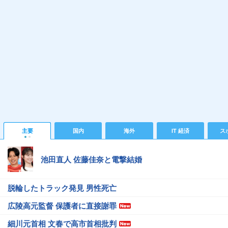
主要
国内
海外
IT 経済
ス
池田直人 佐藤佳奈と電撃結婚
脱輪したトラック発見 男性死亡
広陵高元監督 保護者に直接謝罪
細川元首相 文春で高市首相批判