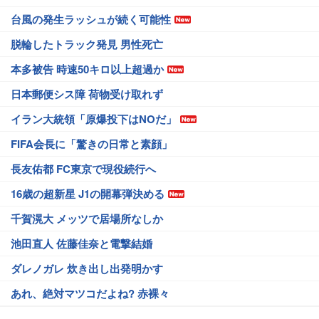
台風の発生ラッシュが続く可能性
脱輪したトラック発見 男性死亡
本多被告 時速50キロ以上超過か
日本郵便シス障 荷物受け取れず
イラン大統領「原爆投下はNOだ」
FIFA会長に「驚きの日常と素顔」
長友佑都 FC東京で現役続行へ
16歳の超新星 J1の開幕弾決める
千賀滉大 メッツで居場所なしか
池田直人 佐藤佳奈と電撃結婚
ダレノガレ 炊き出し出発明かす
あれ、絶対マツコだよね? 赤裸々