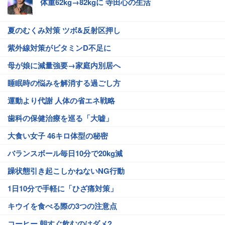
体重62kg→82kgに 寺田心の生活
夏のむくみ対策 ツボ&反射区押し
紫外線対策がビタミンD不足に
母が娘に減量強要→家庭内別居へ
睡眠時の悩みを解消する過ごし方
運動より代謝 人体の省エネ戦略
歯科の保健治療を巡る「大嘘」
大食い女子 46キロ体型の秘密
バランスボール毎日10分で20kg減
躁状態引き起こしかねないNG行動
1日10分で手軽に「ひざ痛対策」
キウイを食べる際の3つの注意点
コーヒー 朝すぐ飲むのはダメ?