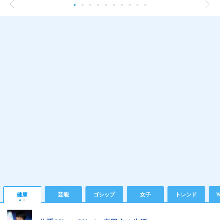
健康
芸能
ゴシップ
女子
トレンド
Y