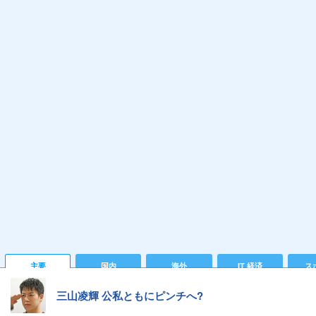
主要
国内
海外
IT 経済
ス
三山凌輝 公私ともにピンチへ?