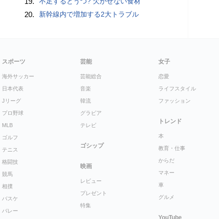
19.
不足するとうつ? 欠かせない食材
20.
新幹線内で増加する2大トラブル
スポーツ
芸能
女子
海外サッカー
芸能総合
恋愛
日本代表
音楽
ライフスタイル
Jリーグ
韓流
ファッション
プロ野球
グラビア
トレンド
MLB
テレビ
本
ゴルフ
ゴシップ
教育・仕事
テニス
からだ
格闘技
映画
マネー
競馬
レビュー
車
相撲
プレゼント
グルメ
バスケ
特集
バレー
YouTube