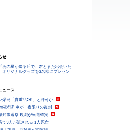
らせ
『あの星が降る丘で、君とまた出会いた
』オリジナルグッズを3名様にプレゼン
ニュース
ン爆発「貴重品OK」と許可か
東海夜行列車が一夜限りの復刻
県知事選挙 現職が当選確実
浴で3人が流される 1人死亡
東海「夜行」新幹線が初運行