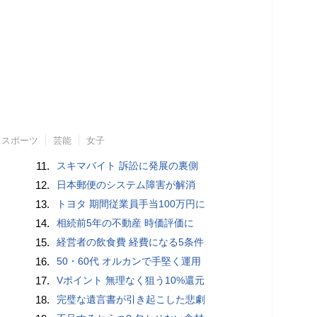
スポーツ
芸能
女子
11.
スキマバイト 訴訟に発展の裏側
12.
日本郵便のシステム障害が解消
13.
トヨタ 期間従業員手当100万円に
14.
相続前5年の不動産 時価評価に
15.
経営者の飲食費 経費になる5条件
16.
50・60代 オルカンで手堅く運用
17.
Vポイント 無理なく狙う10%還元
18.
完璧な遺言書が引き起こした悲劇