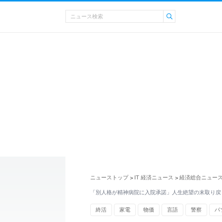
ニューストップ
IT 経済ニュース
経済総合ニュー
>
>
「別人格が精神病院に入院承諾」人生絶望の末取り戻
終活
家電
物価
言語
警察
パ
帰省
人生