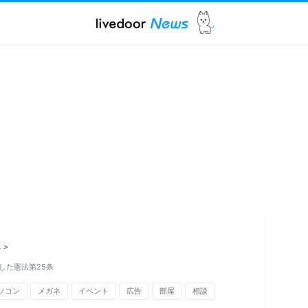
ス
>
した憲法第25条
ソコン
メガネ
イベント
広告
部屋
相談