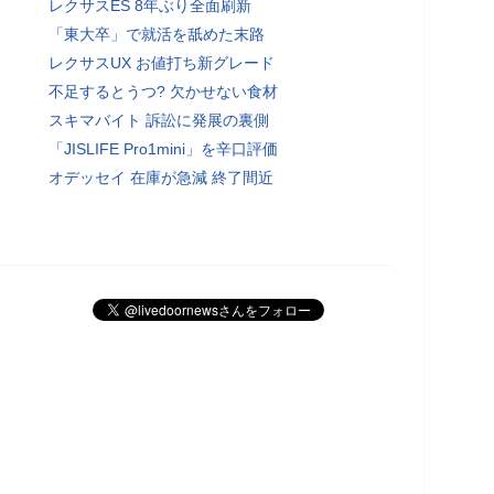
レクサスES 8年ぶり全面刷新
「東大卒」で就活を舐めた末路
レクサスUX お値打ち新グレード
不足するとうつ? 欠かせない食材
スキマバイト 訴訟に発展の裏側
「JISLIFE Pro1mini」を辛口評価
オデッセイ 在庫が急減 終了間近