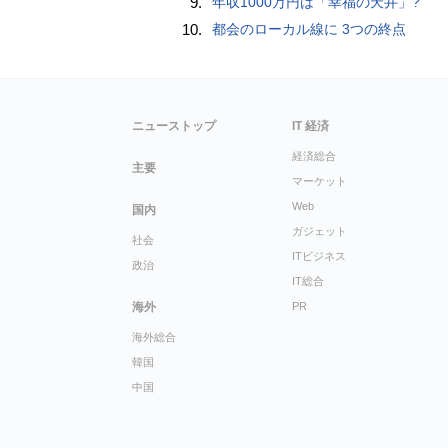
9.
年収1000万円は「幸福の天井」?
10.
都会のローカル線に 3つの終点
ニューストップ
IT 経済
経済総合
主要
マーケット
Web
国内
ガジェット
社会
ITビジネス
政治
IT総合
海外
PR
海外総合
韓国
中国