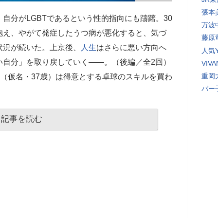
張本
自分がLGBTであるという性的指向にも躊躇。30
万波
抱え、やがて発症したうつ病が悪化すると、気づ
藤原
状況が続いた。上京後、
人生
はさらに悪い方向へ
人気Y
い自分」を取り戻していく――。（後編／全2回）
VI
重岡
（仮名・37歳）は得意とする卓球のスキルを買わ
パー
記事を読む