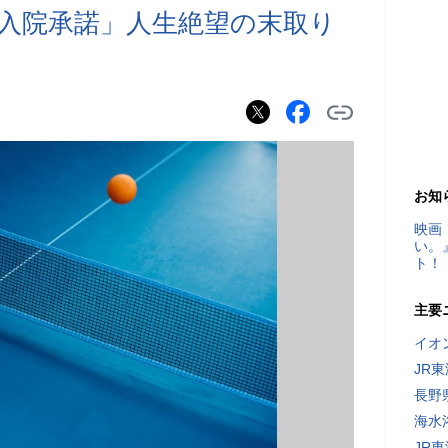
入院承諾」人生絶望の末取り
お知
映画
い。
ト！
主要
イオ
JR
長野
海水
JR