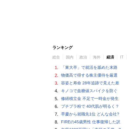
ランキング
総合
国内
政治
海外
経済
IT
1.
「東大卒」で就活を舐めた末路
2.
物価高で得する株主優待を厳選
3.
容姿と寿命 28年追跡で見えた差
4.
キノコで血糖値スパイクを防ぐ
5.
修繕積立金 不足で一時金が発生
6.
プチプラ粉で 40代肌が明るく？
7.
早慶から就職先1位 どんな会社?
8.
FIREの45歳男性 仕事復帰した訳