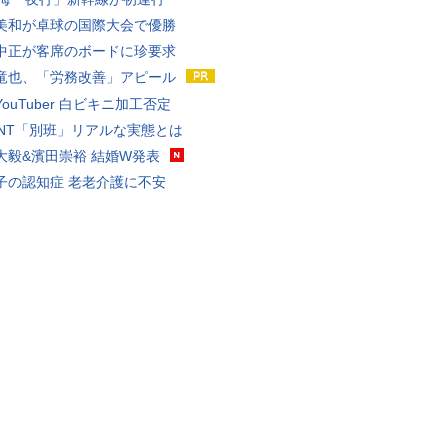
美和が卓球の国際大会で優勝
中正が客席のボードに珍要求
竜也、「労務改善」アピール
ouTuber 白ビキニ加工否定
VANT「別班」リアルな実態とは
大毅&濱田崇裕 結婚W発表
子の認知症 老老介護に不安