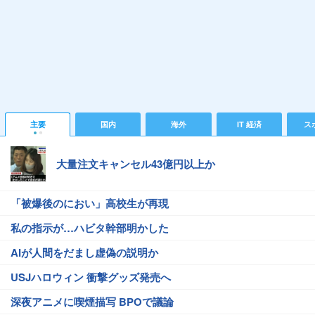
主要
国内
海外
IT 経済
ス
大量注文キャンセル43億円以上か
「被爆後のにおい」高校生が再現
私の指示が…ハビタ幹部明かした
AIが人間をだまし虚偽の説明か
USJハロウィン 衝撃グッズ発売へ
深夜アニメに喫煙描写 BPOで議論