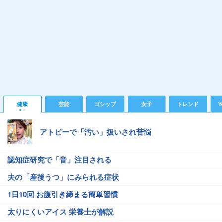
健康
芸能
ゴシップ
女子
トレンド
Y
アトピーで「汚い」扱いされ苦悩
認知症研究で「音」注目される
夫の「産後うつ」にみられる症状
1日10回 お腹引き締まる簡単習慣
太りにくいアイス 栄養士が解説