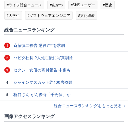
#ライフ総合ニュース
#あかつ
#SNSユーザー
#歴史
#大学生
#ソフトウェアエンジニア
#文化遺産
総合ニュースランキング
斉藤慎二被告 懲役7年を求刑
1
ハビタ社長 2人死亡後に写真削除
2
セクシー女優の寄付報告 中傷も
3
シャインマスカット約400房盗難
4
桐谷さん がん後悔「千円位」か
5
総合ニュースランキングをもっと見る
画像アクセスランキング