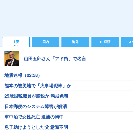
主要
国内
海外
IT 経済
ス
山田五郎さん「アド街」で名言
地震速報（02:58）
熊本の被災地で「火事場泥棒」か
25歳国税職員が脱税か 懲戒免職
日本郵便のシステム障害が解消
車中泊で女性死亡 遺族の胸中
息子助けようとした父 意識不明