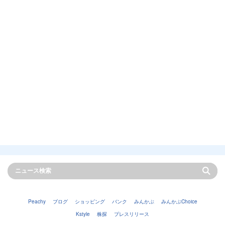
Peachy
ブログ
ショッピング
バンク
みんかぶ
みんかぶChoice
Kstyle
株探
プレスリリース