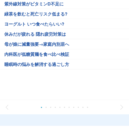
紫外線対策がビタミンD不足に
緑茶を飲むと死亡リスク低まる?
ヨーグルト いつ食べたらいい?
休みだが疲れる 隠れ疲労対策は
母が娘に減量強要→家庭内別居へ
内科医が低糖質麺を食べ比べ検証
睡眠時の悩みを解消する過ごし方