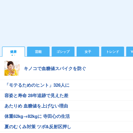
健康
芸能
ゴシップ
女子
トレンド
Y
キノコで血糖値スパイクを防ぐ
「モテるためのヒント」326人に
容姿と寿命 28年追跡で見えた差
あたりめ 血糖値を上げない理由
体重62kg→82kgに 寺田心の生活
夏のむくみ対策 ツボ&反射区押し