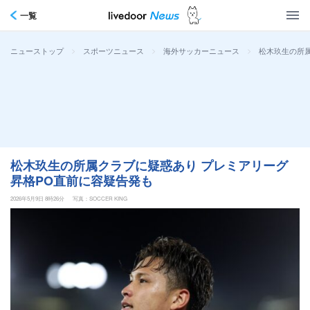
一覧
>
>
>
松木玖生の所属
ニューストップ
スポーツニュース
海外サッカーニュース
松木玖生の所属クラブに疑惑あり プレミアリーグ
昇格PO直前に容疑告発も
2026年5月9日 8時26分
写真：SOCCER KING