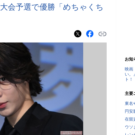
大会予選で優勝「めちゃくち
お知
映画
い。
ト！
主要
東名
円安
在留
ウソ
レン