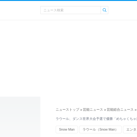
ニューストップ
芸能ニュース
芸能総合ニュース
>
>
>
ラウール、ダンス世界大会予選で優勝「めちゃくちゃ
Snow Man
ラウール（Snow Man）
エンタ