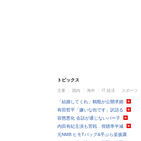
トピックス
主要
国内
海外
IT 経済
スポーツ
「結婚してくれ」鶴瓶が公開求婚
有田哲平「嫌いな街です」訳語る
容態悪化 会話が通じないパー子
内田有紀主演も苦戦…視聴率半減
元NMB ヒモTバッグ&手ぶら姿披露