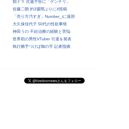
朝ドラ 次週予告に「ゲンナリ」
佐藤二朗 約3週間ぶりにX投稿
「売り方汚すぎ」Number_iに落胆
大久保佳代子 50代の性欲事情
神田うの 不妊治療の経験と苦悩
世界初の男性VTuber 引退を発表
執行猶予つけば御の字 記者指摘