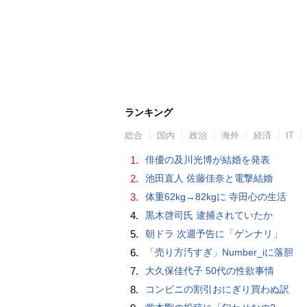
ランキング
総合
国内
政治
海外
経済
IT
1.
俳優の及川光博が結婚を発表
2.
池田直人 佐藤佳奈と電撃結婚
3.
体重62kg→82kgに 寺田心の生活
4.
黒木啓司氏 逮捕されていたか
5.
朝ドラ 次週予告に「ゲンナリ」
6.
「売り方汚すぎ」Number_iに落胆
7.
大久保佳代子 50代の性欲事情
8.
コンビニの割引おにぎり買わぬ訳