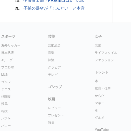
19.
伊藤健太郎「PR稼働ほぼ0」の訳
20.
子孫の帰省が「しんどい」と本音
スポーツ
芸能
女子
海外サッカー
芸能総合
恋愛
日本代表
音楽
ライフスタイル
Jリーグ
韓流
ファッション
プロ野球
グラビア
トレンド
MLB
テレビ
本
ゴルフ
ゴシップ
教育・仕事
テニス
からだ
格闘技
映画
マネー
競馬
レビュー
車
相撲
プレゼント
グルメ
バスケ
特集
バレー
YouTube