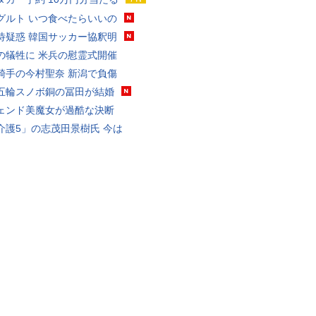
グルト いつ食べたらいいの
待疑惑 韓国サッカー協釈明
の犠牲に 米兵の慰霊式開催
騎手の今村聖奈 新潟で負傷
五輪スノボ銅の冨田が結婚
ェンド美魔女が過酷な決断
介護5」の志茂田景樹氏 今は