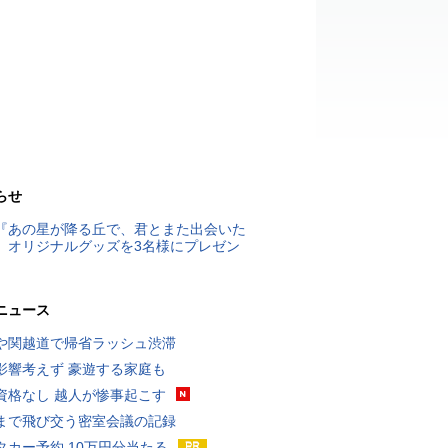
らせ
『あの星が降る丘で、君とまた出会いた
』オリジナルグッズを3名様にプレゼン
ニュース
や関越道で帰省ラッシュ渋滞
影響考えず 豪遊する家庭も
資格なし 越人が惨事起こす
まで飛び交う密室会議の記録
タカー予約 10万円分当たる