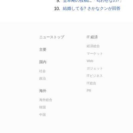
9.
堂本剛の投稿に「匂わせなの?」
10.
結婚してる? さかなクンが回答
ニューストップ
IT 経済
経済総合
主要
マーケット
Web
国内
ガジェット
社会
ITビジネス
政治
IT総合
海外
PR
海外総合
韓国
中国