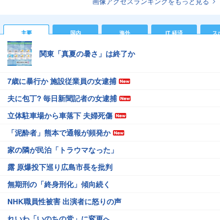
画像アクセスランキングをもっと見る
主要
国内
海外
IT 経済
ス
関東「真夏の暑さ」は終了か
7歳に暴行か 施設従業員の女逮捕
夫に包丁? 毎日新聞記者の女逮捕
立体駐車場から車落下 夫婦死傷
「泥酔者」熊本で通報が頻発か
家の隣が民泊「トラウマなった」
露 原爆投下巡り広島市長を批判
無期刑の「終身刑化」傾向続く
NHK職員性被害 出演者に怒りの声
れいわ「いのちの党」に変更へ