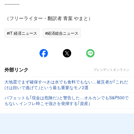
----------
（フリーライター・翻訳者 青葉 やまと）
#IT 経済ニュース
#経済総合ニュース
外部リンク
プレジデントオンライン
大地震でまず確保すべきは水でも食料でもない…被災者が｢これだ
けは担いで逃げて｣という最も重要なモノ2選
バフェットも｢現金は危険だ｣と警告した…オルカンでもS&P500で
もない､インフレ時こそ強さを発揮する｢資産｣