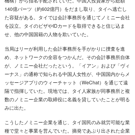
機構）から指名手配されていた。中国人投資家から総額
140億バーツ（約602億円）をだまし取り、タイへ逃亡し
た容疑がある。タイでは会計事務所を通じてノミニー会社
を設立。タイのビザやIDカードを取得できると信じ込ま
せ、他の中国国籍の人物を欺いていた。
当局はリーが利用した会計事務所を手がかりに捜査を進
め、ネットワークの全容をつかんだ。その会計事務所自体
が、ノミニー会社だったという。「イアン」および「ヴィ
ーナス」の通称で知られる中国人女性が、中国国内からメ
ッセージアプリのウィーチャット（WeChat）を通じて遠
隔で指揮していた。現地では、タイ人家族が同事務所と複
数のノミニー企業の取締役に名義を貸していたことが明る
みに出た。
こうしたノミニー企業を通じ、タイ国民のみ就労可能な業
種で堂々と事業を営んでいた。摘発であぶり出された企業