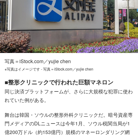
写真＝iStock.com／yujie chen
※写真はイメージです - 写真＝iStock.com／yujie chen
■整形クリニックで行われた巨額マネロン
同じ決済プラットフォームが、さらに大規模な犯罪に使わ
れていた例がある。
舞台は韓国・ソウルの整形外科クリニックだ。暗号資産専
門メディアのDLニュースは今年1月、ソウル税関当局が1
億200万ドル（約153億円）規模のマネーロンダリング網