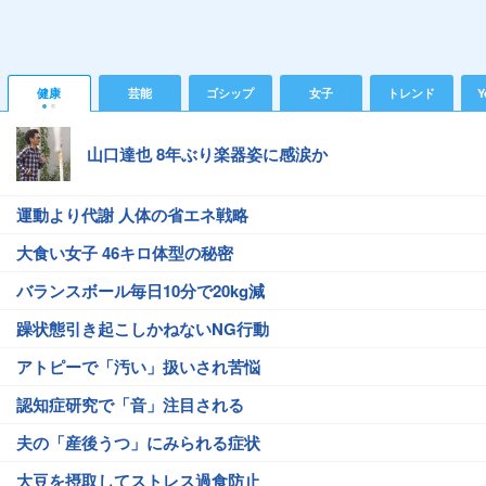
健康
芸能
ゴシップ
女子
トレンド
Y
山口達也 8年ぶり楽器姿に感涙か
運動より代謝 人体の省エネ戦略
大食い女子 46キロ体型の秘密
バランスボール毎日10分で20kg減
躁状態引き起こしかねないNG行動
アトピーで「汚い」扱いされ苦悩
認知症研究で「音」注目される
夫の「産後うつ」にみられる症状
大豆を摂取してストレス過食防止