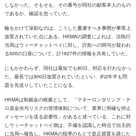
しなかった。そもそも、その番号が同社の顧客本人のもの
であるか、確認を怠っていた。
輪をかけて深刻なのは、こうした憂慮すべき事態が事実上
放置されていた点にある。HKMAの調査によれば、法執行
当局はウィーチャットペイに対し、詐欺への関与が疑われ
る500の口座について、計1827件の情報を共有していた。
にもかかわらず、同社は最短でも80日、対応を行わなかっ
た。最長では900日放置されていたといい、約2年半も問
題を先送りしていたことになる。
HKMAは制裁金の根拠として、「マネーロンダリング・テ
ロ資金供与リスクの管理体制について、業界に明確な抑止
メッセージを送る必要性」があると述べている。これに対
しウィーチャットペイ側は、不備を認識した時点で自主的
に当局へ報告し、HKMAの指導のもとで是正措置を講じた