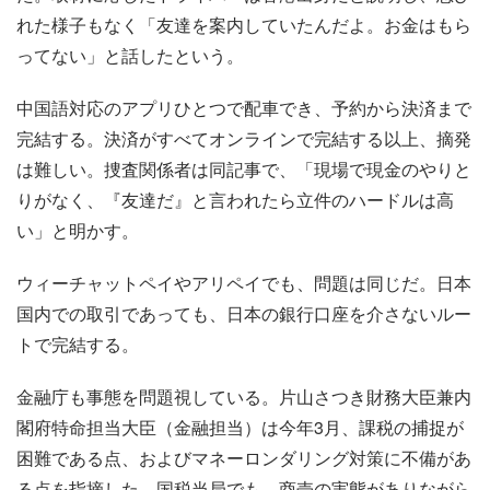
れた様子もなく「友達を案内していたんだよ。お金はもら
ってない」と話したという。
中国語対応のアプリひとつで配車でき、予約から決済まで
完結する。決済がすべてオンラインで完結する以上、摘発
は難しい。捜査関係者は同記事で、「現場で現金のやりと
りがなく、『友達だ』と言われたら立件のハードルは高
い」と明かす。
ウィーチャットペイやアリペイでも、問題は同じだ。日本
国内での取引であっても、日本の銀行口座を介さないルー
トで完結する。
金融庁も事態を問題視している。片山さつき財務大臣兼内
閣府特命担当大臣（金融担当）は今年3月、課税の捕捉が
困難である点、およびマネーロンダリング対策に不備があ
る点を指摘した。国税当局でも、商売の実態がありながら