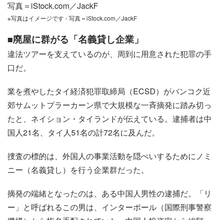
写真＝iStock.com／JackF
※写真はイメージです - 写真＝iStock.com／JackF
■廃屋に群がる「名義貸し企業」
違法ツアーを支えているのが、周到に用意された犯罪の手
口だ。
業を煮やしたタイ経済犯罪取締局（ECSD）がバンコク近
郊サムットプラーカーン県で大規模な一斉摘発に踏み切っ
たと、ネイション・タイランドが伝えている。逮捕者は中
国人21名、タイ人51名の計72名に及んだ。
捜査の標的は、外国人の事業活動を隠ぺいするためにノミ
ニー（名義貸し）を行う企業群だった。
摘発の端緒となったのは、ある中国人男性の逮捕だ。「リ
ー」と呼ばれるこの男は、インターポール（国際刑事警察