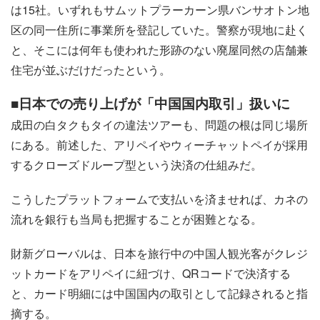
は15社。いずれもサムットプラーカーン県バンサオトン地
区の同一住所に事業所を登記していた。警察が現地に赴く
と、そこには何年も使われた形跡のない廃屋同然の店舗兼
住宅が並ぶだけだったという。
■日本での売り上げが「中国国内取引」扱いに
成田の白タクもタイの違法ツアーも、問題の根は同じ場所
にある。前述した、アリペイやウィーチャットペイが採用
するクローズドループ型という決済の仕組みだ。
こうしたプラットフォームで支払いを済ませれば、カネの
流れを銀行も当局も把握することが困難となる。
財新グローバルは、日本を旅行中の中国人観光客がクレジ
ットカードをアリペイに紐づけ、QRコードで決済する
と、カード明細には中国国内の取引として記録されると指
摘する。