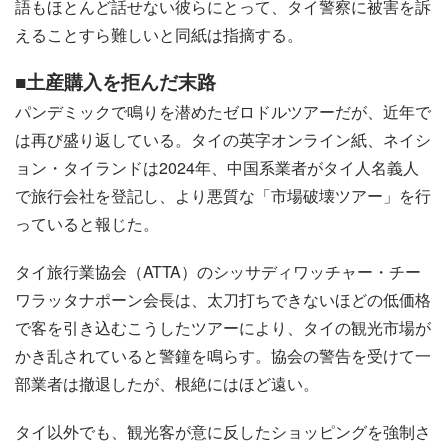
語もほとんど話せない彼らにとって、タイ警察に被害を訴
えることすら難しいと同紙は指摘する。
■土産購入を拒んだ末路
パンデミックで鳴りを潜めたゼロドルツアーだが、近年で
は再び盛り返している。タイの英字オンライン紙、ネイシ
ョン・タイランドは2024年、中国系業者がタイ人名義人
で旅行会社を登記し、より悪質な「市場破壊ツアー」を行
っていると報じた。
タイ旅行業協会（ATTA）のシッサディワッチャー・チー
ワラッタナポーン会長は、太刀打ちできないほどの低価格
で客を引き込むこうしたツアーにより、タイの観光市場が
かき乱されていると警鐘を鳴らす。協会の警告を受けて一
部業者は撤退したが、根絶にはほど遠い。
タイ以外でも、観光客が意に反したショッピングを強制さ