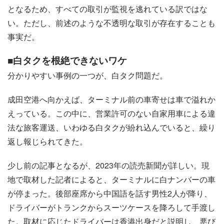
となるため、すべての取引が監視を逃れている訳ではな
い。ただし、前述のような不透明な取引が存在することも
事実だ。
■白タクを根絶できないワケ
分かりやすい事例の一つが、白タク問題だ。
成田空港へ向かえば、ターミナル前の車寄せは車で溢れか
えっている。この中に、営業許可のない自家用車による違
法な旅客運送、いわゆる白タクが紛れ込んでいると、繰り
返し報じられてきた。
少し前の記事となるが、2023年の読売新聞が詳しい。現
地で取材した記者によると、ターミナルに白ナンバーの車
が停まった。後部座席から中国語を話す男性2人が降り、
ドライバーがトランクからスーツケースを降ろして手渡し
た。取材に応じたドライバーは香港出身だと説明し、悪び