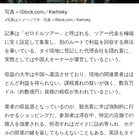
写真＝iStock.com／Kwhisky
※写真はイメージです - 写真＝iStock.com／Kwhisky
記事は「ゼロドルツアー」と呼ばれる、ツアー代金を極端
に安く設定して集客し、別のルートで利益を回収する商法
を暴いている。タイ現地に登記した代理会社を隠れ蓑に、
実態としては中国人オーナーが運営しているという。
収益の大半は中国へ還流させており、現地の関連業者はほ
とんど利益を得られない。課税逃れの疑いが強く、数百万
ドル（約数億円）規模の税収が失われているという。
業者の収益源となっているのが、観光客に半ば強制的に行
わせるショッピングだ。参加者は滞在中、特定の店舗での
購入を強要される。拒否すればガイドに詰め寄られ、ホテ
ルの部屋の鍵を返してもらえないこともある。英語もタイ