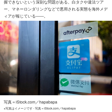
握できないという深刻な問題がある。白タクや違法ツア
ー、マネーロンダリングなどで悪用される実態を海外メデ
ィアが報じている――。
写真＝iStock.com／hapabapa
※写真はイメージです - 写真＝iStock.com／hapabapa