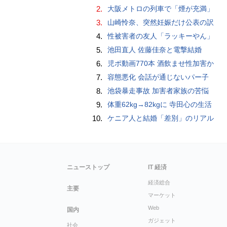
2.
大阪メトロの列車で「煙が充満」
3.
山崎怜奈、突然妊娠だけ公表の訳
4.
性被害者の友人「ラッキーやん」
5.
池田直人 佐藤佳奈と電撃結婚
6.
児ポ動画770本 酒飲ませ性加害か
7.
容態悪化 会話が通じないパー子
8.
池袋暴走事故 加害者家族の苦悩
9.
体重62kg→82kgに 寺田心の生活
10.
ケニア人と結婚「差別」のリアル
ニューストップ
IT 経済
経済総合
主要
マーケット
Web
国内
ガジェット
社会