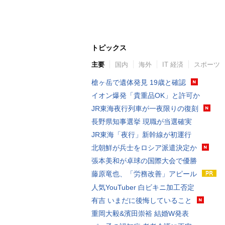
トピックス
主要
国内
海外
IT 経済
スポーツ
槍ヶ岳で遺体発見 19歳と確認
イオン爆発「貴重品OK」と許可か
JR東海夜行列車が一夜限りの復刻
長野県知事選挙 現職が当選確実
JR東海「夜行」新幹線が初運行
北朝鮮が兵士をロシア派遣決定か
張本美和が卓球の国際大会で優勝
藤原竜也、「労務改善」アピール
人気YouTuber 白ビキニ加工否定
有吉 いまだに後悔していること
重岡大毅&濱田崇裕 結婚W発表