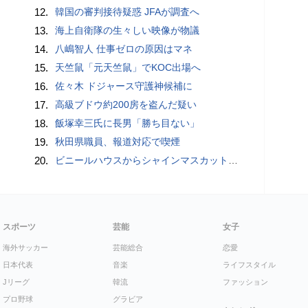
12.
韓国の審判接待疑惑 JFAが調査へ
13.
海上自衛隊の生々しい映像が物議
14.
八嶋智人 仕事ゼロの原因はマネ
15.
天竺鼠「元天竺鼠」でKOC出場へ
16.
佐々木 ドジャース守護神候補に
17.
高級ブドウ約200房を盗んだ疑い
18.
飯塚幸三氏に長男「勝ち目ない」
19.
秋田県職員、報道対応で喫煙
20.
ビニールハウスからシャインマスカット約200房を盗んだ疑い ネットで販売か 無職の男（42）逮捕 岡山県警
スポーツ
芸能
女子
海外サッカー
芸能総合
恋愛
日本代表
音楽
ライフスタイル
Jリーグ
韓流
ファッション
プロ野球
グラビア