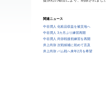
提供社の都合により、削除されまし
関連ニュース
中谷潤人 化粧品収益を被災地へ
中谷潤人 3カ月ぶり練習再開
中谷潤人 尚弥戦後初練習を再開
井上尚弥 次戦候補に初めて言及
井上尚弥 バム戦へ来年2月を希望