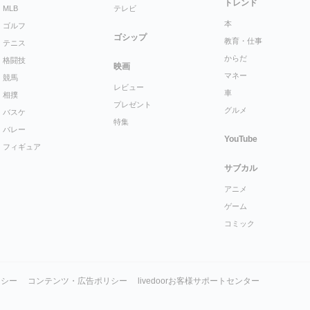
トレンド
MLB
テレビ
本
ゴルフ
ゴシップ
教育・仕事
テニス
からだ
格闘技
映画
マネー
競馬
レビュー
車
相撲
プレゼント
グルメ
バスケ
特集
バレー
YouTube
フィギュア
サブカル
アニメ
ゲーム
コミック
リシー
コンテンツ・広告ポリシー
livedoorお客様サポートセンター