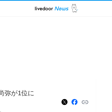
尚弥が1位に