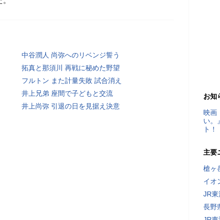
た。
中谷潤人 尚弥へのリベンジ誓う
拓真と那須川 再戦に秘めた野望
フルトン また計量失敗 試合消え
井上兄弟 座間で子どもと交流
お知
井上尚弥 引退の日を見据え決意
映画
い。
ト！
主要
槍ヶ
イオ
JR
長野
JR