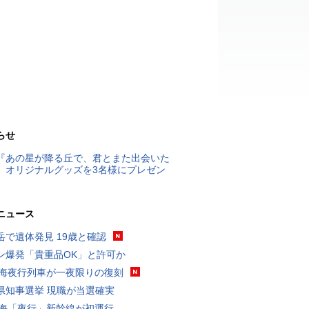
らせ
『あの星が降る丘で、君とまた出会いた
』オリジナルグッズを3名様にプレゼン
ニュース
岳で遺体発見 19歳と確認
ン爆発「貴重品OK」と許可か
東海夜行列車が一夜限りの復刻
県知事選挙 現職が当選確実
東海「夜行」新幹線が初運行