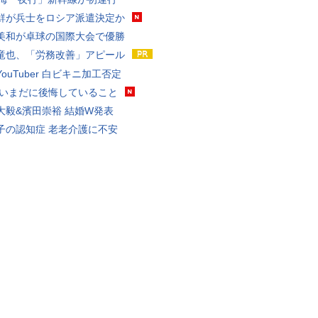
鮮が兵士をロシア派遣決定か
美和が卓球の国際大会で優勝
竜也、「労務改善」アピール
ouTuber 白ビキニ加工否定
 いまだに後悔していること
大毅&濱田崇裕 結婚W発表
子の認知症 老老介護に不安