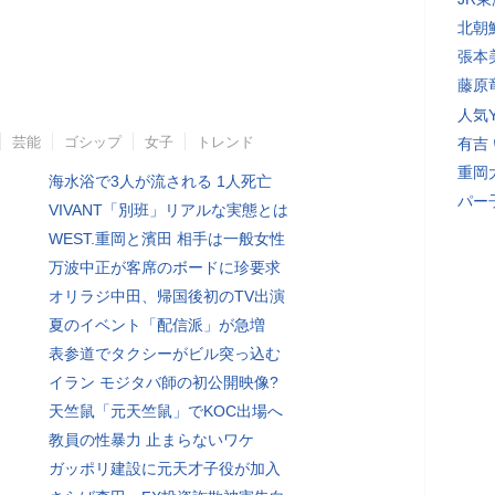
北朝
張本
藤原
人気Y
芸能
ゴシップ
女子
トレンド
有吉
重岡
海水浴で3人が流される 1人死亡
パー
VIVANT「別班」リアルな実態とは
WEST.重岡と濱田 相手は一般女性
万波中正が客席のボードに珍要求
オリラジ中田、帰国後初のTV出演
夏のイベント「配信派」が急増
表参道でタクシーがビル突っ込む
イラン モジタバ師の初公開映像?
天竺鼠「元天竺鼠」でKOC出場へ
教員の性暴力 止まらないワケ
ガッポリ建設に元天才子役が加入