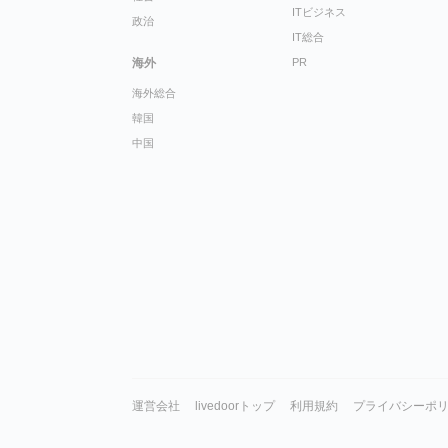
ITビジネス
政治
IT総合
海外
PR
海外総合
韓国
中国
運営会社
livedoorトップ
利用規約
プライバシーポ