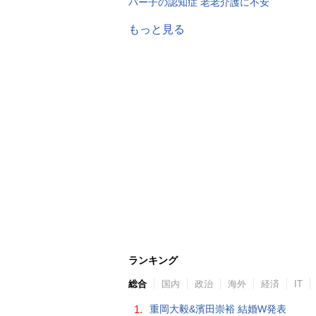
パー子の認知症 老老介護に不安
もっと見る
ランキング
総合
国内
政治
海外
経済
IT
1.
重岡大毅&濱田崇裕 結婚W発表