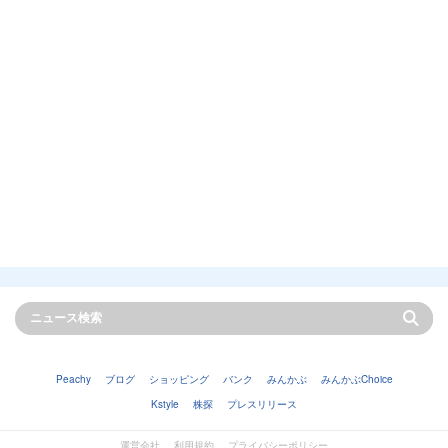
Peachy
ブログ
ショッピング
バンク
みんかぶ
みんかぶChoice
Kstyle
株探
プレスリリース
運営会社
利用規約
プライバシーポリシー