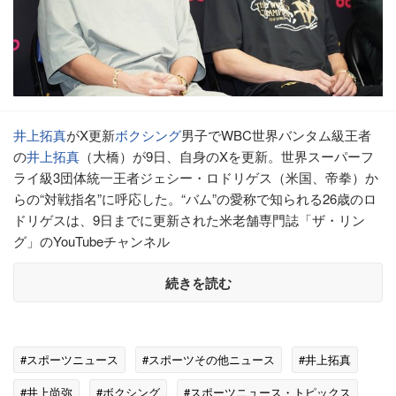
井上拓真
がX更新
ボクシング
男子でWBC世界バンタム級王者
の
井上拓真
（大橋）が9日、自身のXを更新。世界スーパーフ
ライ級3団体統一王者ジェシー・ロドリゲス（米国、帝拳）か
らの“対戦指名”に呼応した。“バム”の愛称で知られる26歳のロ
ドリゲスは、9日までに更新された米老舗専門誌「ザ・リン
グ」のYouTubeチャンネル
続きを読む
#スポーツニュース
#スポーツその他ニュース
#井上拓真
#井上尚弥
#ボクシング
#スポーツニュース・トピックス