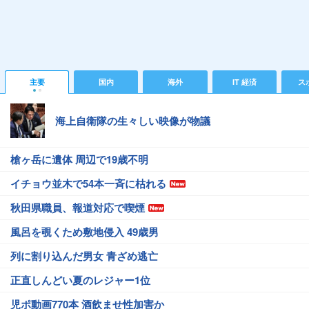
主要
国内
海外
IT 経済
ス
海上自衛隊の生々しい映像が物議
槍ヶ岳に遺体 周辺で19歳不明
イチョウ並木で54本一斉に枯れる
秋田県職員、報道対応で喫煙
風呂を覗くため敷地侵入 49歳男
列に割り込んだ男女 青ざめ逃亡
正直しんどい夏のレジャー1位
児ポ動画770本 酒飲ませ性加害か