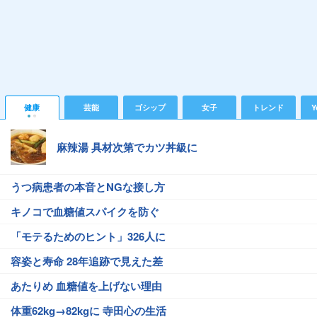
健康
芸能
ゴシップ
女子
トレンド
Y
麻辣湯 具材次第でカツ丼級に
うつ病患者の本音とNGな接し方
キノコで血糖値スパイクを防ぐ
「モテるためのヒント」326人に
容姿と寿命 28年追跡で見えた差
あたりめ 血糖値を上げない理由
体重62kg→82kgに 寺田心の生活