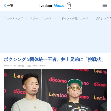
一覧
>
>
>
ボクシング 
ニューストップ
スポーツニュース
スポーツその他ニュース
ボクシング 3団体統一王者、井上兄弟に「挑戦状」
2026年6月10日 7時43分
写真：THE ANSWER