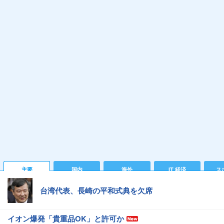
主要
国内
海外
IT 経済
ス
台湾代表、長崎の平和式典を欠席
イオン爆発「貴重品OK」と許可か