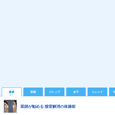
健康
芸能
ゴシップ
女子
トレンド
Y
医師が勧める 猫背解消の体操術