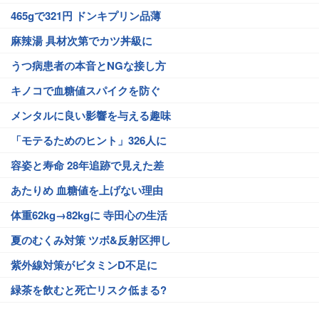
465gで321円 ドンキプリン品薄
麻辣湯 具材次第でカツ丼級に
うつ病患者の本音とNGな接し方
キノコで血糖値スパイクを防ぐ
メンタルに良い影響を与える趣味
「モテるためのヒント」326人に
容姿と寿命 28年追跡で見えた差
あたりめ 血糖値を上げない理由
体重62kg→82kgに 寺田心の生活
夏のむくみ対策 ツボ&反射区押し
紫外線対策がビタミンD不足に
緑茶を飲むと死亡リスク低まる?