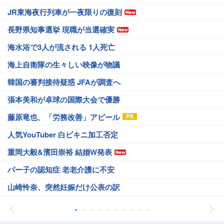
JR東海夜行列車が一夜限りの復刻
長野県知事選挙 現職が当選確実
海水浴で3人が流される 1人死亡
海上自衛隊の生々しい映像が物議
韓国の審判接待疑惑 JFAが調査へ
張本美和が卓球の国際大会で優勝
藤原竜也、「労務改善」アピール
人気YouTuber 白ビキニ加工否定
重岡大毅&濱田崇裕 結婚W発表
パー子の認知症 老老介護に不安
山崎怜奈、突然妊娠だけ公表の訳