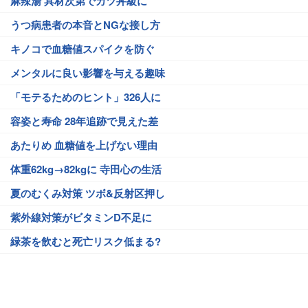
麻辣湯 具材次第でカツ丼級に
うつ病患者の本音とNGな接し方
キノコで血糖値スパイクを防ぐ
メンタルに良い影響を与える趣味
「モテるためのヒント」326人に
容姿と寿命 28年追跡で見えた差
あたりめ 血糖値を上げない理由
体重62kg→82kgに 寺田心の生活
夏のむくみ対策 ツボ&反射区押し
紫外線対策がビタミンD不足に
緑茶を飲むと死亡リスク低まる?