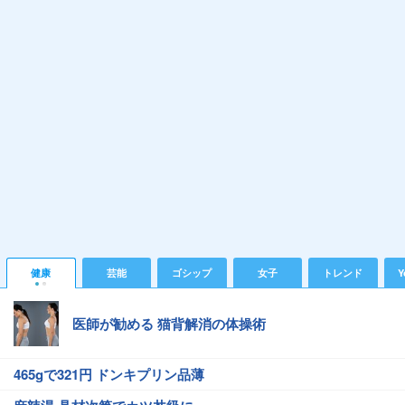
健康
芸能
ゴシップ
女子
トレンド
Y
医師が勧める 猫背解消の体操術
465gで321円 ドンキプリン品薄