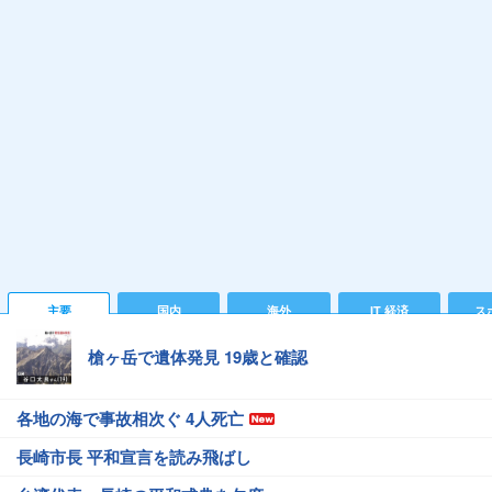
主要
国内
海外
IT 経済
ス
槍ヶ岳で遺体発見 19歳と確認
各地の海で事故相次ぐ 4人死亡
長崎市長 平和宣言を読み飛ばし