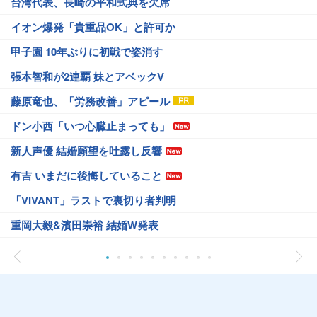
台湾代表、長崎の平和式典を欠席
イオン爆発「貴重品OK」と許可か
甲子園 10年ぶりに初戦で姿消す
張本智和が2連覇 妹とアベックV
藤原竜也、「労務改善」アピール
ドン小西「いつ心臓止まっても」
新人声優 結婚願望を吐露し反響
有吉 いまだに後悔していること
「VIVANT」ラストで裏切り者判明
重岡大毅&濱田崇裕 結婚W発表