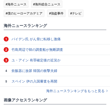
#海外ニュース
#海外総合ニュース
#僕のヒーローアカデミア
#強盗事件
#テレビ
#読売テレビ
#コラボレーション
海外ニュースランキング
バイデン氏 がん骨に転移し激痛
1
竹島周辺で韓の調査船が無断調査
2
ユ・アイン 有罪確定後の近況か
3
炊飯器に放尿 韓国の衝撃夫婦
4
スペイン 伊の入国審査を再開
5
海外ニュースランキングをもっと見る
画像アクセスランキング