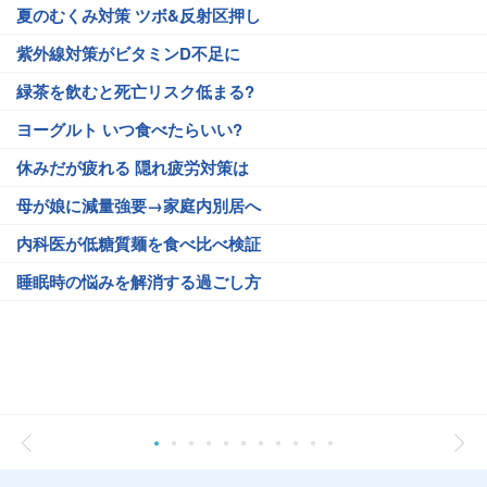
夏のむくみ対策 ツボ&反射区押し
紫外線対策がビタミンD不足に
緑茶を飲むと死亡リスク低まる?
ヨーグルト いつ食べたらいい?
休みだが疲れる 隠れ疲労対策は
母が娘に減量強要→家庭内別居へ
内科医が低糖質麺を食べ比べ検証
睡眠時の悩みを解消する過ごし方