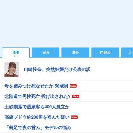
主要
国内
海外
IT 経済
ス
山崎怜奈、突然妊娠だけ公表の訳
母を踏みつけ死なせたか 58歳男
北陸道で男性死亡 投げ出された?
土砂崩落で温泉客ら400人孤立か
高級ブドウ約200房を盗んだ疑い
「義足で夜の営み」モデルの悩み