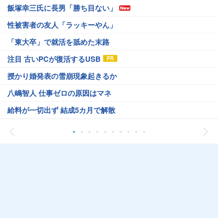
飯塚幸三氏に長男「勝ち目ない」
性被害者の友人「ラッキーやん」
「東大卒」で就活を舐めた末路
注目 古いPCが復活するUSB
授かり婚発表の雪崩現象起きるか
八嶋智人 仕事ゼロの原因はマネ
給料が一切出ず 結成5カ月で解散