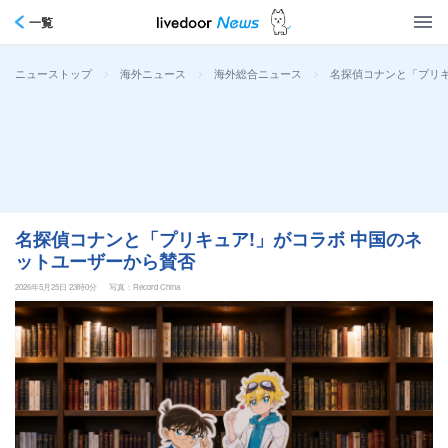
一覧
>
>
>
名探偵コナンと「プリキ
ニューストップ
海外ニュース
海外総合ニュース
名探偵コナンと「プリキュア!」がコラボ 中国のネ
ットユーザーから賛否
2026年5月25日 23時0分
写真：Record China