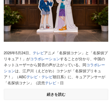
2026年5月24日、
テレビ
アニメ「名探偵コナン」と「名探偵プ
リキュア！」が
コラボレーション
することが分かり、中国の
ネットユーザーから賛否の声が上がっている。同
コラボレー
ション
は、江戸川（えどがわ）コナンが「名探偵プリキュ
ア！」（ABC
テレビ
・
テレビ
朝日系）に、キュアアンサーが
「名探偵コナン」（読売
テレビ
・日
続きを読む