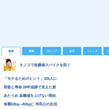
健康
芸能
ゴシップ
女子
トレンド
Y
キノコで血糖値スパイクを防ぐ
「モテるためのヒント」326人に
容姿と寿命 28年追跡で見えた差
あたりめ 血糖値を上げない理由
体重62kg→82kgに 寺田心の生活