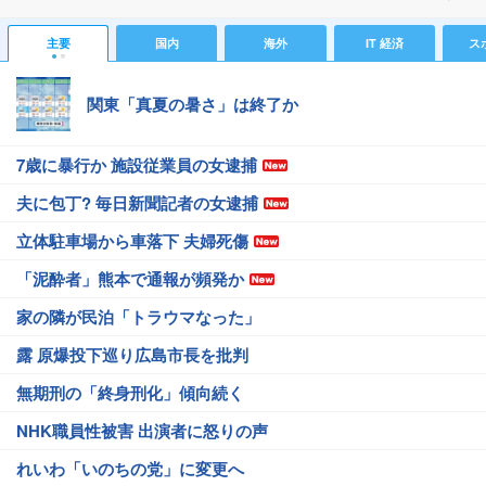
主要
国内
海外
IT 経済
ス
関東「真夏の暑さ」は終了か
7歳に暴行か 施設従業員の女逮捕
夫に包丁? 毎日新聞記者の女逮捕
立体駐車場から車落下 夫婦死傷
「泥酔者」熊本で通報が頻発か
家の隣が民泊「トラウマなった」
露 原爆投下巡り広島市長を批判
無期刑の「終身刑化」傾向続く
NHK職員性被害 出演者に怒りの声
れいわ「いのちの党」に変更へ