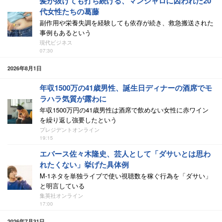
髪が抜けても打ち続ける、マンジャロに囚われた20
代女性たちの葛藤
副作用や栄養失調を経験しても依存が続き、救急搬送された
事例もあるという
現代ビジネス
07:30
2026年8月1日
年収1500万の41歳男性、誕生日ディナーの酒席でモ
ラハラ気質が露わに
年収1500万円の41歳男性は酒席で飲めない女性に赤ワイン
を繰り返し強要したという
プレジデントオンライン
19:15
エバース佐々木隆史、芸人として「ダサいとは思わ
れたくない」挙げた具体例
M-1ネタを単独ライブで使い視聴数を稼ぐ行為を「ダサい」
と明言している
集英社オンライン
17:00
2026年7月31日