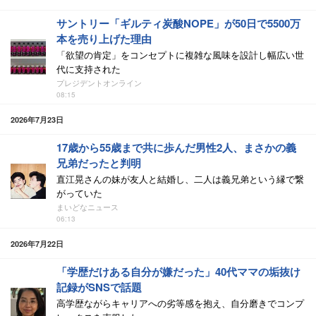
サントリー「ギルティ炭酸NOPE」が50日で5500万
本を売り上げた理由
「欲望の肯定」をコンセプトに複雑な風味を設計し幅広い世
代に支持された
プレジデントオンライン
08:15
2026年7月23日
17歳から55歳まで共に歩んだ男性2人、まさかの義
兄弟だったと判明
直江晃さんの妹が友人と結婚し、二人は義兄弟という縁で繋
がっていた
まいどなニュース
06:13
2026年7月22日
「学歴だけある自分が嫌だった」40代ママの垢抜け
記録がSNSで話題
高学歴ながらキャリアへの劣等感を抱え、自分磨きでコンプ