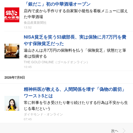
「銀だこ」初の中華酒場オープン
店内で皮から手作りする自家製小籠包を看板メニューに据え
た中華酒場
食品産業新聞社
13:52
NISA貧乏を笑う53歳部長、実は保険に月7万円を費
やす保険貧乏だった
遠山さんは月7万円の保険料を払う「保険貧乏」状態だと筆
者は指摘する
THE GOLD ONLINE（ゴールドオンライン）
10:45
2026年7月9日
精神科医が教える、人間関係を壊す「偽物の親切」
ワースト5とは
常に幹事を引き受けたり奢り続けたりする行為は不安から生
じる毒だという
ダイヤモンド・オンライン
07:45
次ヘ