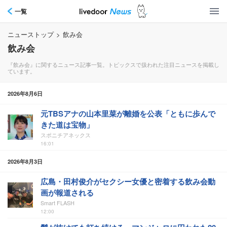
一覧
ニューストップ
>
飲み会
飲み会
『飲み会』に関するニュース記事一覧。トピックスで扱われた注目ニュースを掲載し
ています。
2026年8月6日
元TBSアナの山本里菜が離婚を公表「ともに歩んで
きた道は宝物」
スポニチアネックス
16:01
2026年8月3日
広島・田村俊介がセクシー女優と密着する飲み会動
画が報道される
Smart FLASH
12:00