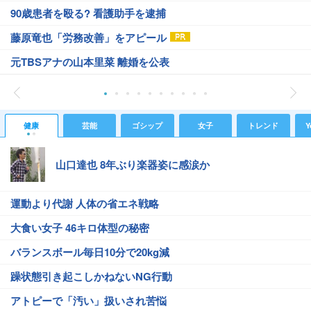
90歳患者を殴る? 看護助手を逮捕
藤原竜也「労務改善」をアピール
元TBSアナの山本里菜 離婚を公表
健康
芸能
ゴシップ
女子
トレンド
Y
山口達也 8年ぶり楽器姿に感涙か
運動より代謝 人体の省エネ戦略
大食い女子 46キロ体型の秘密
バランスボール毎日10分で20kg減
躁状態引き起こしかねないNG行動
アトピーで「汚い」扱いされ苦悩