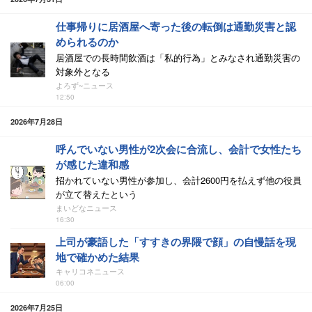
仕事帰りに居酒屋へ寄った後の転倒は通勤災害と認
められるのか
居酒屋での長時間飲酒は「私的行為」とみなされ通勤災害の
対象外となる
よろず~ニュース
12:50
2026年7月28日
呼んでいない男性が2次会に合流し、会計で女性たち
が感じた違和感
招かれていない男性が参加し、会計2600円を払えず他の役員
が立て替えたという
まいどなニュース
16:30
上司が豪語した「すすきの界隈で顔」の自慢話を現
地で確かめた結果
キャリコネニュース
06:00
2026年7月25日