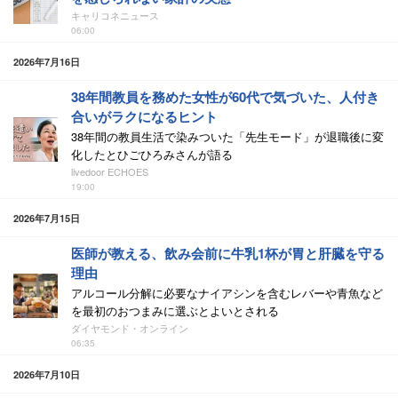
キャリコネニュース
06:00
2026年7月16日
38年間教員を務めた女性が60代で気づいた、人付き
合いがラクになるヒント
38年間の教員生活で染みついた「先生モード」が退職後に変
化したとひごひろみさんが語る
livedoor ECHOES
19:00
2026年7月15日
医師が教える、飲み会前に牛乳1杯が胃と肝臓を守る
理由
アルコール分解に必要なナイアシンを含むレバーや青魚など
を最初のおつまみに選ぶとよいとされる
ダイヤモンド・オンライン
06:35
2026年7月10日