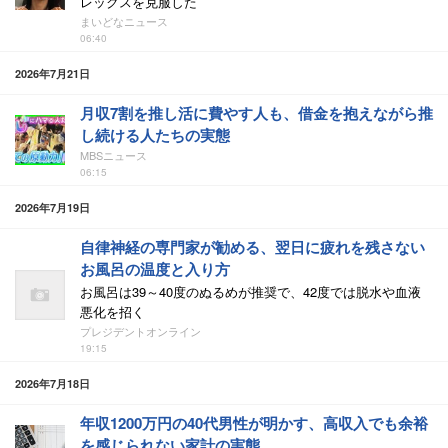
レックスを克服した
まいどなニュース
06:40
2026年7月21日
月収7割を推し活に費やす人も、借金を抱えながら推
し続ける人たちの実態
MBSニュース
06:15
2026年7月19日
自律神経の専門家が勧める、翌日に疲れを残さない
お風呂の温度と入り方
お風呂は39～40度のぬるめが推奨で、42度では脱水や血液
悪化を招く
プレジデントオンライン
19:15
2026年7月18日
年収1200万円の40代男性が明かす、高収入でも余裕
を感じられない家計の実態