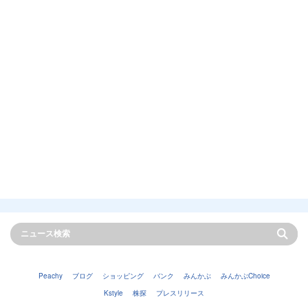
Peachy
ブログ
ショッピング
バンク
みんかぶ
みんかぶChoice
Kstyle
株探
プレスリリース