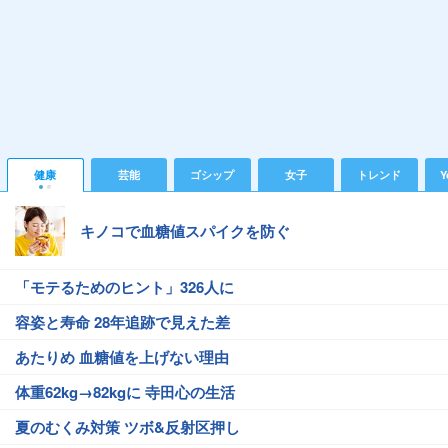
健康
芸能
ゴシップ
女子
トレンド
Y
キノコで血糖値スパイクを防ぐ
「モテるためのヒント」326人に
容姿と寿命 28年追跡で見えた差
あたりめ 血糖値を上げない理由
体重62kg→82kgに 寺田心の生活
夏のむくみ対策 ツボ&反射区押し