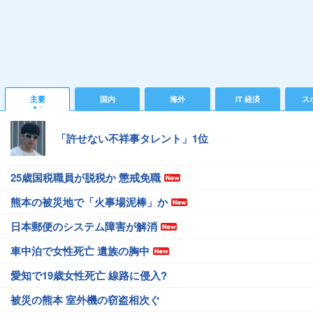
主要
国内
海外
IT 経済
ス
「許せない不祥事タレント」1位
25歳国税職員が脱税か 懲戒免職
熊本の被災地で「火事場泥棒」か
日本郵便のシステム障害が解消
車中泊で女性死亡 遺族の胸中
愛知で19歳女性死亡 線路に侵入?
被災の熊本 室外機の窃盗相次ぐ