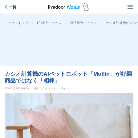
一覧
>
>
>
カシオ計算機のAIペ
ニューストップ
IT 経済ニュース
経済総合ニュース
カシオ計算機のAIペットロボット「Moflin」が好調
商品ではなく「相棒」
2026年5月26日 6時15分
写真：プレジデントオンライン