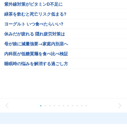
紫外線対策がビタミンD不足に
緑茶を飲むと死亡リスク低まる?
ヨーグルト いつ食べたらいい?
休みだが疲れる 隠れ疲労対策は
母が娘に減量強要→家庭内別居へ
内科医が低糖質麺を食べ比べ検証
睡眠時の悩みを解消する過ごし方