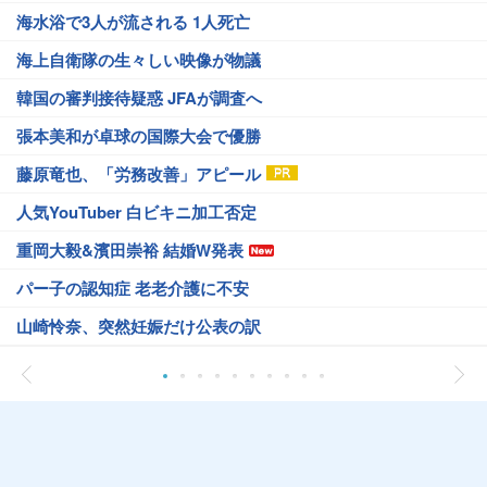
海水浴で3人が流される 1人死亡
海上自衛隊の生々しい映像が物議
韓国の審判接待疑惑 JFAが調査へ
張本美和が卓球の国際大会で優勝
藤原竜也、「労務改善」アピール
人気YouTuber 白ビキニ加工否定
重岡大毅&濱田崇裕 結婚W発表
パー子の認知症 老老介護に不安
山崎怜奈、突然妊娠だけ公表の訳