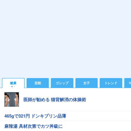
健康
芸能
ゴシップ
女子
トレンド
Y
医師が勧める 猫背解消の体操術
465gで321円 ドンキプリン品薄
麻辣湯 具材次第でカツ丼級に