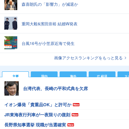
森喜朗氏の「影響力」が減退か
重岡大毅&濱田崇裕 結婚W発表
台風16号が小笠原近海で発生
画像アクセスランキングをもっと見る
主要
国内
海外
IT 経済
ス
台湾代表、長崎の平和式典を欠席
イオン爆発「貴重品OK」と許可か
JR東海夜行列車が一夜限りの復刻
長野県知事選挙 現職が当選確実