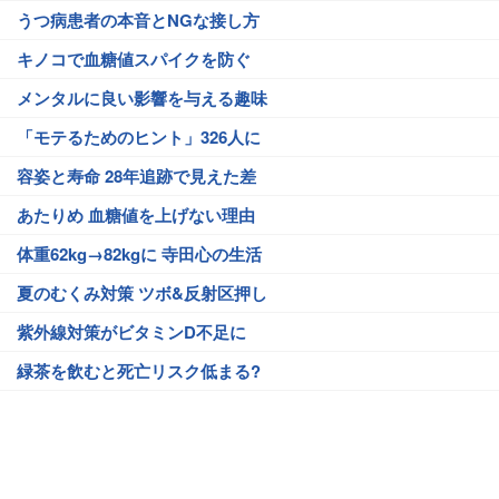
うつ病患者の本音とNGな接し方
キノコで血糖値スパイクを防ぐ
メンタルに良い影響を与える趣味
「モテるためのヒント」326人に
容姿と寿命 28年追跡で見えた差
あたりめ 血糖値を上げない理由
体重62kg→82kgに 寺田心の生活
夏のむくみ対策 ツボ&反射区押し
紫外線対策がビタミンD不足に
緑茶を飲むと死亡リスク低まる?