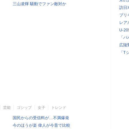
米の
三山凌輝 騒動でファン敵対か
訪日
プリ
レア
U-2
「パ
広陵
「T
芸能
ゴシップ
女子
トレンド
国民からの受信料が…不満爆発
今のほうが楽 偉人が今昔で比較