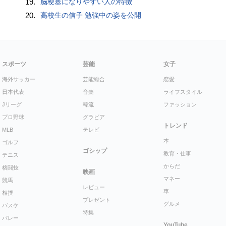
19.
脳梗塞になりやすい人の特徴
20.
高校生の信子 勉強中の姿を公開
スポーツ
芸能
女子
海外サッカー
芸能総合
恋愛
日本代表
音楽
ライフスタイル
Jリーグ
韓流
ファッション
プロ野球
グラビア
トレンド
MLB
テレビ
本
ゴルフ
ゴシップ
教育・仕事
テニス
からだ
格闘技
映画
マネー
競馬
レビュー
車
相撲
プレゼント
グルメ
バスケ
特集
バレー
YouTube