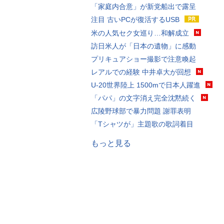
「家庭内合意」が新党船出で露呈
注目 古いPCが復活するUSB
米の人気セク女巡り…和解成立
訪日米人が「日本の遺物」に感動
プリキュアショー撮影で注意喚起
レアルでの経験 中井卓大が回想
U-20世界陸上 1500mで日本人躍進
「パパ」の文字消え完全沈黙続く
広陵野球部で暴力問題 謝罪表明
「Tシャツが」主題歌の歌詞着目
もっと見る