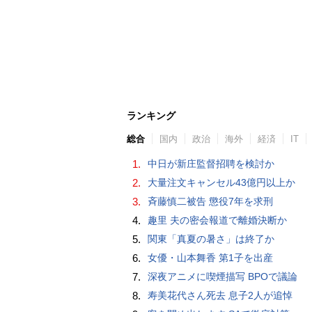
ランキング
総合
国内
政治
海外
経済
IT
1.
中日が新庄監督招聘を検討か
2.
大量注文キャンセル43億円以上か
3.
斉藤慎二被告 懲役7年を求刑
4.
趣里 夫の密会報道で離婚決断か
5.
関東「真夏の暑さ」は終了か
6.
女優・山本舞香 第1子を出産
7.
深夜アニメに喫煙描写 BPOで議論
8.
寿美花代さん死去 息子2人が追悼