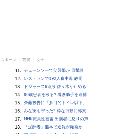
スポーツ
芸能
女子
11.
チェーンソーで父襲撃か 目撃談
12.
レストランで192人食中毒 静岡
13.
ドジャース6連敗 佐々木が止める
14.
90歳患者を殴る? 看護助手を逮捕
15.
斉藤被告に「多目的トイレ以下」
16.
みな実を守った? 粋な行動に称賛
17.
NHK職員性被害 出演者に怒りの声
18.
「泥酔者」熊本で通報が頻発か