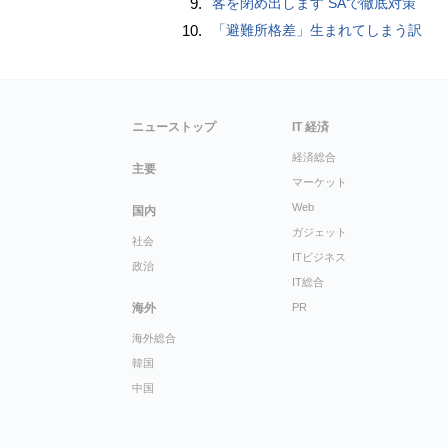
9.
客を閉め出します SAで徹底対策
10.
「避難所格差」生まれてしまう訳
ニューストップ
IT 経済
経済総合
主要
マーケット
Web
国内
ガジェット
社会
ITビジネス
政治
IT総合
海外
PR
海外総合
韓国
中国