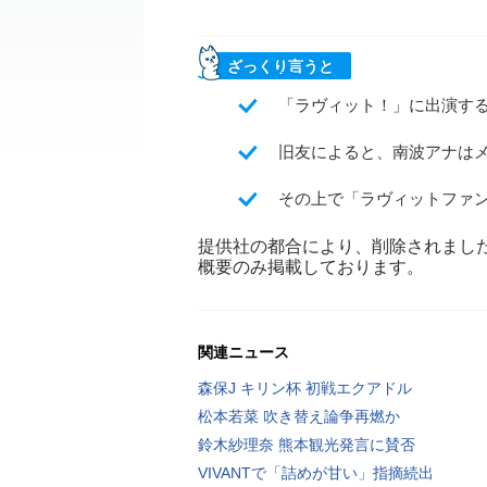
ざっくり言うと
「ラヴィット！」に出演す
旧友によると、南波アナは
その上で「ラヴィットファ
提供社の都合により、削除されまし
概要のみ掲載しております。
関連ニュース
森保J キリン杯 初戦エクアドル
松本若菜 吹き替え論争再燃か
鈴木紗理奈 熊本観光発言に賛否
VIVANTで「詰めが甘い」指摘続出