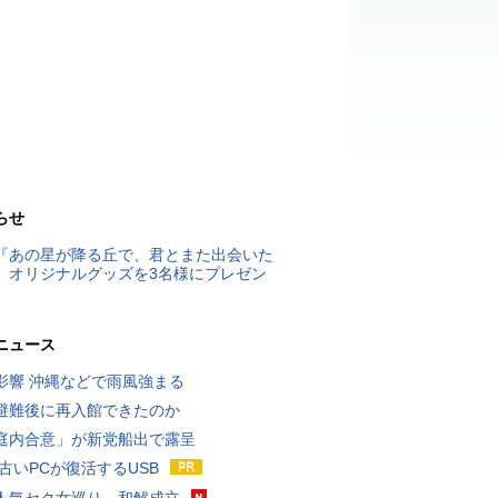
らせ
『あの星が降る丘で、君とまた出会いた
』オリジナルグッズを3名様にプレゼン
ニュース
影響 沖縄などで雨風強まる
避難後に再入館できたのか
庭内合意」が新党船出で露呈
 古いPCが復活するUSB