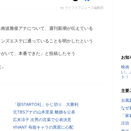
by ライブドアニュース編集部
る南波雅俊アナについて、週刊新潮が伝えている
メンズエステに通っていることを明かしたという
ンがいて、本番できた」と投稿したそう
お知
た。
映画
い。
ト！
主要
台風
「脱STARTO社」かじ切り…大勝利
なぜ
元TBSアナの山本里菜 離婚を公表
「家
広末涼子 次男の言葉で公表決意
注目
VIVANT 有能キャラの異変に心配