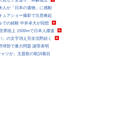
人気セク女巡り…和解成立
米人が「日本の遺物」に感動
キュアショー撮影で注意喚起
ルでの経験 中井卓大が回想
0世界陸上 1500mで日本人躍進
パ」の文字消え完全沈黙続く
野球部で暴力問題 謝罪表明
シャツが」主題歌の歌詞着目