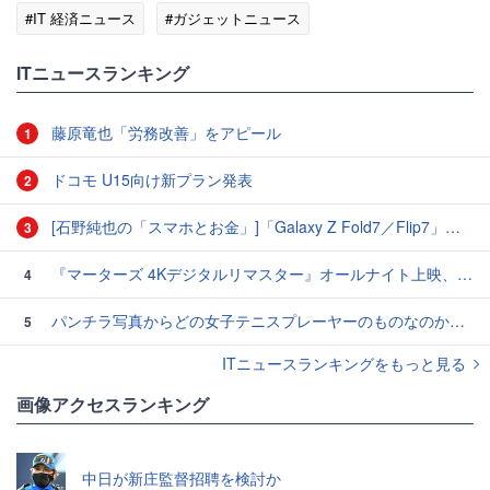
#IT 経済ニュース
#ガジェットニュース
ITニュースランキング
藤原竜也「労務改善」をアピール
1
ドコモ U15向け新プラン発表
2
[石野純也の「スマホとお金」]「Galaxy Z Fold7／Flip7」発表、注目したいソフトバンクの価格攻勢
3
『マーターズ 4Kデジタルリマスター』オールナイト上映、鬼畜な併映作品が決定 全部観たら“生還証”をプレゼント［ホラー通信］
4
パンチラ写真からどの女子テニスプレーヤーのものなのか当てるクイズ「Tennis Upskirts」
5
ITニュースランキングをもっと見る
画像アクセスランキング
中日が新庄監督招聘を検討か