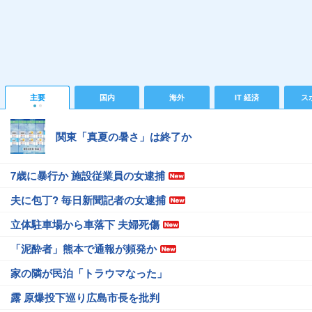
主要
国内
海外
IT 経済
ス
関東「真夏の暑さ」は終了か
7歳に暴行か 施設従業員の女逮捕
夫に包丁? 毎日新聞記者の女逮捕
立体駐車場から車落下 夫婦死傷
「泥酔者」熊本で通報が頻発か
家の隣が民泊「トラウマなった」
露 原爆投下巡り広島市長を批判