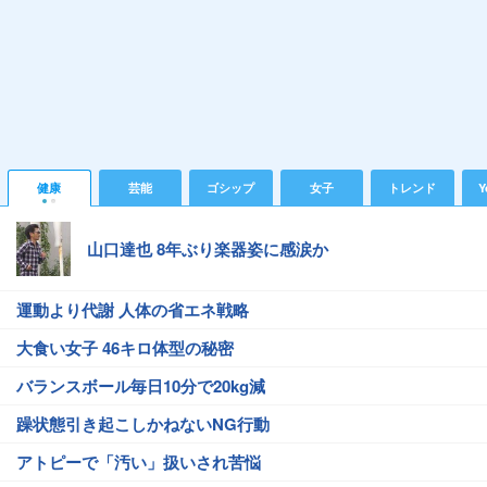
健康
芸能
ゴシップ
女子
トレンド
Y
山口達也 8年ぶり楽器姿に感涙か
運動より代謝 人体の省エネ戦略
大食い女子 46キロ体型の秘密
バランスボール毎日10分で20kg減
躁状態引き起こしかねないNG行動
アトピーで「汚い」扱いされ苦悩