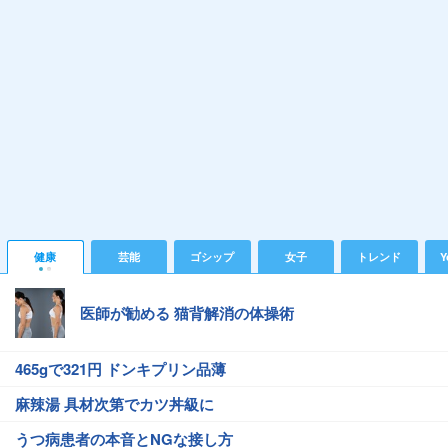
健康
芸能
ゴシップ
女子
トレンド
Y
医師が勧める 猫背解消の体操術
465gで321円 ドンキプリン品薄
麻辣湯 具材次第でカツ丼級に
うつ病患者の本音とNGな接し方