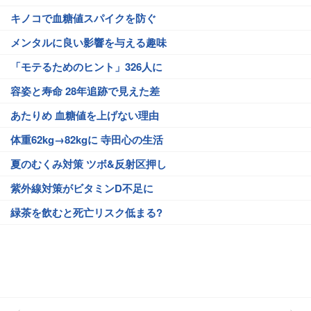
キノコで血糖値スパイクを防ぐ
メンタルに良い影響を与える趣味
「モテるためのヒント」326人に
容姿と寿命 28年追跡で見えた差
あたりめ 血糖値を上げない理由
体重62kg→82kgに 寺田心の生活
夏のむくみ対策 ツボ&反射区押し
紫外線対策がビタミンD不足に
緑茶を飲むと死亡リスク低まる?