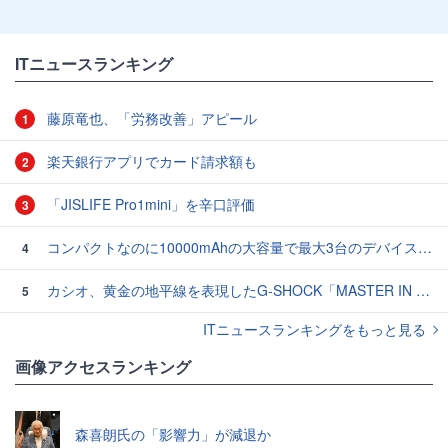
ITニュースランキング
藤原竜也、「労務改善」アピール
1
楽天銀行アプリでカード請求額も
2
「JISLIFE Pro1mini」を辛口評価
3
コンパクトなのに10000mAhの大容量で最大3台のデバイスを同時充電できる半固体モバイルバッテリー「SMARTCOBY Pro SLIM SS」レビュー
4
カシオ、黄金の地平線を表現したG-SHOCK「MASTER IN HORIZON GOLD」3モデル
5
ITニュースランキングをもっと見る
画像アクセスランキング
森喜朗氏の「影響力」が減退か