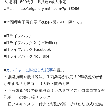
入 場 料 : 500円(L・R共通)/成人限定
URL : http://artgallery-m84.com/?p=15056
■本間理恵子写真展『cube - 繋がり、隔たり』
■ITライフハック
■ITライフハック X（旧Twitter）
■ITライフハック Facebook
■ITライフハック YouTube
■
カルチャーに関連した記事
を読む
・雅楽演奏や漫才説法、生前葬等が決定！250名超の僧侶
が集まる「万博寺」【大阪・関西万博】
・突っ張るだけで簡単設置！カスタマイズが自由自在な有
孔ボードの突っ張りラック
・軽い＆キャスター付きで移動が楽！折りたたみ式3連結