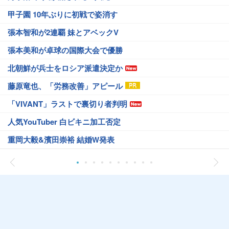
甲子園 10年ぶりに初戦で姿消す
張本智和が2連覇 妹とアベックV
張本美和が卓球の国際大会で優勝
北朝鮮が兵士をロシア派遣決定か
藤原竜也、「労務改善」アピール
「VIVANT」ラストで裏切り者判明
人気YouTuber 白ビキニ加工否定
重岡大毅&濱田崇裕 結婚W発表