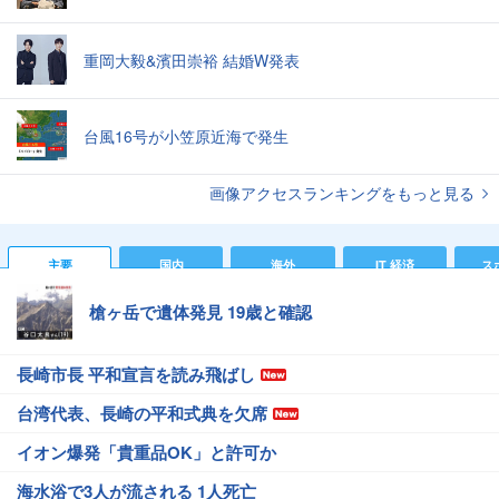
重岡大毅&濱田崇裕 結婚W発表
台風16号が小笠原近海で発生
画像アクセスランキングをもっと見る
主要
国内
海外
IT 経済
ス
槍ヶ岳で遺体発見 19歳と確認
長崎市長 平和宣言を読み飛ばし
台湾代表、長崎の平和式典を欠席
イオン爆発「貴重品OK」と許可か
海水浴で3人が流される 1人死亡