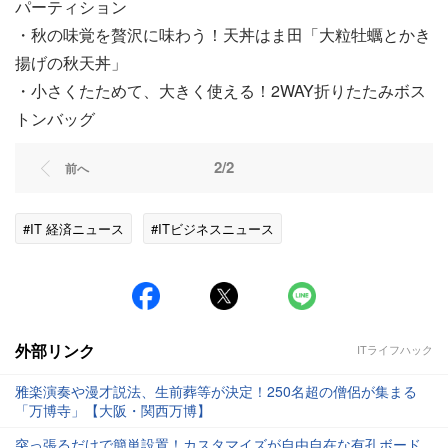
パーティション
・秋の味覚を贅沢に味わう！天丼はま田「大粒牡蠣とかき
揚げの秋天丼」
・小さくたためて、大きく使える！2WAY折りたたみボス
トンバッグ
2/2
前へ
#IT 経済ニュース
#ITビジネスニュース
外部リンク
ITライフハック
雅楽演奏や漫才説法、生前葬等が決定！250名超の僧侶が集まる
「万博寺」【大阪・関西万博】
突っ張るだけで簡単設置！カスタマイズが自由自在な有孔ボード