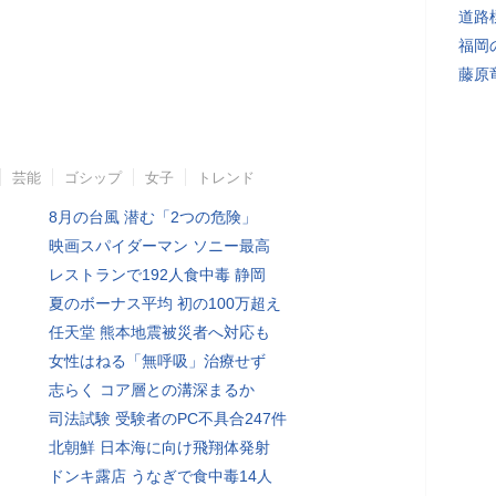
道路
福岡
藤原
芸能
ゴシップ
女子
トレンド
8月の台風 潜む「2つの危険」
映画スパイダーマン ソニー最高
レストランで192人食中毒 静岡
夏のボーナス平均 初の100万超え
任天堂 熊本地震被災者へ対応も
女性はねる「無呼吸」治療せず
志らく コア層との溝深まるか
司法試験 受験者のPC不具合247件
北朝鮮 日本海に向け飛翔体発射
ドンキ露店 うなぎで食中毒14人