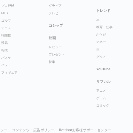
プロ野球
グラビア
トレンド
MLB
テレビ
本
ゴルフ
ゴシップ
教育・仕事
テニス
からだ
格闘技
映画
マネー
競馬
レビュー
車
相撲
プレゼント
グルメ
バスケ
特集
バレー
YouTube
フィギュア
サブカル
アニメ
ゲーム
コミック
リシー
コンテンツ・広告ポリシー
livedoorお客様サポートセンター