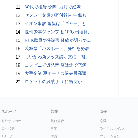
11.
30代で祖母 交際1カ月で妊娠
12.
セクシー女優の寄付報告 中傷も
13.
イオン事故 母親は「ギャー」と
14.
週刊少年ジャンプ 初100万部割れ
15.
NHK職員が性被害 経緯が明らかに
16.
茨城県「パスポート」発行を発表
17.
ちいかわ新グッズ説明文に「闇」
18.
コンビニで爆発音 店は煙で充満
19.
大手企業 夏ボーナス過去最高額
20.
ロケットの残骸 月面に衝突か
スポーツ
芸能
女子
海外サッカー
芸能総合
恋愛
日本代表
音楽
ライフスタイル
Jリーグ
韓流
ファッション