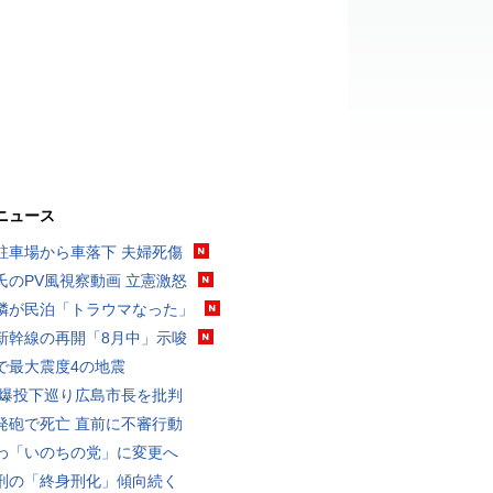
ニュース
駐車場から車落下 夫婦死傷
氏のPV風視察動画 立憲激怒
隣が民泊「トラウマなった」
新幹線の再開「8月中」示唆
で最大震度4の地震
原爆投下巡り広島市長を批判
発砲で死亡 直前に不審行動
わ「いのちの党」に変更へ
刑の「終身刑化」傾向続く