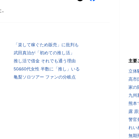
た。
「楽して稼ぐため販売」に批判も
武田真治が「初めての推し活」
推し活で借金 それでも通う理由
主要
50&60代女性 半数に「推し」いる
立体
亀梨ソロツアー ファンの分岐点
高市
家の
九州
熊本
露 
警官
れい
無期