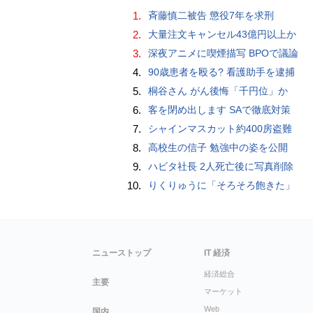
1.
斉藤慎二被告 懲役7年を求刑
2.
大量注文キャンセル43億円以上か
3.
深夜アニメに喫煙描写 BPOで議論
4.
90歳患者を殴る? 看護助手を逮捕
5.
桐谷さん がん後悔「千円位」か
6.
客を閉め出します SAで徹底対策
7.
シャインマスカット約400房盗難
8.
高校生の信子 勉強中の姿を公開
9.
ハビタ社長 2人死亡後に写真削除
10.
りくりゅうに「そろそろ飽きた」
ニューストップ
IT 経済
経済総合
主要
マーケット
Web
国内