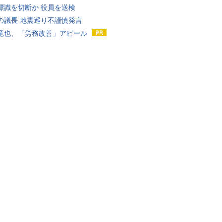
標識を切断か 役員を送検
の議長 地震巡り不謹慎発言
竜也、「労務改善」アピール