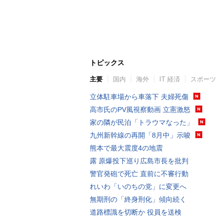
トピックス
主要
国内
海外
IT 経済
スポーツ
立体駐車場から車落下 夫婦死傷
高市氏のPV風視察動画 立憲激怒
家の隣が民泊「トラウマなった」
九州新幹線の再開「8月中」示唆
熊本で最大震度4の地震
露 原爆投下巡り広島市長を批判
警官発砲で死亡 直前に不審行動
れいわ「いのちの党」に変更へ
無期刑の「終身刑化」傾向続く
道路標識を切断か 役員を送検