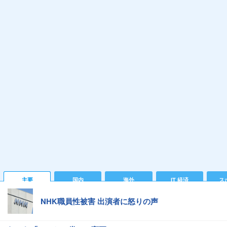
主要
国内
海外
IT 経済
ス
NHK職員性被害 出演者に怒りの声