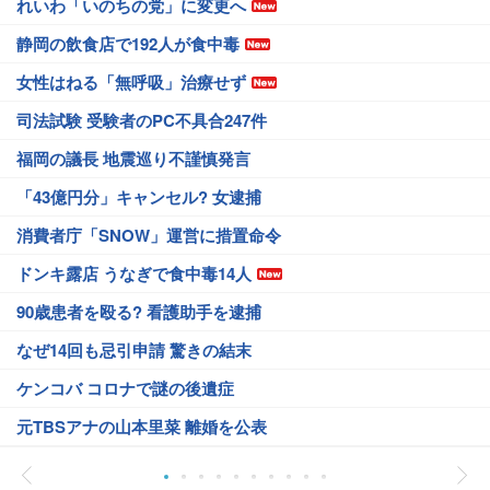
れいわ「いのちの党」に変更へ
静岡の飲食店で192人が食中毒
女性はねる「無呼吸」治療せず
司法試験 受験者のPC不具合247件
福岡の議長 地震巡り不謹慎発言
「43億円分」キャンセル? 女逮捕
消費者庁「SNOW」運営に措置命令
ドンキ露店 うなぎで食中毒14人
90歳患者を殴る? 看護助手を逮捕
なぜ14回も忌引申請 驚きの結末
ケンコバ コロナで謎の後遺症
元TBSアナの山本里菜 離婚を公表