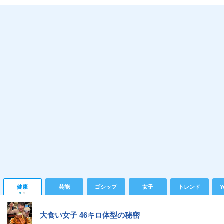
健康
芸能
ゴシップ
女子
トレンド
Y
大食い女子 46キロ体型の秘密