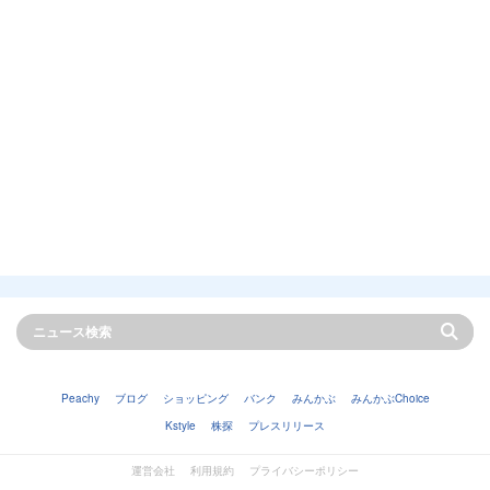
Peachy
ブログ
ショッピング
バンク
みんかぶ
みんかぶChoice
Kstyle
株探
プレスリリース
運営会社
利用規約
プライバシーポリシー