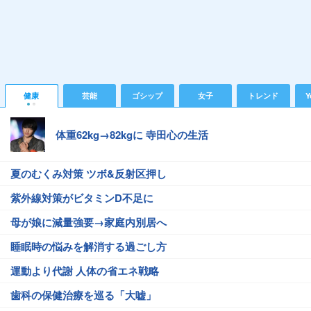
健康
芸能
ゴシップ
女子
トレンド
Y
体重62kg→82kgに 寺田心の生活
夏のむくみ対策 ツボ&反射区押し
紫外線対策がビタミンD不足に
母が娘に減量強要→家庭内別居へ
睡眠時の悩みを解消する過ごし方
運動より代謝 人体の省エネ戦略
歯科の保健治療を巡る「大嘘」