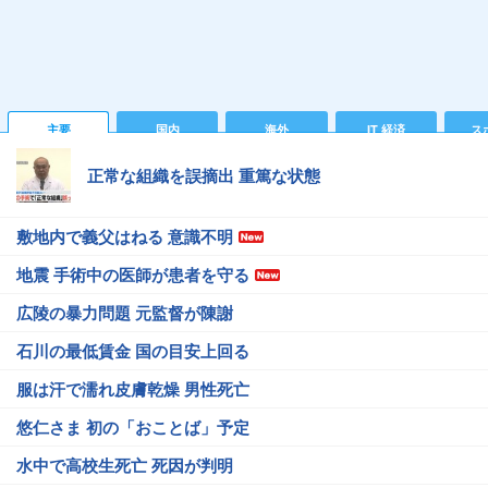
主要
国内
海外
IT 経済
ス
正常な組織を誤摘出 重篤な状態
敷地内で義父はねる 意識不明
地震 手術中の医師が患者を守る
広陵の暴力問題 元監督が陳謝
石川の最低賃金 国の目安上回る
服は汗で濡れ皮膚乾燥 男性死亡
悠仁さま 初の「おことば」予定
水中で高校生死亡 死因が判明