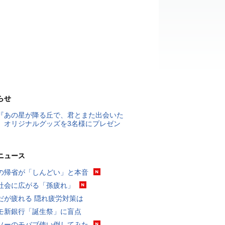
らせ
『あの星が降る丘で、君とまた出会いた
』オリジナルグッズを3名様にプレゼン
ニュース
の帰省が「しんどい」と本音
社会に広がる「孫疲れ」
だが疲れる 隠れ疲労対策は
モ新銀行「誕生祭」に盲点
ソーのモバブ使い倒してみた