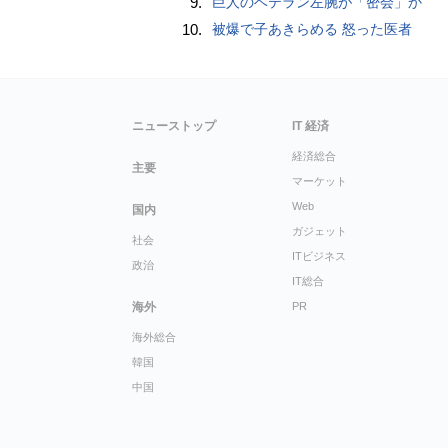
9.
巨人のベテラン左腕が「密会」か
10.
被爆で子あきらめる 怒った医者
ニューストップ
IT 経済
経済総合
主要
マーケット
Web
国内
ガジェット
社会
ITビジネス
政治
IT総合
海外
PR
海外総合
韓国
中国