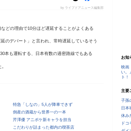
by ライブドアニュース編集部
雑などの理由で10分ほど遅延することがよくある
遅延のデパート」と言われ、常時遅延しているそう
り30本も運転する、日本有数の過密路線でもある
お知
た。
映画
い。
ト！
主要
子孫
特急「しなの」5人が降車できず
日本
倒産の酒蔵から世界一の一本
休み
芹澤優 アニポケ新キャラを担当
ドコ
こだわりが詰まった都内の喫茶店
ダイ