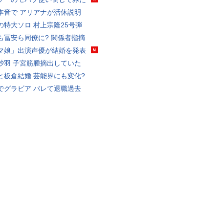
本音で アリアナが活休説明
の特大ソロ 村上宗隆25号弾
も冨安ら同僚に? 関係者指摘
マ娘」出演声優が結婚を発表
砂羽 子宮筋腫摘出していた
と板倉結婚 芸能界にも変化?
でグラビア バレて退職過去