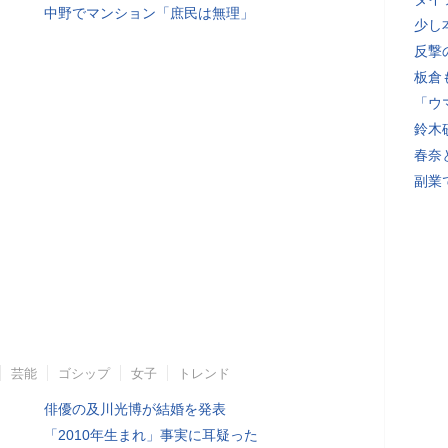
中野でマンション「庶民は無理」
少し
反撃
板倉
「ウ
鈴木
春奈
副業
芸能
ゴシップ
女子
トレンド
俳優の及川光博が結婚を発表
「2010年生まれ」事実に耳疑った