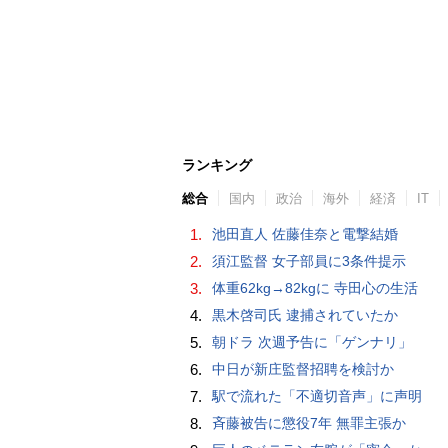
ランキング
総合
国内
政治
海外
経済
IT
1.
池田直人 佐藤佳奈と電撃結婚
2.
須江監督 女子部員に3条件提示
3.
体重62kg→82kgに 寺田心の生活
4.
黒木啓司氏 逮捕されていたか
5.
朝ドラ 次週予告に「ゲンナリ」
6.
中日が新庄監督招聘を検討か
7.
駅で流れた「不適切音声」に声明
8.
斉藤被告に懲役7年 無罪主張か