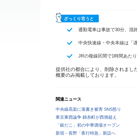
ざっくり言うと
通勤電車は事故で30分、混
中央快速線・中央本線は「
JRの複線区間で1時間あた
提供社の都合により、削除されまし
概要のみ掲載しております。
関連ニュース
中央線高架に落書き被害 SNS怒り
東京東西論争 錦糸町が西側超え
「銀だこ」初の中華酒場オープン
新宿－長野「夜行特急」新設へ