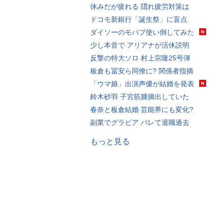
休みだが疲れる 隠れ疲労対策は
ドコモ新銀行「誕生祭」に盲点
ダイソーのモバブ使い倒してみた
少し本音で アリアナが活休説明
反撃の特大ソロ 村上宗隆25号弾
板倉も冨安ら同僚に? 関係者指摘
「ウマ娘」出演声優が結婚を発表
鈴木砂羽 子宮筋腫摘出していた
春奈と板倉結婚 芸能界にも変化?
副業でグラビア バレて退職過去
もっと見る