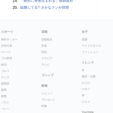
19.
「絶対に奇形生まれる」医師反対
20.
結婚してる? さかなクンが回答
スポーツ
芸能
女子
海外サッカー
芸能総合
恋愛
日本代表
音楽
ライフスタイル
Jリーグ
韓流
ファッション
プロ野球
グラビア
トレンド
MLB
テレビ
本
ゴルフ
ゴシップ
教育・仕事
テニス
からだ
格闘技
映画
マネー
競馬
レビュー
車
相撲
プレゼント
グルメ
バスケ
特集
バレー
YouTube