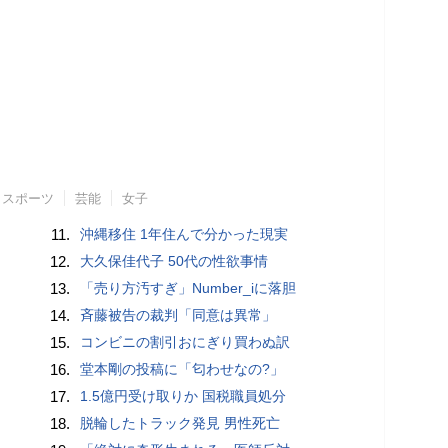
スポーツ
芸能
女子
11.
沖縄移住 1年住んで分かった現実
12.
大久保佳代子 50代の性欲事情
13.
「売り方汚すぎ」Number_iに落胆
14.
斉藤被告の裁判「同意は異常」
15.
コンビニの割引おにぎり買わぬ訳
16.
堂本剛の投稿に「匂わせなの?」
17.
1.5億円受け取りか 国税職員処分
18.
脱輪したトラック発見 男性死亡