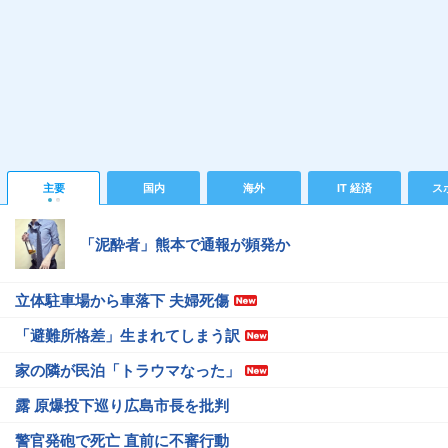
主要
国内
海外
IT 経済
ス
「泥酔者」熊本で通報が頻発か
立体駐車場から車落下 夫婦死傷
「避難所格差」生まれてしまう訳
家の隣が民泊「トラウマなった」
露 原爆投下巡り広島市長を批判
警官発砲で死亡 直前に不審行動