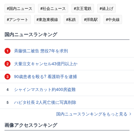
#国内ニュース
#社会ニュース
#京王電鉄
#値上げ
#アンケート
#東急東横線
#私鉄
#拝島駅
#中央線
国内ニュースランキング
斉藤慎二被告 懲役7年を求刑
1
大量注文キャンセル43億円以上か
2
90歳患者を殴る? 看護助手を逮捕
3
シャインマスカット約400房盗難
4
ハビタ社長 2人死亡後に写真削除
5
国内ニュースランキングをもっと見る
画像アクセスランキング