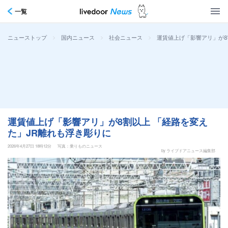
一覧
>
>
>
運賃値上げ「影響アリ」が8
ニューストップ
国内ニュース
社会ニュース
運賃値上げ「影響アリ」が8割以上 「経路を変え
た」JR離れも浮き彫りに
2026年4月27日 18時12分
写真：乗りものニュース
by ライブドアニュース編集部