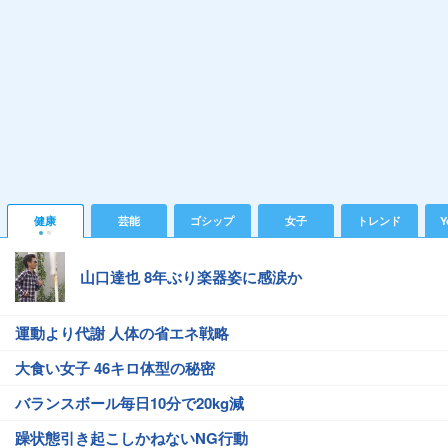
健康
芸能
ゴシップ
女子
トレンド
Y
山口達也 8年ぶり楽器姿に感涙か
運動より代謝 人体の省エネ戦略
大食い女子 46キロ体型の秘密
バランスボール毎日10分で20kg減
躁状態引き起こしかねないNG行動