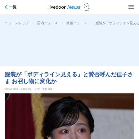
一覧
>
>
>
服装が「ボディライン見える
ニューストップ
国内ニュース
政治ニュース
服装が「ボディライン見える」と賛否呼んだ佳子さ
ま お召し物に変化か
2025年10月21日 11時0分
写真：女性自身