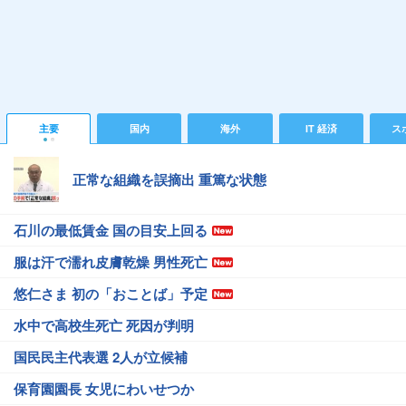
主要
国内
海外
IT 経済
ス
正常な組織を誤摘出 重篤な状態
石川の最低賃金 国の目安上回る
服は汗で濡れ皮膚乾燥 男性死亡
悠仁さま 初の「おことば」予定
水中で高校生死亡 死因が判明
国民民主代表選 2人が立候補
保育園園長 女児にわいせつか