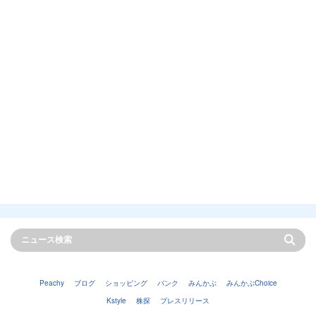
Peachy
ブログ
ショッピング
バンク
みんかぶ
みんかぶChoice
Kstyle
株探
プレスリリース