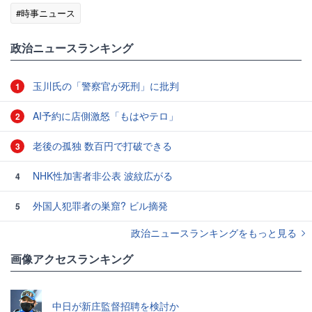
#時事ニュース
政治ニュースランキング
玉川氏の「警察官が死刑」に批判
1
AI予約に店側激怒「もはやテロ」
2
老後の孤独 数百円で打破できる
3
NHK性加害者非公表 波紋広がる
4
外国人犯罪者の巣窟? ビル摘発
5
政治ニュースランキングをもっと見る
画像アクセスランキング
中日が新庄監督招聘を検討か