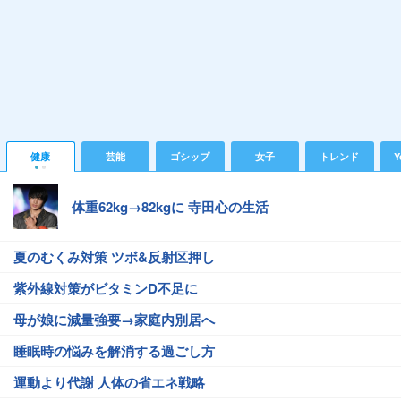
健康
芸能
ゴシップ
女子
トレンド
Y
体重62kg→82kgに 寺田心の生活
夏のむくみ対策 ツボ&反射区押し
紫外線対策がビタミンD不足に
母が娘に減量強要→家庭内別居へ
睡眠時の悩みを解消する過ごし方
運動より代謝 人体の省エネ戦略