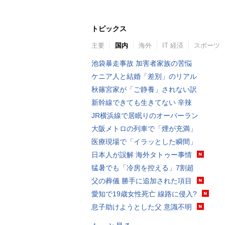
トピックス
主要
国内
海外
IT 経済
スポーツ
池袋暴走事故 加害者家族の苦悩
ケニア人と結婚「差別」のリアル
秋篠宮家が「ご静養」されない訳
新幹線できても生きてない 辛辣
JR横浜線で居眠りのオーバーラン
大阪メトロの列車で「煙が充満」
医療現場で「イラッとした瞬間」
日本人が誤解 海外タトゥー事情
猛暑でも「冷房を控える」7割超
父の葬儀 勝手に追加された項目
愛知で19歳女性死亡 線路に侵入?
息子助けようとした父 意識不明