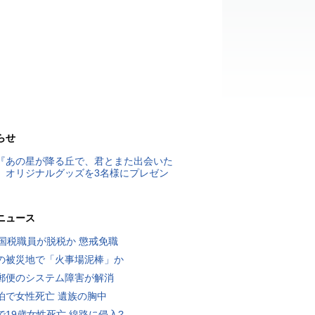
らせ
『あの星が降る丘で、君とまた出会いた
』オリジナルグッズを3名様にプレゼン
ニュース
歳国税職員が脱税か 懲戒免職
の被災地で「火事場泥棒」か
郵便のシステム障害が解消
泊で女性死亡 遺族の胸中
で19歳女性死亡 線路に侵入?