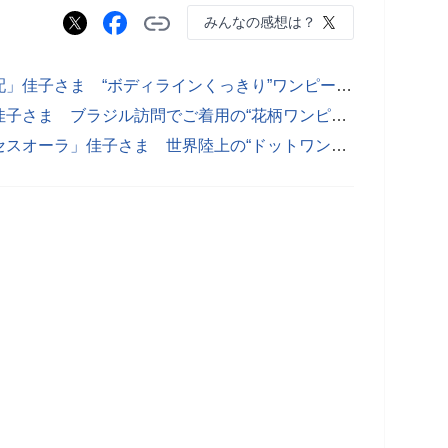
みんなの感想は？
【写真あり】「助言しない環境が心配」佳子さま “ボディラインくっきり”ワンピースが賛否…識者が指摘した“周囲”への懸念
【写真あり】「問い合わせが殺到」佳子さま ブラジル訪問でご着用の“花柄ワンピース”が絶賛の嵐！販売元が明かした「驚異の反響」
【写真あり】「とんでもないプリンセスオーラ」佳子さま 世界陸上の“ドットワンピース”姿が大絶賛！悠仁さまとのご公務に「希望を感じる」の声も