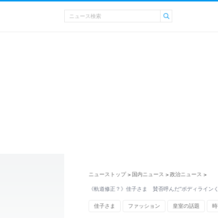
ニューストップ
国内ニュース
政治ニュース
>
>
>
《軌道修正？》佳子さま 賛否呼んだ“ボディラインく
佳子さま
ファッション
皇室の話題
時