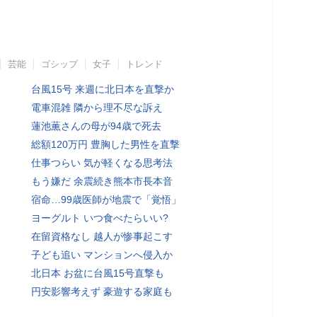
芸能
ゴシップ
女子
トレンド
台風15号 来週に北日本を直撃か
電車混雑 隣から理不尽な訴え
蓮池薫さんの母が94歳で死去
総額120万円 豊胸した男性を直撃
仕事つらい 気が軽くなる思考法
もう嫌だ 余震続き熊本市長本音
宿命…99歳医師が地震で「覚悟」
ヨーグルト いつ食べたらいい?
在留資格なし 越人が惨事起こす
子ども追い マンションへ侵入か
北日本 お盆に台風15号直撃も
円安影響考えず 豪遊する家庭も