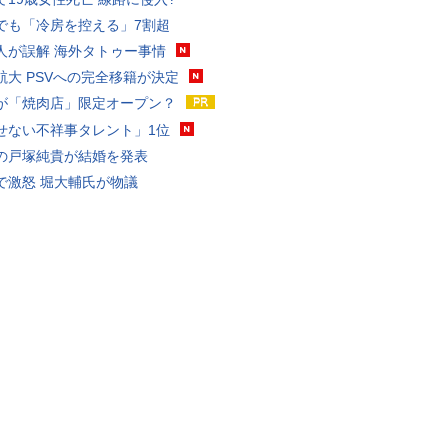
でも「冷房を控える」7割超
人が誤解 海外タトゥー事情
航大 PSVへの完全移籍が決定
が「焼肉店」限定オープン？
せない不祥事タレント」1位
の戸塚純貴が結婚を発表
で激怒 堀大輔氏が物議