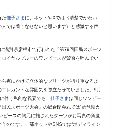
れた
佳子さま
に、ネットやXでは《清楚でかわい
の人では着こなせないと思います》と感激する声
日に滋賀県彦根市で行われた「第79回国民スポーツ
たロイヤルブルーのワンピースが賛否を呼んでい
から裾にかけて立体的なプリーツが折り重なるよ
のエレガントな雰囲気を際立たせていました。9月
式に伴う私的な祝宴でも、
佳子さま
は同じワンピー
『国民スポーツ大会』の総合閉会式では“琵琶湖カ
ワンピースの胸元に施されたダーツがお写真の角度
うのです。一部ネットやSNSでは“ボディライン