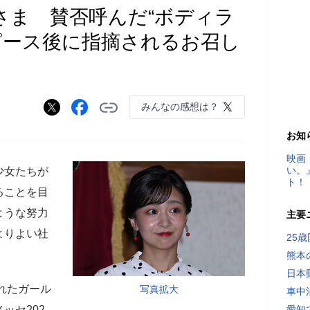
さま 賛否呼んだ“ボディラ
ピース後に指摘されるお召し
みんなの感想は？
お知
映画
い。
少女たちが
ト！
ることを目
ような努力
主要
よりよい社
25
熊本
日本
かれたガール
写真拡大
車中
ッセ202
愛知