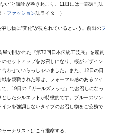
くない”と議論が巻き起こり、11日には一部週刊誌
出・
ファッション
誌ライター）
召し物に“変化”が見られているという。前出の
フ
島屋で開かれた『第72回日本伝統工芸展』を鑑賞
トのセットアップをお召しになり、桜がデザイン
合わせていらっしゃいました。また、12日の日
勝戦を観戦された際は、フォーマル感のあるツイ
て、19日の『ガールズメッセ』でお召しになっ
りとしたシルエットが特徴的です。ブルーのワン
ラインを強調しないタイプのお召し物をご公務で
」
ジャーナリストはこう推察する。