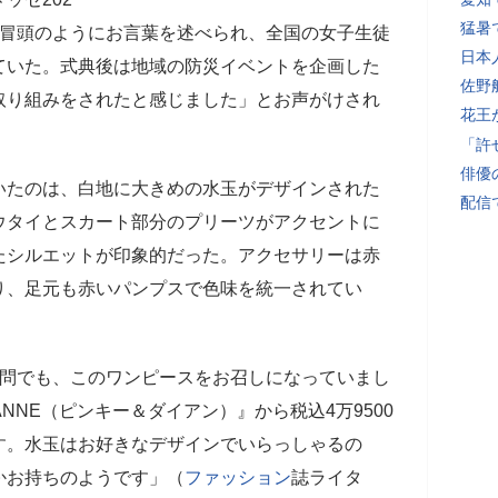
猛暑
冒頭のようにお言葉を述べられ、全国の女子生徒
日本
ていた。式典後は地域の防災イベントを企画した
佐野
取り組みをされたと感じました」とお声がけされ
花王
「許
俳優
いたのは、白地に大きめの水玉がデザインされた
配信
ウタイとスカート部分のプリーツがアクセントに
たシルエットが印象的だった。アクセサリーは赤
り、足元も赤いパンプスで色味を統一されてい
訪問でも、このワンピースをお召しになっていまし
ANNE（ピンキー＆ダイアン）』から税込4万9500
す。水玉はお好きなデザインでいらっしゃるの
かお持ちのようです」（
ファッション
誌ライタ