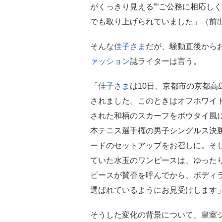
がくっきり見える”“ご公務に相応し
でも取り上げられていました」（前
そんな
佳子さま
だが、騒動直後からお
ァッション
誌ライターは言う。
「
佳子さま
は10日、京都市の京都高
されました。このときはオフホワイ
された和柄のスカーフをボウタイ風に
本テニス選手権の男子シングルス決
ードのセットアップをお召しに。そし
ていた水玉のワンピースは、ゆった
ピースが賛否を呼んでから、ボディ
選ばれているようにお見受けします
そうした変化の背景について、皇室