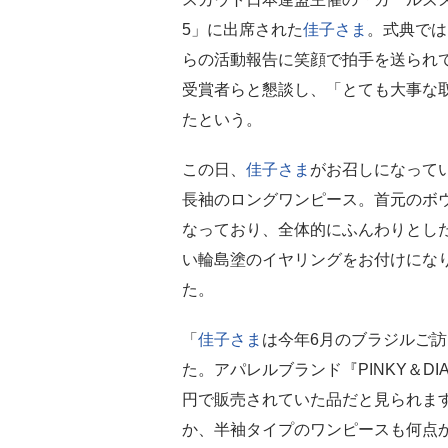
5」に出席された
佳子さま
。式典では
らの活動報告に笑顔で拍手を送られ
受賞者らと懇談し、「とても大事な
たという。
この日、
佳子さま
がお召しになって
長袖のロングワンピース。首元のボ
なっており、全体的にふんわりとし
い輪島塗のイヤリングをお付けにな
た。
「
佳子さま
は今年6月のブラジルご
た。アパレルブランド『PINKY＆DI
円で販売されていた品だと見られま
か、半袖タイプのワンピースも何点