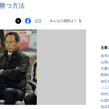
勝つ方法
みんなの感想は？
主要
高市
山形
大量
医師
血圧
シニ
50
お盆
仙台