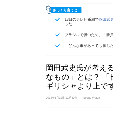
ざっくり言うと
18日のテレビ番組で
岡田武
った
ブラジルで勝つため、「勝
「どんな事があっても勝ち
岡田武史氏が考え
なもの」とは？ 「
ギリシャより上で
2014年5月19日 21時49分
Sports Watch