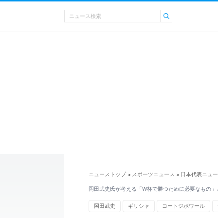
ニューストップ
スポーツニュース
日本代表ニュー
>
>
岡田武史氏が考える「W杯で勝つために必要なもの」
岡田武史
ギリシャ
コートジボワール