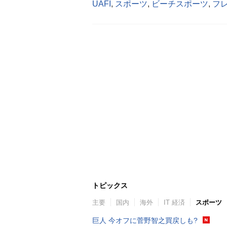
UAFI
,
スポーツ
,
ビーチスポーツ
,
フ
トピックス
主要
国内
海外
IT 経済
スポーツ
巨人 今オフに菅野智之買戻しも?