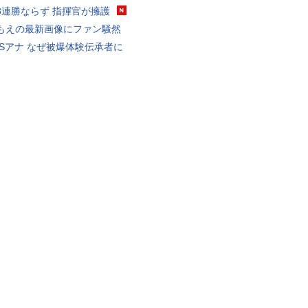
8連勝ならず 指揮官が擁護
もえの最新画像にファン騒然
BSアナ なぜ被爆体験伝承者に