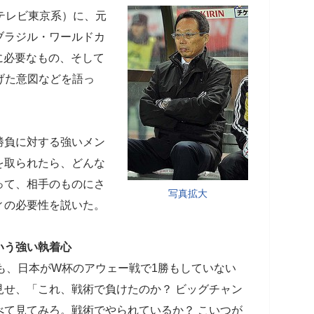
」（テレビ東京系）に、元
ブラジル・ワールドカ
に必要なもの、そして
げた意図などを語っ
勝負に対する強いメン
を取られたら、どんな
って、相手のものにさ
写真拡大
ィの必要性を説いた。
いう強い執着心
にも、日本がW杯のアウェー戦で1勝もしていない
見せ、「これ、戦術で負けたのか？ ビッグチャン
べて見てみろ。戦術でやられているか？ こいつが