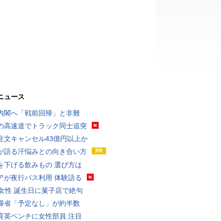
ニュース
内閣へ「戦前回帰」と非難
の高速道でトラック同士追突
注文キャンセル43億円以上か
が語る汗悩みとの向き合い方
を下げる飲みもの 選び方は
アが夜行バス利用 体験語る
代女性 誕生日に菓子店で絶句
帰省「予定なし」が約半数
育英ベンチに女性部員 注目