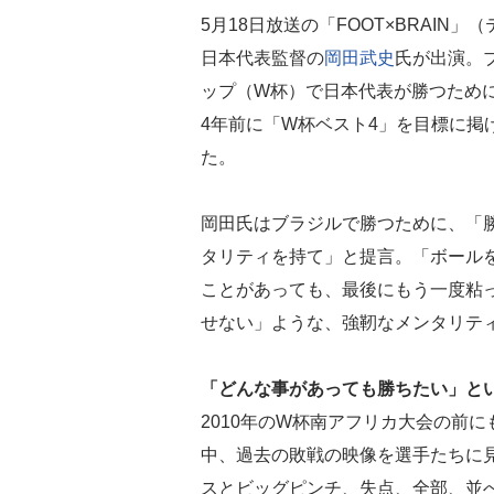
5月18日放送の「FOOT×BRAIN
日本代表監督の
岡田武史
氏が出演。
ップ（W杯）で日本代表が勝つため
4年前に「W杯ベスト4」を目標に掲
た。
岡田氏はブラジルで勝つために、「
タリティを持て」と提言。「ボール
ことがあっても、最後にもう一度粘
せない」ような、強靭なメンタリテ
「どんな事があっても勝ちたい」と
2010年のW杯南アフリカ大会の前
中、過去の敗戦の映像を選手たちに
スとビッグピンチ、失点、全部、並