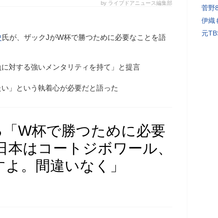
by ライブドアニュース編集部
菅野
伊織
元T
史
氏が、ザックJがW杯で勝つために必要なことを語
負に対する強いメンタリティを持て」と提言
たい」という執着心が必要だと語った
る「W杯で勝つために必要
日本はコートジボワール、
すよ。間違いなく」