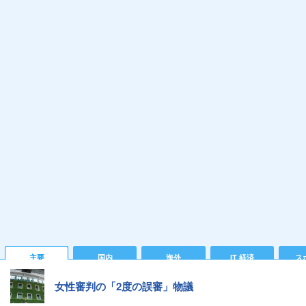
主要
国内
海外
IT 経済
ス
女性審判の「2度の誤審」物議