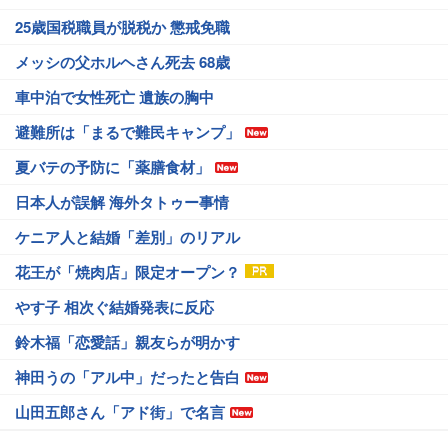
25歳国税職員が脱税か 懲戒免職
メッシの父ホルヘさん死去 68歳
車中泊で女性死亡 遺族の胸中
避難所は「まるで難民キャンプ」
夏バテの予防に「薬膳食材」
日本人が誤解 海外タトゥー事情
ケニア人と結婚「差別」のリアル
花王が「焼肉店」限定オープン？
やす子 相次ぐ結婚発表に反応
鈴木福「恋愛話」親友らが明かす
神田うの「アル中」だったと告白
山田五郎さん「アド街」で名言