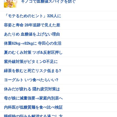
キノコで血糖値スパイクを防ぐ
「モテるためのヒント」326人に
容姿と寿命 28年追跡で見えた差
あたりめ 血糖値を上げない理由
体重62kg→82kgに 寺田心の生活
夏のむくみ対策 ツボ&反射区押し
紫外線対策がビタミンD不足に
緑茶を飲むと死亡リスク低まる?
ヨーグルト いつ食べたらいい?
休みだが疲れる 隠れ疲労対策は
母が娘に減量強要→家庭内別居へ
内科医が低糖質麺を食べ比べ検証
睡眠時の悩みを解消する過ごし方