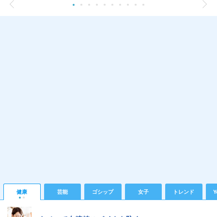
健康
芸能
ゴシップ
女子
トレンド
Y