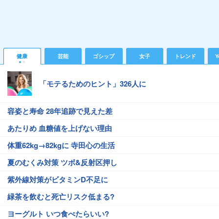
健康
芸能
ゴシップ
女子
トレンド
Y
「モテるためのヒント」326人に
容姿と寿命 28年追跡で見えた差
あたりめ 血糖値を上げない理由
体重62kg→82kgに 寺田心の生活
夏のむくみ対策 ツボ&反射区押し
紫外線対策がビタミンD不足に
緑茶を飲むと死亡リスク低まる?
ヨーグルト いつ食べたらいい?