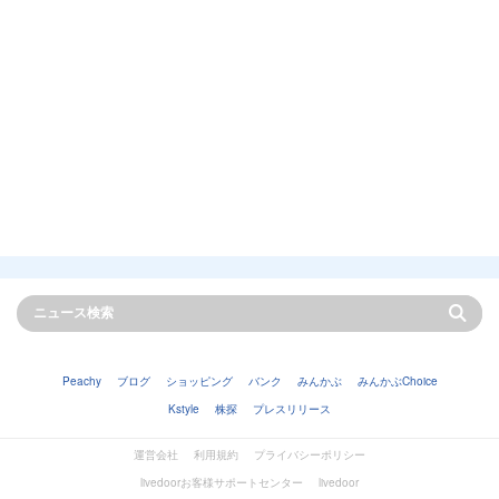
Peachy
ブログ
ショッピング
バンク
みんかぶ
みんかぶChoice
Kstyle
株探
プレスリリース
運営会社
利用規約
プライバシーポリシー
livedoorお客様サポートセンター
livedoor