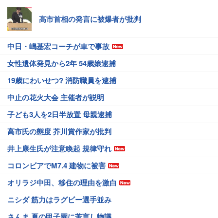
高市首相の発言に被爆者が批判
中日・嶋基宏コーチが車で事故
女性遺体発見から2年 54歳娘逮捕
19歳にわいせつ? 消防職員を逮捕
中止の花火大会 主催者が説明
子ども3人を2日半放置 母親逮捕
高市氏の態度 芥川賞作家が批判
井上康生氏が注意喚起 規律守れ
コロンビアでM7.4 建物に被害
オリラジ中田、移住の理由を激白
ニシダ 筋力はラグビー選手並み
さんま 夏の甲子園に苦言し物議