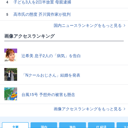
子ども3人を2日半放置 母親逮捕
4
高市氏の態度 芥川賞作家が批判
5
国内ニュースランキングをもっと見る
画像アクセスランキング
辻希美 息子2人の「病気」を告白
「Nクールおじさん」結婚を発表
台風15号 予想外の被害も懸念
画像アクセスランキングをもっと見る
主要
国内
海外
IT 経済
ス