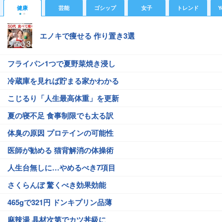
健康
芸能
ゴシップ
女子
トレンド
Y
エノキで痩せる 作り置き3選
フライパン1つで夏野菜焼き浸し
冷蔵庫を見れば貯まる家かわかる
こじるり「人生最高体重」を更新
夏の寝不足 食事制限でも太る訳
体臭の原因 プロテインの可能性
医師が勧める 猫背解消の体操術
人生台無しに…やめるべき7項目
さくらんぼ 驚くべき効果効能
465gで321円 ドンキプリン品薄
麻辣湯 具材次第でカツ丼級に