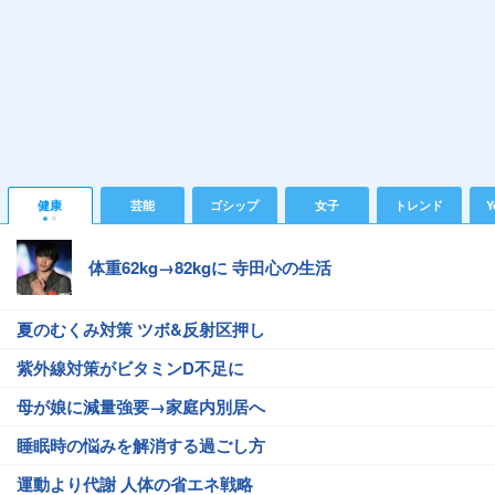
健康
芸能
ゴシップ
女子
トレンド
Y
体重62kg→82kgに 寺田心の生活
夏のむくみ対策 ツボ&反射区押し
紫外線対策がビタミンD不足に
母が娘に減量強要→家庭内別居へ
睡眠時の悩みを解消する過ごし方
運動より代謝 人体の省エネ戦略