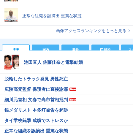
正常な組織を誤摘出 重篤な状態
画像アクセスランキングをもっと見る
主要
国内
海外
IT 経済
ス
池田直人 佐藤佳奈と電撃結婚
脱輪したトラック発見 男性死亡
広陵高元監督 保護者に直接謝罪
細川元首相 文春で高市首相批判
銀メダリスト 本多灯被告を起訴
タイ学校銃撃 成績でストレスか
正常な組織を誤摘出 重篤な状態