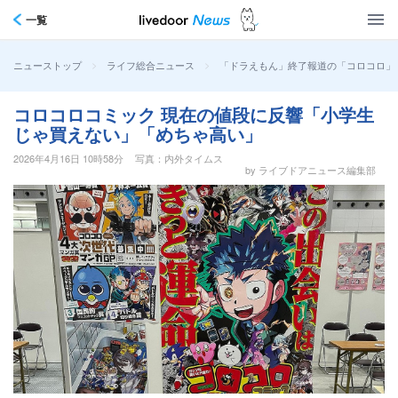
一覧
>
>
「ドラえもん」終了報道の「コロコロ」
ニューストップ
ライフ総合ニュース
コロコロコミック 現在の値段に反響「小学生
じゃ買えない」「めちゃ高い」
2026年4月16日 10時58分
写真：内外タイムス
by ライブドアニュース編集部