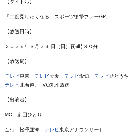
【タイトル】
「二度見したくなる！スポーツ衝撃プレーGP」
【放送日時】
２０２６年３月２９ 日（日）夜6時３０分
【放送局】
テレビ
東京、
テレビ
大阪、
テレビ
愛知、
テレビ
せとうち、
テレビ
北海道、TVQ九州放送
【出演者】
MC：劇団ひとり
進行：松澤亜海（
テレビ
東京アナウンサー）