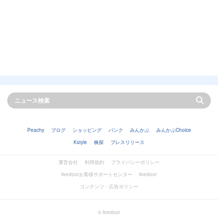
Peachy
ブログ
ショッピング
バンク
みんかぶ
みんかぶChoice
Kstyle
株探
プレスリリース
運営会社
利用規約
プライバシーポリシー
livedoorお客様サポートセンター
livedoor
コンテンツ・広告ポリシー
© livedoor