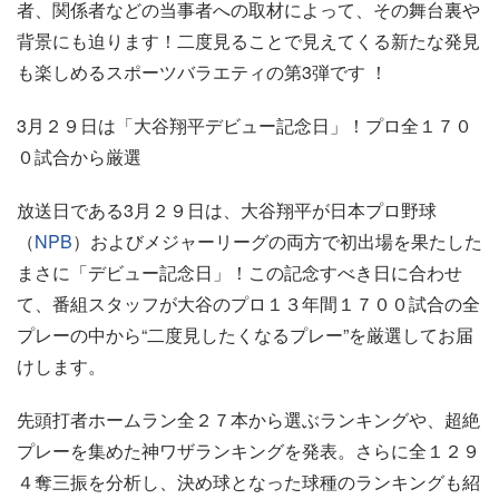
者、関係者などの当事者への取材によって、その舞台裏や
背景にも迫ります！二度見ることで見えてくる新たな発見
も楽しめるスポーツバラエティの第3弾です ！
3月２９日は「大谷翔平デビュー記念日」！プロ全１７０
０試合から厳選
放送日である3月２９日は、大谷翔平が日本プロ野球
（
NPB
）およびメジャーリーグの両方で初出場を果たした
まさに「デビュー記念日」！この記念すべき日に合わせ
て、番組スタッフが大谷のプロ１３年間１７００試合の全
プレーの中から“二度見したくなるプレー”を厳選してお届
けします。
先頭打者ホームラン全２７本から選ぶランキングや、超絶
プレーを集めた神ワザランキングを発表。さらに全１２９
４奪三振を分析し、決め球となった球種のランキングも紹