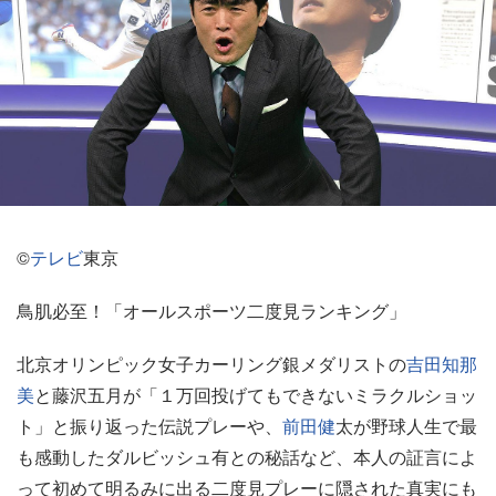
©
テレビ
東京
鳥肌必至！「オールスポーツ二度見ランキング」
北京オリンピック女子カーリング銀メダリストの
吉田知那
美
と藤沢五月が「１万回投げてもできないミラクルショッ
ト」と振り返った伝説プレーや、
前田健
太が野球人生で最
も感動したダルビッシュ有との秘話など、本人の証言によ
って初めて明るみに出る二度見プレーに隠された真実にも