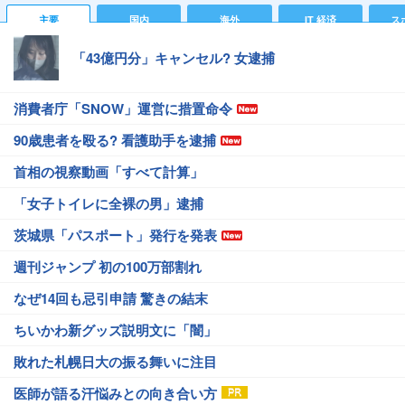
主要
国内
海外
IT 経済
ス
「43億円分」キャンセル? 女逮捕
消費者庁「SNOW」運営に措置命令
90歳患者を殴る? 看護助手を逮捕
首相の視察動画「すべて計算」
「女子トイレに全裸の男」逮捕
茨城県「パスポート」発行を発表
週刊ジャンプ 初の100万部割れ
なぜ14回も忌引申請 驚きの結末
ちいかわ新グッズ説明文に「闇」
敗れた札幌日大の振る舞いに注目
医師が語る汗悩みとの向き合い方