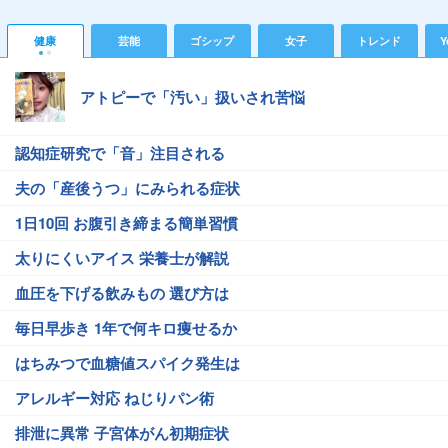
健康
芸能
ゴシップ
女子
トレンド
Y
アトピーで「汚い」扱いされ苦悩
認知症研究で「音」注目される
夫の「産後うつ」にみられる症状
1日10回 お腹引き締まる簡単習慣
太りにくいアイス 栄養士が解説
血圧を下げる飲みもの 選び方は
毎日早歩き 1年で何キロ痩せるか
はちみつで血糖値スパイク発生は
アレルギー対応 ねじりパン術
排泄に異常 子宮体がん初期症状