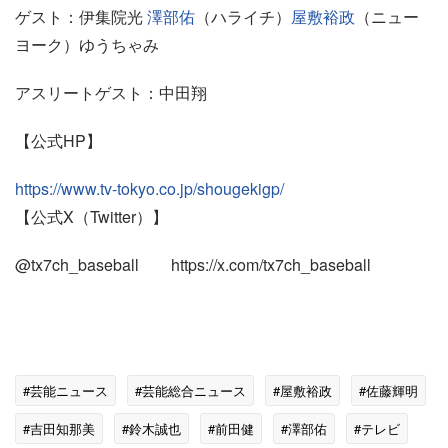
ゲスト：伊集院光
澤部佑
（ハライチ）
屋敷裕政
（ニュー
ヨーク）ゆうちゃみ
アスリートゲスト：中田翔
【公式HP】
https://www.tv-tokyo.co.jp/shougekigp/
【公式X（Twitter）】
@tx7ch_baseball https://x.com/tx7ch_baseball
#芸能ニュース
#芸能総合ニュース
#屋敷裕政
#佐藤輝明
#吉田知那美
#鈴木誠也
#前田健
#澤部佑
#テレビ