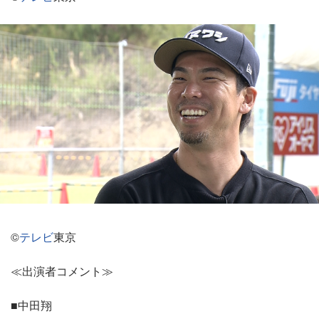
©
テレビ
東京
≪出演者コメント≫
■中田翔