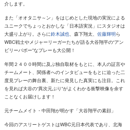
介します。
また「オオタニサ～ン」をはじめとした現地の実況による
ユニークでちょっとおかしな「日本語実況」にスタジオは
大盛り上がり。さらに
鈴木誠也
、森下翔太、
佐藤輝明
ら
WBC戦士やメジャーリーガーたちが語る大谷翔平の“アン
ビリーバボー”なプレーも大公開！
年間２４００時間に及ぶ独自取材をもとに、本人の証言や
チームメート、関係者へのインタビューをもとに迫った二
度見プレーの舞台裏、新たに発見した真実にも注目。これ
を見れば大谷の“異次元ぶり”がよくわかる衝撃映像を余す
ことなくお届けします！
元チームメイト・中田翔が明かす「大谷翔平の素顔」
今回のアスリートゲストはWBC元日本代表であり、北海