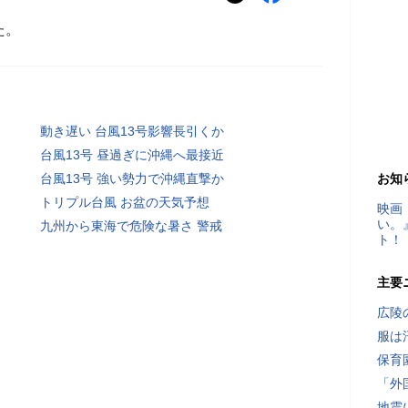
た。
動き遅い 台風13号影響長引くか
台風13号 昼過ぎに沖縄へ最接近
台風13号 強い勢力で沖縄直撃か
お知
トリプル台風 お盆の天気予想
映画
い。
九州から東海で危険な暑さ 警戒
ト！
主要
広陵
服は
保育
「外
地震