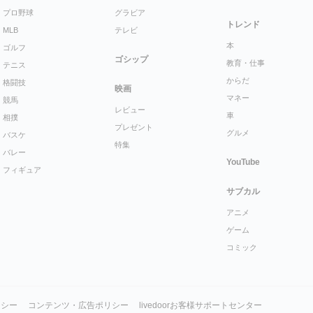
プロ野球
グラビア
トレンド
MLB
テレビ
本
ゴルフ
ゴシップ
教育・仕事
テニス
からだ
格闘技
映画
マネー
競馬
レビュー
車
相撲
プレゼント
グルメ
バスケ
特集
バレー
YouTube
フィギュア
サブカル
アニメ
ゲーム
コミック
リシー
コンテンツ・広告ポリシー
livedoorお客様サポートセンター