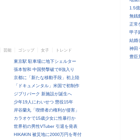
1.
無銭
正常
甲子
結婚
神田
芸能
ゴシップ
女子
トレンド
豊臣
東京駅 駐車場に地下シェルター
張本智和 中国勢撃破で8強入り
京都に「新たな移動手段」初上陸
「ドキュメンタル」米国で初制作
ジブリパーク 新施設が誕生へ
少年19人にわいせつ 懲役15年
岸谷蘭丸「喫煙者の権利が侵害」
カラオケで15歳少女に性暴行か
世界初の男性VTuber 引退を発表
HIKAKIN 被災地に2000万円を寄付