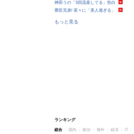
神田うの「3回流産してる」告白
豊臣兄弟! 茶々に「美人過ぎる」
もっと見る
ランキング
総合
国内
政治
海外
経済
IT