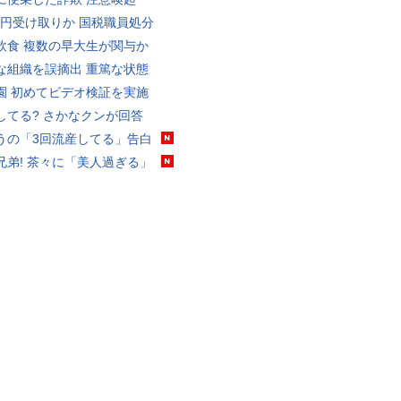
5億円受け取りか 国税職員処分
飲食 複数の早大生が関与か
な組織を誤摘出 重篤な状態
園 初めてビデオ検証を実施
してる? さかなクンが回答
うの「3回流産してる」告白
兄弟! 茶々に「美人過ぎる」