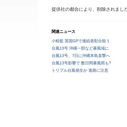
提供社の都合により、削除されまし
関連ニュース
小椋藍 英国GPで連続表彰台狙う
台風13号 沖縄一部など暴風域に
台風13号、7日に沖縄本島直撃へ
台風13号影響で 数日間暴風雨も?
トリプル台風発生か 進路に注意