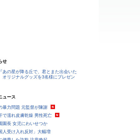
らせ
『あの星が降る丘で、君とまた出会いた
』オリジナルグッズを3名様にプレゼン
ニュース
の暴力問題 元監督が陳謝
汗で濡れ皮膚乾燥 男性死亡
園園長 女児にわいせつか
国人受け入れ反対」大幅増
に便乗した詐欺 注意喚起