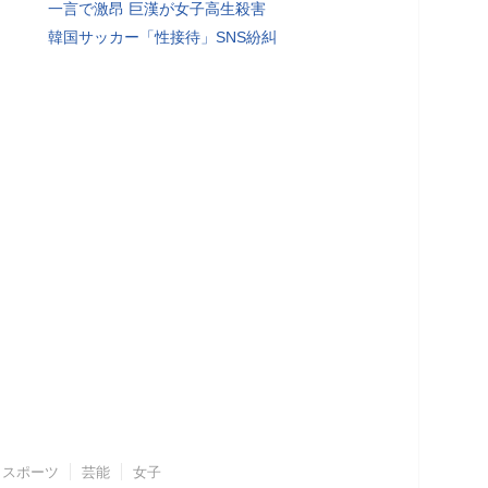
一言で激昂 巨漢が女子高生殺害
韓国サッカー「性接待」SNS紛糾
スポーツ
芸能
女子