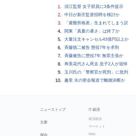
1.
須江監督 女子部員に3条件提示
2.
中日が新庄監督招聘を検討か
3.
「避難所格差」生まれてしまう訳
4.
関東「真夏の暑さ」は終了か
5.
大量注文キャンセル43億円以上か
6.
斉藤慎二被告 懲役7年を求刑
7.
斉藤被告に懲役7年 無罪主張か
8.
寿美花代さん死去 息子2人が追悼
9.
玉川氏の「警察官が死刑」に批判
10.
趣里 夫の密会報道で離婚決断か
ニューストップ
IT 経済
経済総合
主要
マーケット
Web
国内