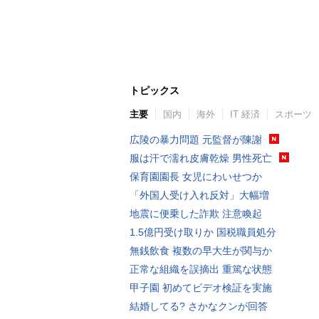
トピックス
主要
国内
海外
IT 経済
スポーツ
広陵の暴力問題 元監督が陳謝
服は汗で濡れ皮膚乾燥 男性死亡
保育園園長 女児にわいせつか
「外国人受け入れ反対」大幅増
地震に便乗した詐欺 注意喚起
1.5億円受け取りか 国税職員処分
無銭飲食 複数の早大生が関与か
正常な組織を誤摘出 重篤な状態
甲子園 初めてビデオ検証を実施
結婚してる? さかなクンが回答