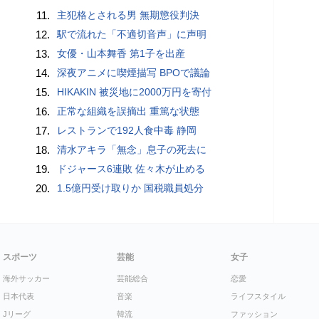
11.
主犯格とされる男 無期懲役判決
12.
駅で流れた「不適切音声」に声明
13.
女優・山本舞香 第1子を出産
14.
深夜アニメに喫煙描写 BPOで議論
15.
HIKAKIN 被災地に2000万円を寄付
16.
正常な組織を誤摘出 重篤な状態
17.
レストランで192人食中毒 静岡
18.
清水アキラ「無念」息子の死去に
19.
ドジャース6連敗 佐々木が止める
20.
1.5億円受け取りか 国税職員処分
スポーツ
芸能
女子
海外サッカー
芸能総合
恋愛
日本代表
音楽
ライフスタイル
Jリーグ
韓流
ファッション