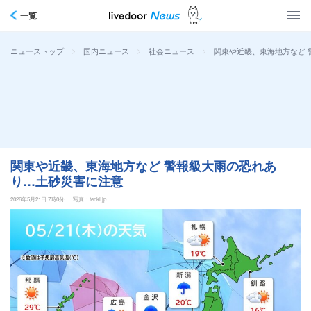
一覧
>
>
>
関東や近畿、東海地方など 
ニューストップ
国内ニュース
社会ニュース
関東や近畿、東海地方など 警報級大雨の恐れあ
り…土砂災害に注意
2026年5月21日 7時0分
写真：tenki.jp