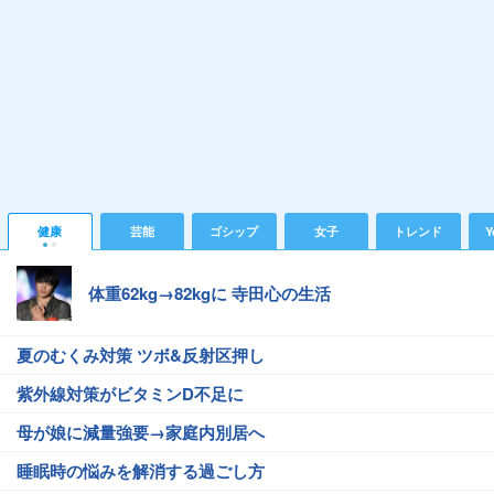
健康
芸能
ゴシップ
女子
トレンド
Y
体重62kg→82kgに 寺田心の生活
夏のむくみ対策 ツボ&反射区押し
紫外線対策がビタミンD不足に
母が娘に減量強要→家庭内別居へ
睡眠時の悩みを解消する過ごし方