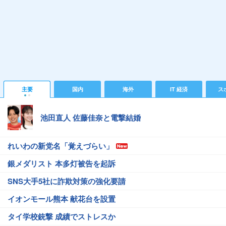
主要
国内
海外
IT 経済
ス
池田直人 佐藤佳奈と電撃結婚
れいわの新党名「覚えづらい」
銀メダリスト 本多灯被告を起訴
SNS大手5社に詐欺対策の強化要請
イオンモール熊本 献花台を設置
タイ学校銃撃 成績でストレスか