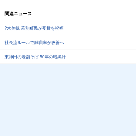
関連ニュース
?木美帆 幕別町民が受賞を祝福
社長流ルールで離職率が改善へ
東神田の老舗そば 50年の暗黒汁