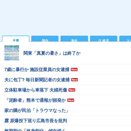
主要
国内
海外
IT 経済
ス
関東「真夏の暑さ」は終了か
7歳に暴行か 施設従業員の女逮捕
夫に包丁? 毎日新聞記者の女逮捕
立体駐車場から車落下 夫婦死傷
「泥酔者」熊本で通報が頻発か
家の隣が民泊「トラウマなった」
露 原爆投下巡り広島市長を批判
無期刑の「終身刑化」傾向続く