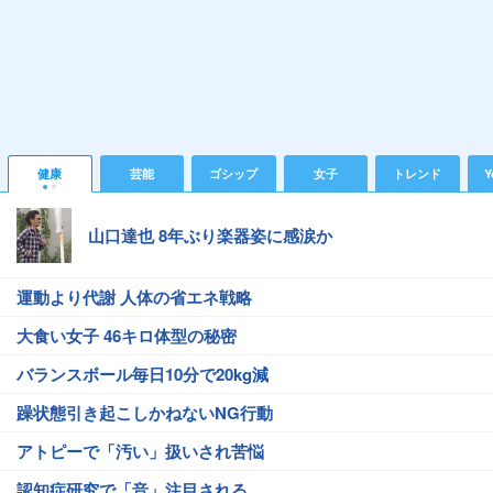
健康
芸能
ゴシップ
女子
トレンド
Y
山口達也 8年ぶり楽器姿に感涙か
運動より代謝 人体の省エネ戦略
大食い女子 46キロ体型の秘密
バランスボール毎日10分で20kg減
躁状態引き起こしかねないNG行動
アトピーで「汚い」扱いされ苦悩
認知症研究で「音」注目される