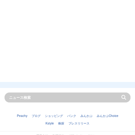
Peachy
ブログ
ショッピング
バンク
みんかぶ
みんかぶChoice
Kstyle
株探
プレスリリース