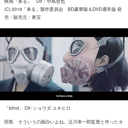
映画『来る』 Dir：中島哲也
(C) 2018「来る」製作委員会 BD豪華版＆DVD通常版 発
売・販売元：東宝
「blind」 DIr: ショウダ ユキヒロ
田島
そういうの面白いよね。辻川幸一郎監督と作ったオ