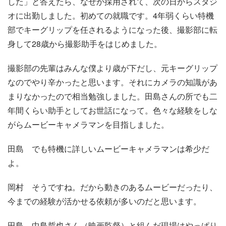
した」と答えたら、なぜか採用されて、次の日からスタジ
オに出勤しました。初めての就職です。4年弱くらい特機
部でキーグリップを任されるようになった後、撮影部に転
身して28歳から撮影助手をはじめました。
撮影部の先輩はみんな僕より歳が下だし、元キーグリップ
なのでやり辛かったと思います。それにカメラの知識があ
まりなかったので相当勉強しました。田島さんの所でも二
年間くらい助手としてお世話になって。色々な経験をしな
がらムービーキャメラマンを目指しました。
田島
でも特機に詳しいムービーキャメラマンは希少だ
よ。
岡村
そうですね。だから動きのあるムービーだったり、
今までの経験が活かせる依頼が多いのだと思います。
田島
中島哲也さん（映画監督）と組んだ現場はやっぱり