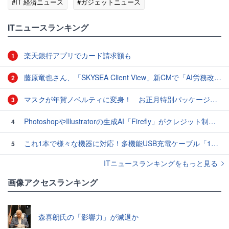
#IT 経済ニュース
#ガジェットニュース
ITニュースランキング
楽天銀行アプリでカード請求額も
1
藤原竜也さん、「SKYSEA Client View」新CMで「AI労務改善」をアピール 働き方をAIが分析したら「すぐに休んで」と言われる？
2
マスクが年賀ノベルティに変身！ お正月特別パッケージの注文受付開始
3
PhotoshopやIllustratorの生成AI「Firefly」がクレジット制を導入し有料プランでも画像生成枚数が制限されるように
4
これ1本で様々な機器に対応！多機能USB充電ケーブル「10in1オクトパスケーブル」【カリスマ店長の一押し】
5
ITニュースランキングをもっと見る
画像アクセスランキング
森喜朗氏の「影響力」が減退か