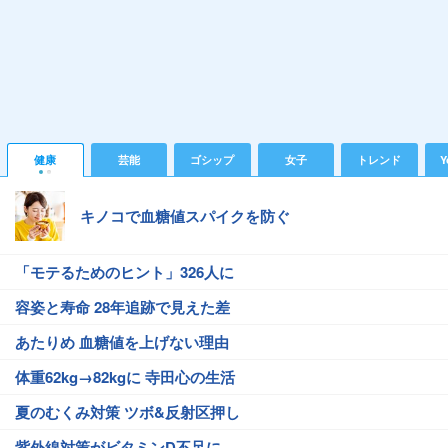
健康
芸能
ゴシップ
女子
トレンド
Y
キノコで血糖値スパイクを防ぐ
「モテるためのヒント」326人に
容姿と寿命 28年追跡で見えた差
あたりめ 血糖値を上げない理由
体重62kg→82kgに 寺田心の生活
夏のむくみ対策 ツボ&反射区押し
紫外線対策がビタミンD不足に