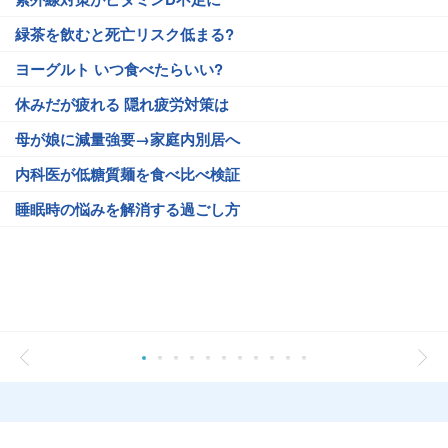
緑茶を飲むと死亡リスク低まる?
ヨーグルト いつ食べたらいい?
休みだが疲れる 隠れ疲労対策は
母が娘に減量強要→家庭内別居へ
内科医が低糖質麺を食べ比べ検証
睡眠時の悩みを解消する過ごし方