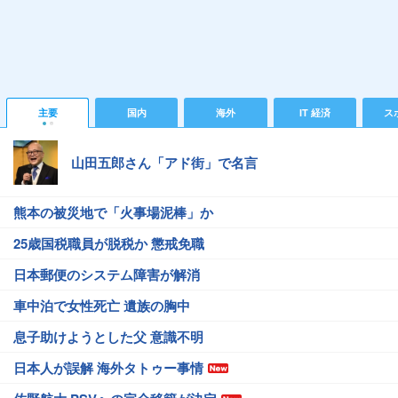
主要
国内
海外
IT 経済
ス
山田五郎さん「アド街」で名言
熊本の被災地で「火事場泥棒」か
25歳国税職員が脱税か 懲戒免職
日本郵便のシステム障害が解消
車中泊で女性死亡 遺族の胸中
息子助けようとした父 意識不明
日本人が誤解 海外タトゥー事情