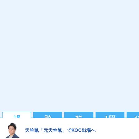
主要
国内
海外
IT 経済
ス
天竺鼠「元天竺鼠」でKOC出場へ