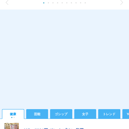
健康
芸能
ゴシップ
女子
トレンド
Y