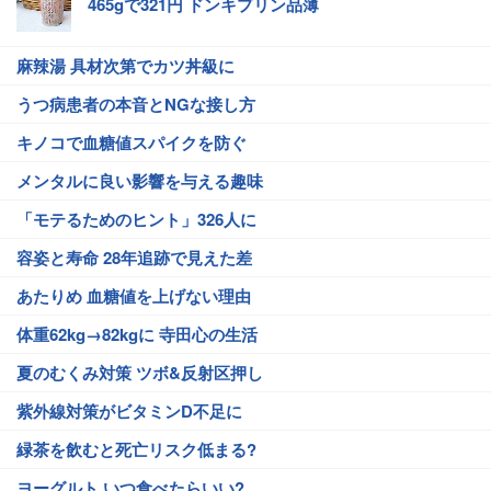
465gで321円 ドンキプリン品薄
麻辣湯 具材次第でカツ丼級に
うつ病患者の本音とNGな接し方
キノコで血糖値スパイクを防ぐ
メンタルに良い影響を与える趣味
「モテるためのヒント」326人に
容姿と寿命 28年追跡で見えた差
あたりめ 血糖値を上げない理由
体重62kg→82kgに 寺田心の生活
夏のむくみ対策 ツボ&反射区押し
紫外線対策がビタミンD不足に
緑茶を飲むと死亡リスク低まる?
ヨーグルト いつ食べたらいい?