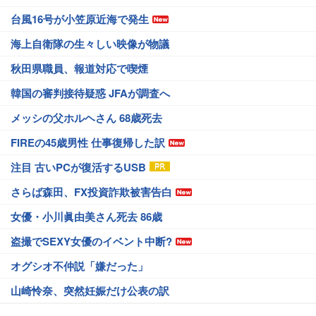
台風16号が小笠原近海で発生
海上自衛隊の生々しい映像が物議
秋田県職員、報道対応で喫煙
韓国の審判接待疑惑 JFAが調査へ
メッシの父ホルヘさん 68歳死去
FIREの45歳男性 仕事復帰した訳
注目 古いPCが復活するUSB
さらば森田、FX投資詐欺被害告白
女優・小川眞由美さん死去 86歳
盗撮でSEXY女優のイベント中断?
オグシオ不仲説「嫌だった」
山崎怜奈、突然妊娠だけ公表の訳