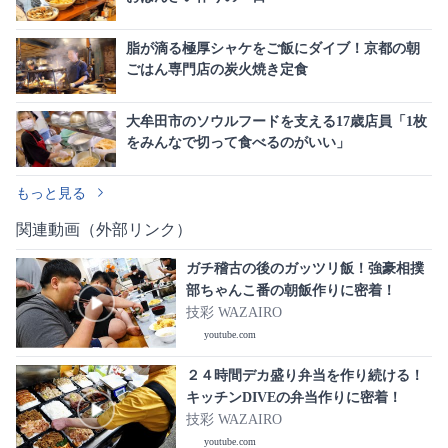
脂が滴る極厚シャケをご飯にダイブ！京都の朝
ごはん専門店の炭火焼き定食
大牟田市のソウルフードを支える17歳店員「1枚
をみんなで切って食べるのがいい」
もっと見る
関連動画（外部リンク）
ガチ稽古の後のガッツリ飯！強豪相撲
部ちゃんこ番の朝飯作りに密着！
技彩 WAZAIRO
youtube.com
２４時間デカ盛り弁当を作り続ける！
キッチンDIVEの弁当作りに密着！
技彩 WAZAIRO
youtube.com