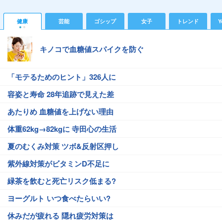
健康
芸能
ゴシップ
女子
トレンド
Y
キノコで血糖値スパイクを防ぐ
「モテるためのヒント」326人に
容姿と寿命 28年追跡で見えた差
あたりめ 血糖値を上げない理由
体重62kg→82kgに 寺田心の生活
夏のむくみ対策 ツボ&反射区押し
紫外線対策がビタミンD不足に
緑茶を飲むと死亡リスク低まる?
ヨーグルト いつ食べたらいい?
休みだが疲れる 隠れ疲労対策は