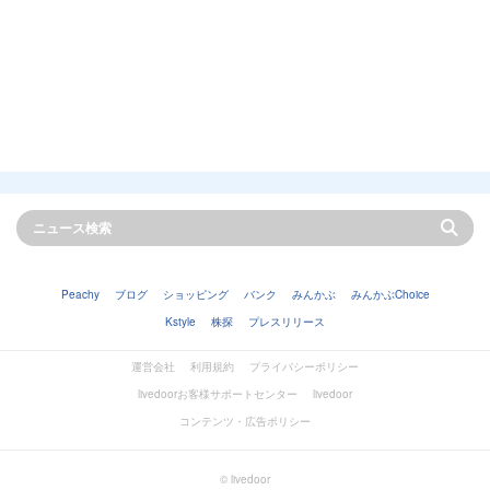
Peachy
ブログ
ショッピング
バンク
みんかぶ
みんかぶChoice
Kstyle
株探
プレスリリース
運営会社
利用規約
プライバシーポリシー
livedoorお客様サポートセンター
livedoor
コンテンツ・広告ポリシー
© livedoor