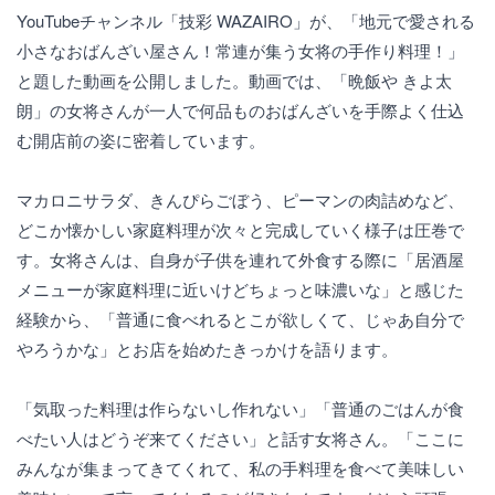
YouTubeチャンネル「技彩 WAZAIRO」が、「地元で愛される
小さなおばんざい屋さん！常連が集う女将の手作り料理！」
と題した動画を公開しました。動画では、「晩飯や きよ太
朗」の女将さんが一人で何品ものおばんざいを手際よく仕込
む開店前の姿に密着しています。
マカロニサラダ、きんぴらごぼう、ピーマンの肉詰めなど、
どこか懐かしい家庭料理が次々と完成していく様子は圧巻で
す。女将さんは、自身が子供を連れて外食する際に「居酒屋
メニューが家庭料理に近いけどちょっと味濃いな」と感じた
経験から、「普通に食べれるとこが欲しくて、じゃあ自分で
やろうかな」とお店を始めたきっかけを語ります。
「気取った料理は作らないし作れない」「普通のごはんが食
べたい人はどうぞ来てください」と話す女将さん。「ここに
みんなが集まってきてくれて、私の手料理を食べて美味しい