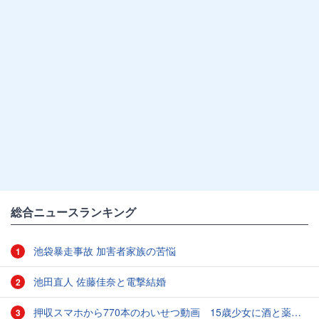
総合ニュースランキング
池袋暴走事故 加害者家族の苦悩
1
池田直人 佐藤佳奈と電撃結婚
2
押収スマホから770本のわいせつ動画 15歳少女に酒と薬飲ませ性的暴行か 54歳男を再逮捕 「薬もありますよ」とSNSで誘い出し
3