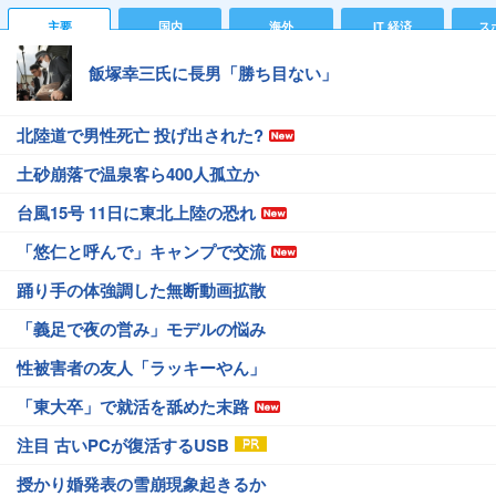
主要
国内
海外
IT 経済
ス
飯塚幸三氏に長男「勝ち目ない」
北陸道で男性死亡 投げ出された?
土砂崩落で温泉客ら400人孤立か
台風15号 11日に東北上陸の恐れ
「悠仁と呼んで」キャンプで交流
踊り手の体強調した無断動画拡散
「義足で夜の営み」モデルの悩み
性被害者の友人「ラッキーやん」
「東大卒」で就活を舐めた末路
注目 古いPCが復活するUSB
授かり婚発表の雪崩現象起きるか