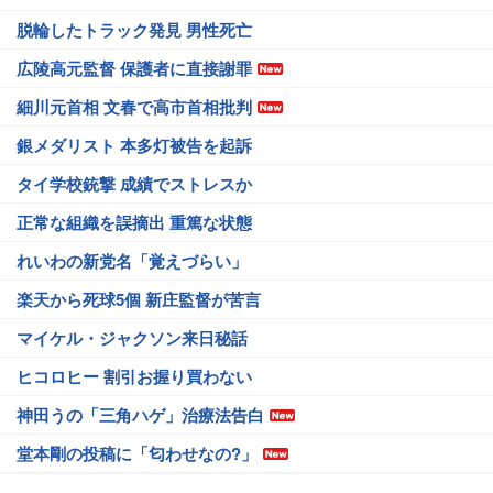
脱輪したトラック発見 男性死亡
広陵高元監督 保護者に直接謝罪
細川元首相 文春で高市首相批判
銀メダリスト 本多灯被告を起訴
タイ学校銃撃 成績でストレスか
正常な組織を誤摘出 重篤な状態
れいわの新党名「覚えづらい」
楽天から死球5個 新庄監督が苦言
マイケル・ジャクソン来日秘話
ヒコロヒー 割引お握り買わない
神田うの「三角ハゲ」治療法告白
堂本剛の投稿に「匂わせなの?」