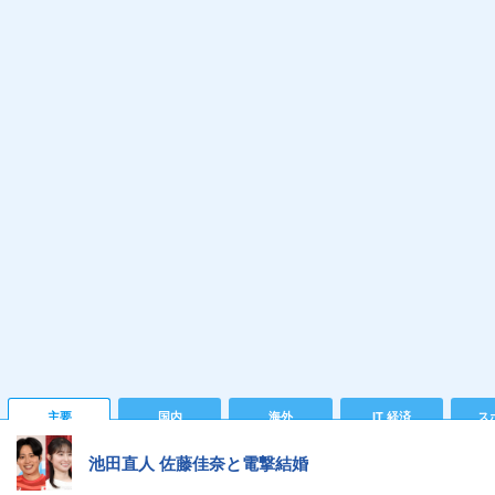
主要
国内
海外
IT 経済
ス
池田直人 佐藤佳奈と電撃結婚