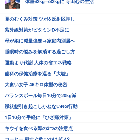
体重62kg→82kgに 寺田心の生活
夏のむくみ対策 ツボ&反射区押し
紫外線対策がビタミンD不足に
母が娘に減量強要→家庭内別居へ
睡眠時の悩みを解消する過ごし方
運動より代謝 人体の省エネ戦略
歯科の保健治療を巡る「大嘘」
大食い女子 46キロ体型の秘密
バランスボール毎日10分で20kg減
躁状態引き起こしかねないNG行動
1日10分で手軽に「ひざ痛対策」
キウイを食べる際の3つの注意点
コーヒー 朝すぐ飲むのはダメ?