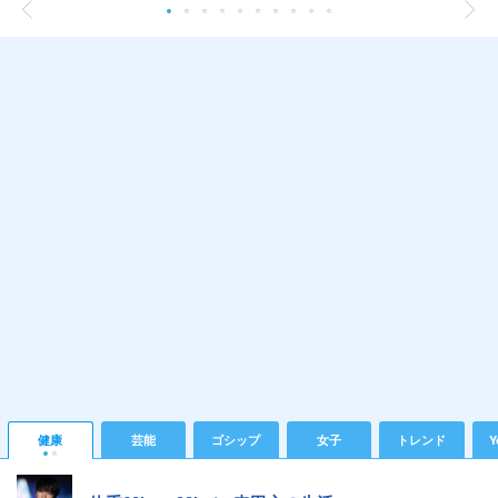
健康
芸能
ゴシップ
女子
トレンド
Y