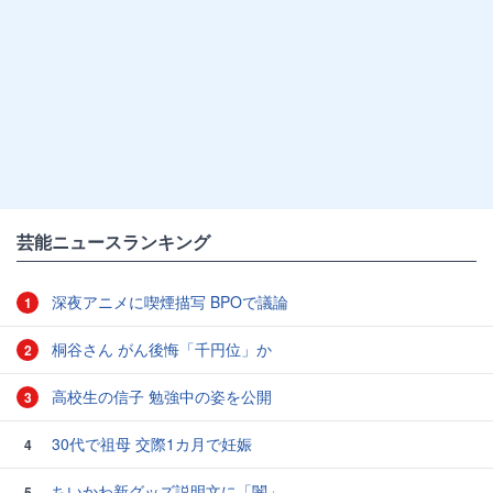
芸能ニュースランキング
深夜アニメに喫煙描写 BPOで議論
1
桐谷さん がん後悔「千円位」か
2
高校生の信子 勉強中の姿を公開
3
30代で祖母 交際1カ月で妊娠
4
ちいかわ新グッズ説明文に「闇」
5