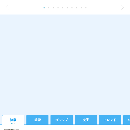
健康
芸能
ゴシップ
女子
トレンド
Y