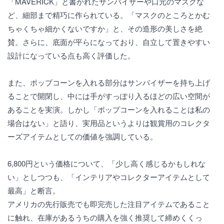
「MAVERICK」と書かれたサンバイザーや口元のマスクな
ど、細部まで精巧に作られている。「マスクのところとかむ
ちゃくちゃ細かくないですか」と、その造形の美しさを絶
賛。さらに、底面が平らになっており、自立して置きやすい
設計になっている点も高く評価した。
また、ポップコーンを入れる部分はサンバイザーを持ち上げ
ることで開閉し、中には手がすっぽり入るほどの広い空間が
あることを実演。しかし「ポップコーンを入れることは私の
場合はない」と語り、実用品というよりは観賞用のコレクタ
ーズアイテムとしての価値を強調している。
6,800円という価格について、「少し高く感じるかもしれな
い」としつつも、「インテリアやコレクターアイテムとして
最高」と断言。
アメリカの先行販売でも即完売した注目アイテムであること
に触れ、在庫があるうちの購入を強く推奨して締めくくっ