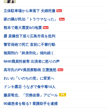
立体駐車場から車落下 夫婦死傷
家の隣が民泊「トラウマなった」
熊本で最大震度4の地震
露 原爆投下巡り広島市長を批判
警官発砲で死亡 直前に不審行動
無期刑の「終身刑化」傾向続く
NHK職員性被害 出演者に怒りの声
高市氏のPV風視察動画 立憲激怒
れいわ「いのちの党」に変更へ
ドンキ露店 うなぎで食中毒14人
藤原竜也、「労務改善」アピール
90歳患者を殴る? 看護助手を逮捕