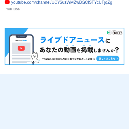
youtube.com/channel/UCYS6zWMZwBGCISTYcUFjqZg
YouTube