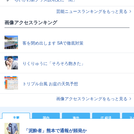
芸能ニュースランキングをもっと見る
画像アクセスランキング
客を閉め出します SAで徹底対策
りくりゅうに「そろそろ飽きた」
トリプル台風 お盆の天気予想
画像アクセスランキングをもっと見る
主要
国内
海外
IT 経済
ス
「泥酔者」熊本で通報が頻発か