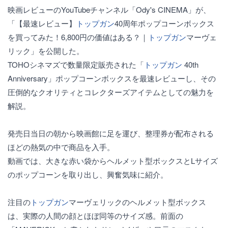
映画レビューのYouTubeチャンネル「Ody's CINEMA」が、
「【最速レビュー】
トップガン
40周年ポップコーンボックス
を買ってみた！6,800円の価値はある？｜
トップガン
マーヴェ
リック」を公開した。
TOHOシネマズで数量限定販売された「
トップガン
40th
Anniversary」ポップコーンボックスを最速レビューし、その
圧倒的なクオリティとコレクターズアイテムとしての魅力を
解説。
発売日当日の朝から映画館に足を運び、整理券が配布される
ほどの熱気の中で商品を入手。
動画では、大きな赤い袋からヘルメット型ボックスとLサイズ
のポップコーンを取り出し、興奮気味に紹介。
注目の
トップガン
マーヴェリックのヘルメット型ボックス
は、実際の人間の顔とほぼ同等のサイズ感。前面の