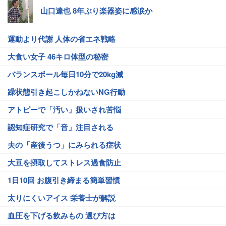
山口達也 8年ぶり楽器姿に感涙か
運動より代謝 人体の省エネ戦略
大食い女子 46キロ体型の秘密
バランスボール毎日10分で20kg減
躁状態引き起こしかねないNG行動
アトピーで「汚い」扱いされ苦悩
認知症研究で「音」注目される
夫の「産後うつ」にみられる症状
大豆を摂取してストレス過食防止
1日10回 お腹引き締まる簡単習慣
太りにくいアイス 栄養士が解説
血圧を下げる飲みもの 選び方は