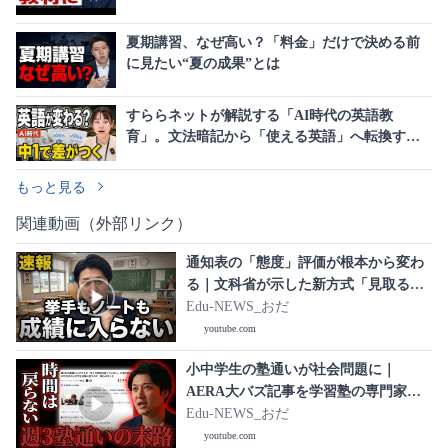
夏期講習、なぜ高い？「料金」だけで決める前
に見たい“夏の成果”とは
すららネットが解説する「AI時代の英語教
育」。文法暗記から「使える英語」へ転換する
次期指導要領の全貌
もっと見る
関連動画（外部リンク）
通知表の「態度」評価が根本から変わ
る｜文科省が示した新方式「見取る
姿」とは｜教育課程部会 総則・評価特
Edu-NEWS_おだ
別部会（第7回）
youtube.com
小中学生の塾通いが社会問題に｜
AERA大バズ記事を学習塾の専門家が
徹底分析
Edu-NEWS_おだ
youtube.com