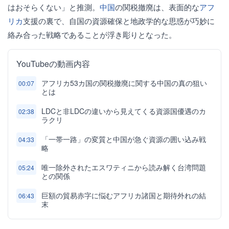
はおそらくない」と推測。
中国
の関税撤廃は、表面的な
アフ
リカ
支援の裏で、自国の資源確保と地政学的な思惑が巧妙に
絡み合った戦略であることが浮き彫りとなった。
YouTubeの動画内容
アフリカ53カ国の関税撤廃に関する中国の真の狙い
00:07
とは
LDCと非LDCの違いから見えてくる資源国優遇のカ
02:38
ラクリ
「一帯一路」の変質と中国が急ぐ資源の囲い込み戦
04:33
略
唯一除外されたエスワティニから読み解く台湾問題
05:24
との関係
巨額の貿易赤字に悩むアフリカ諸国と期待外れの結
06:43
末