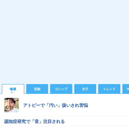
健康
芸能
ゴシップ
女子
トレンド
Y
アトピーで「汚い」扱いされ苦悩
認知症研究で「音」注目される