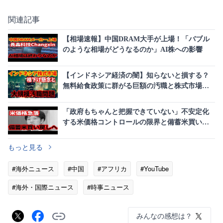
関連記事
【相場速報】中国DRAM大手が上場！「バブル
のような相場がどうなるのか」AI株への影響
【インドネシア経済の闇】知らないと損する？
無料給食政策に群がる巨額の汚職と株式市場格
下げの危機
「政府もちゃんと把握できていない」不安定化
する米価格コントロールの限界と備蓄米買い戻
しの実態
もっと見る
#海外ニュース
#中国
#アフリカ
#YouTube
#海外・国際ニュース
#時事ニュース
みんなの感想は？