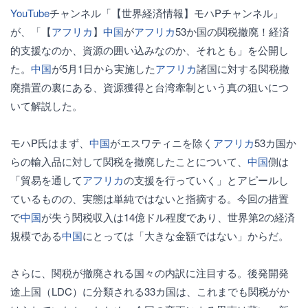
YouTube
チャンネル「【世界経済情報】モハPチャンネル」
が、「【
アフリカ
】
中国
が
アフリカ
53か国の関税撤廃！経済
的支援なのか、資源の囲い込みなのか、それとも」を公開し
た。
中国
が5月1日から実施した
アフリカ
諸国に対する関税撤
廃措置の裏にある、資源獲得と台湾牽制という真の狙いにつ
いて解説した。
モハP氏はまず、
中国
がエスワティニを除く
アフリカ
53カ国か
らの輸入品に対して関税を撤廃したことについて、
中国
側は
「貿易を通して
アフリカ
の支援を行っていく」とアピールし
ているものの、実態は単純ではないと指摘する。今回の措置
で
中国
が失う関税収入は14億ドル程度であり、世界第2の経済
規模である
中国
にとっては「大きな金額ではない」からだ。
さらに、関税が撤廃される国々の内訳に注目する。後発開発
途上国（LDC）に分類される33カ国は、これまでも関税がか