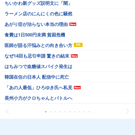
ちいかわ新グッズ説明文に「闇」
ラーメン店のにんにくの色に騒然
あがり症が治らない本当の理由
食費は1日500円未満 貧困危機
医師が語る汗悩みとの向き合い方
なぜ14回も忌引申請 驚きの結末
はちみつで血糖値スパイク発生は
韓国在住の日本人 配信中に死亡
「あの人最低」ひろゆき氏へ私見
長州小力がクロちゃんとバトルへ