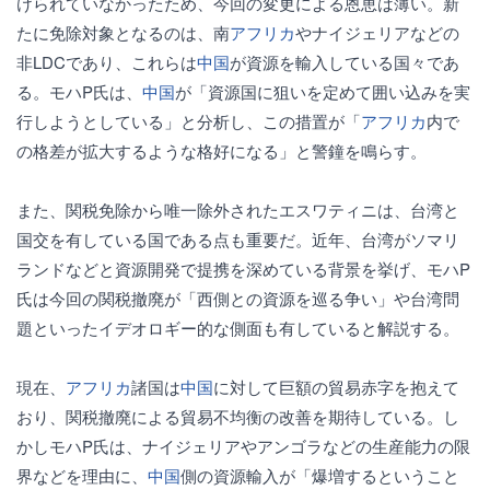
けられていなかったため、今回の変更による恩恵は薄い。新
たに免除対象となるのは、南
アフリカ
やナイジェリアなどの
非LDCであり、これらは
中国
が資源を輸入している国々であ
る。モハP氏は、
中国
が「資源国に狙いを定めて囲い込みを実
行しようとしている」と分析し、この措置が「
アフリカ
内で
の格差が拡大するような格好になる」と警鐘を鳴らす。
また、関税免除から唯一除外されたエスワティニは、台湾と
国交を有している国である点も重要だ。近年、台湾がソマリ
ランドなどと資源開発で提携を深めている背景を挙げ、モハP
氏は今回の関税撤廃が「西側との資源を巡る争い」や台湾問
題といったイデオロギー的な側面も有していると解説する。
現在、
アフリカ
諸国は
中国
に対して巨額の貿易赤字を抱えて
おり、関税撤廃による貿易不均衡の改善を期待している。し
かしモハP氏は、ナイジェリアやアンゴラなどの生産能力の限
界などを理由に、
中国
側の資源輸入が「爆増するということ