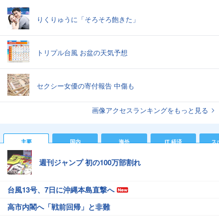
りくりゅうに「そろそろ飽きた」
トリプル台風 お盆の天気予想
セクシー女優の寄付報告 中傷も
画像アクセスランキングをもっと見る
主要
国内
海外
IT 経済
ス
週刊ジャンプ 初の100万部割れ
台風13号、7日に沖縄本島直撃へ
高市内閣へ「戦前回帰」と非難