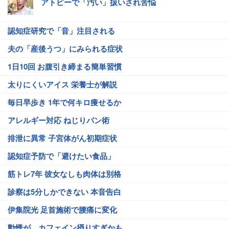
アトピーで「汚い」扱いされ苦悩
認知症研究で「音」注目される
夫の「産後うつ」にみられる症状
1日10回 お腹引き締まる簡単習慣
太りにくいアイス 栄養士が解説
毎日早歩き 1年で何キロ痩せるか
アレルギー対応 ねじりパン術
排泄に異常 子宮体がん初期症状
認知症予防で「避けたい食品」
筋トレ7年 彼女なしも肉体は別格
診察は5分しかできない 本音告白
伊集院光 足首施術で腰痛に変化
動悸が…カフェイン摂りすぎかも