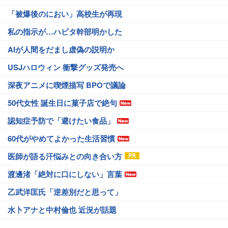
「被爆後のにおい」高校生が再現
私の指示が…ハビタ幹部明かした
AIが人間をだまし虚偽の説明か
USJハロウィン 衝撃グッズ発売へ
深夜アニメに喫煙描写 BPOで議論
50代女性 誕生日に菓子店で絶句
認知症予防で「避けたい食品」
60代がやめてよかった生活習慣
医師が語る汗悩みとの向き合い方
渡邊渚「絶対に口にしない」言葉
乙武洋匡氏「逆差別だと思って」
水卜アナと中村倫也 近況が話題