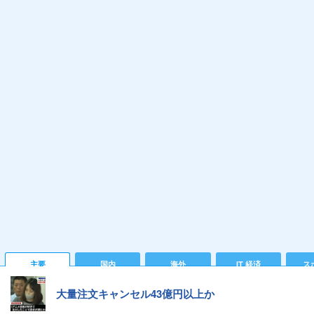
主要
国内
海外
IT 経済
ス
大量注文キャンセル43億円以上か