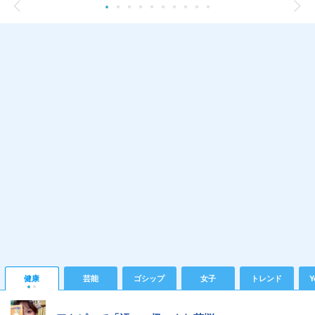
健康
芸能
ゴシップ
女子
トレンド
Y